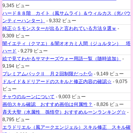
9,345 ビュー
ハード８８階 カイト（風サムライ）＆ウィルカス（光バウ
ンティーハンター）
- 9,332 ビュー
純正☆５モンスターが出ると言われている方法９選ｗ
-
9,309 ビュー
闇イエティ（クマエ）＆闇オオカミ人間（ジュルタン） 塔
ハード
- 9,279 ビュー
絵で見てわかるサマナーズウォー用語一覧（随時追加）
-
9,194 ビュー
プレミアムパックⅡ 月２回制限だった💦
- 9,149 ビュー
ドルイド＆ドリアードのスキルと修正内容の確認☆
- 9,075
ビュー
チャウのルーンについて
- 9,003 ビュー
画伯スキル確認 おすすめ画伯は何属性？
- 8,826 ビュー
斉天大聖（水属性 孫悟空）おすすめルーンランキング☆
-
8,795 ビュー
エラドリエル（風アークエンジェル）スキル修正 スキル確