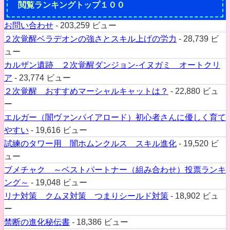
閲覧ランキングトップ１００
お問い合わせ
- 203,259 ビュー
２次覚醒ベラデオンの強さとスキル上げの労力
- 28,739 ビ
ュー
カルザン遺跡 ２次覚醒ダンジョン-イヌガミ オートクリ
ア
- 23,774 ビュー
２次覚醒 おすすめマーシャルキャットは？
- 22,880 ビュ
ー
エルガー（闇ヴァンパイアロード）初心者さんに優しく育て
やすい
- 19,616 ビュー
試練のタワー用 闇ホムンクルス スキル進化
- 19,520 ビ
ュー
ブメチャク ～ベストパートナー（組み合わせ）投票ランキ
ング～
- 19,048 ビュー
リナ対策 クムヌ対策 つまりシールド対策
- 18,902 ビュ
ー
禁断の進化秘伝書
- 18,386 ビュー