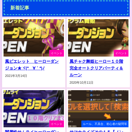
新着記事
イベント
イベント
風ピエレット ヒーローダン
風チャク舞姫ヒーロー１０階
ジョン★ヾ(*´∀｀*)ﾉ
完全オートクリアパーティ＆
ルーン
2021年3月14日
2020年10月11日
イベント
ルール、不具合、初心者の疑問等