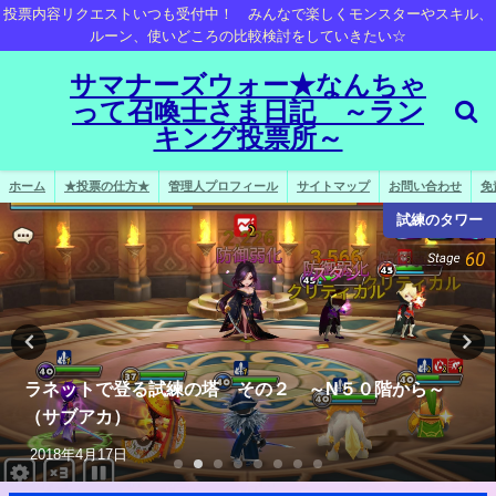
投票内容リクエストいつも受付中！ みんなで楽しくモンスターやスキル、
ルーン、使いどころの比較検討をしていきたい☆
サマナーズウォー★なんちゃ
って召喚士さま日記 ～ラン
キング投票所～
ホーム
★投票の仕方★
管理人プロフィール
サイトマップ
お問い合わせ
免
試練のタワー
ラネットで登る試練の塔 その２ ～N５０階から～
（サブアカ）
2018年4月17日