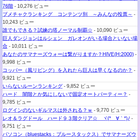
76階
- 10,276 ビュー
ブメチャクランキング コンテンツ別 ～みんなの投票～
-
10,243 ビュー
誰でもできる？試練の塔ノーマル制覇☆
- 10,090 ビュー
巨人ダンジョンはルシェン ガレオンがいる場合といない場
合
- 10,011 ビュー
あなたのサマナーズウォーは繋がりますか？HIVE(H:2000)
-
9,998 ビュー
コッパー（風リビング）を入れたら巨人は早くなるのか？
-
9,921 ビュー
いらないルーンランキング
- 9,852 ビュー
ハード 闇階とか気にしないで固定オートパーティー？
-
9,785 ビュー
ログインのないギルマスは外される？ｗ
- 9,770 ビュー
レオ＆ラグドール ハード９３階クリア☆ ヾ(*´∀｀*)ﾉ
-
9,751 ビュー
パソコン（bluestacks：ブルースタックス）でサマナーズウ