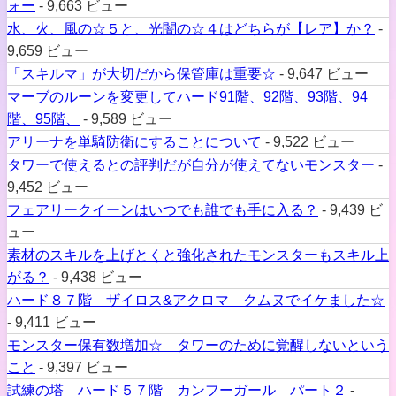
ォー
- 9,663 ビュー
水、火、風の☆５と、光闇の☆４はどちらが【レア】か？
-
9,659 ビュー
「スキルマ」が大切だから保管庫は重要☆
- 9,647 ビュー
マーブのルーンを変更してハード91階、92階、93階、94
階、95階、
- 9,589 ビュー
アリーナを単騎防衛にすることについて
- 9,522 ビュー
タワーで使えるとの評判だが自分が使えてないモンスター
-
9,452 ビュー
フェアリークイーンはいつでも誰でも手に入る？
- 9,439 ビ
ュー
素材のスキルを上げとくと強化されたモンスターもスキル上
がる？
- 9,438 ビュー
ハード８７階 ザイロス&アクロマ クムヌでイケました☆
- 9,411 ビュー
モンスター保有数増加☆ タワーのために覚醒しないという
こと
- 9,397 ビュー
試練の塔 ハード５７階 カンフーガール パート２
-