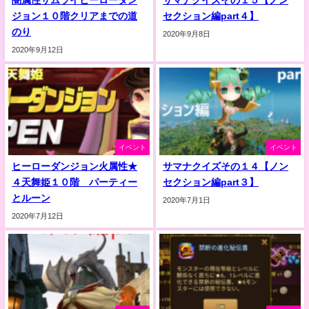
闇属性サムライヒーローダン
サマナクイズその１５【ノン
ジョン１０階クリアまでの道
セクション編part４】
のり
2020年9月8日
2020年9月12日
イベント
イベント
ヒーローダンジョン火属性★
サマナクイズその１４【ノン
４天舞姫１０階 パーティー
セクション編part３】
とルーン
2020年7月1日
2020年7月12日