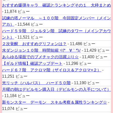
おすすめ爆弾キャラ 確認とランキングその１ 大枠まとめ
- 11,874 ビュー
試練の塔ノーマル ～１００階 今回固定メンバー（メイン
アカ）
- 11,544 ビュー
ハード５９階 ジュルタン階 試練のタワー（メインアカウ
ント）
- 11,521 ビュー
２次覚醒 おすすめグリフォンは？
- 11,486 ビュー
水ダンジョン１０階 時間短縮ヾ(*´∀｀*)ﾉ
- 11,429 ビュー
あらゆる場面でのブメチャクの活躍ぶり☆
- 11,400 ビュー
【ギルド情報】確認アップデート
- 11,296 ビュー
ハード６７階 アクロマ階（ザイロス＆アクロマ×２）
-
11,251 ビュー
光リッチ（ハルパス） ハード５０階
- 11,190 ビュー
月曜の朝はデビルモン購入日（デビルモンの入手について）
- 11,184 ビュー
新モンスター デーモン スキル考察＆属性ランキング☆
-
11,074 ビュー