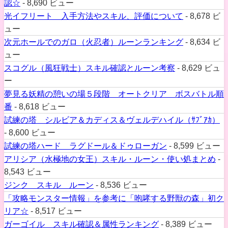
認☆
- 8,690 ビュー
光イフリート 入手方法やスキル、評価について
- 8,678 ビ
ュー
次元ホールでのガロ（火忍者）ルーンランキング
- 8,634 ビ
ュー
スコグル（風狂戦士）スキル確認とルーン考察
- 8,629 ビュ
ー
夢見る妖精の憩いの場５段階 オートクリア ボスバトル順
番
- 8,618 ビュー
試練の塔 シルビア＆カディス＆ヴェルデハイル（ｻﾌﾞｱｶ）
- 8,600 ビュー
試練の塔ハード ラグドール＆ドゥローガン
- 8,599 ビュー
アリシア（水極地の女王）スキル・ルーン・使い処まとめ
-
8,543 ビュー
ジンク スキル ルーン
- 8,536 ビュー
「攻略モンスター情報」を参考に「咆哮する野獣の森」初ク
リア☆
- 8,517 ビュー
ガーゴイル スキル確認＆属性ランキング
- 8,389 ビュー