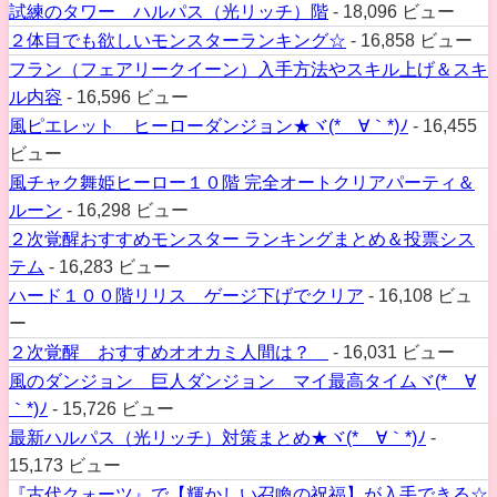
試練のタワー ハルパス（光リッチ）階
- 18,096 ビュー
２体目でも欲しいモンスターランキング☆
- 16,858 ビュー
フラン（フェアリークイーン）入手方法やスキル上げ＆スキ
ル内容
- 16,596 ビュー
風ピエレット ヒーローダンジョン★ヾ(*´∀｀*)ﾉ
- 16,455
ビュー
風チャク舞姫ヒーロー１０階 完全オートクリアパーティ＆
ルーン
- 16,298 ビュー
２次覚醒おすすめモンスター ランキングまとめ＆投票シス
テム
- 16,283 ビュー
ハード１００階リリス ゲージ下げでクリア
- 16,108 ビュ
ー
２次覚醒 おすすめオオカミ人間は？
- 16,031 ビュー
風のダンジョン 巨人ダンジョン マイ最高タイムヾ(*´∀
｀*)ﾉ
- 15,726 ビュー
最新ハルパス（光リッチ）対策まとめ★ヾ(*´∀｀*)ﾉ
-
15,173 ビュー
『古代クォーツ』で【輝かしい召喚の祝福】が入手できる☆