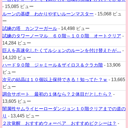
- 15,085 ビュー
ルーンの基礎 わかりやすいルーンマスター
- 15,068 ビュ
ー
試練の塔 カンフーガール
- 14,498 ビュー
試練のタワーノーマル ６０階～１００階 オートクリア
-
14,284 ビュー
巨人を高速化したくてルシェンのルーンを付け替えたが…
-
14,120 ビュー
ハード９０階 ジャミール＆ザイロス＆クラカ階
- 13,906
ビュー
次元の結晶は１０個以上保持できる！知ってた？ｗ
- 13,665
ビュー
調合サポート 最初の１体なら？２体目だとしたら？
-
13,605 ビュー
闇属性サムライヒーローダンジョン１０階クリアまでの道の
り
- 13,445 ビュー
２次覚醒 おすすめウォーベア おすすめピクシーは？
-