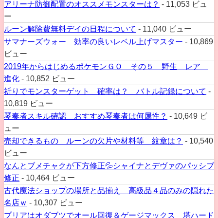
アリーナ防御配置のオススメモンスターは？
- 11,053 ビュ
ー
ルーン解除費無料デイの日程について
- 11,040 ビュー
サマナーズウォー 効率の良いレベル上げマスター
- 10,869
ビュー
2019年からはじめるポケモンＧＯ その５ 野生 レア
進化
- 10,852 ビュー
祈りでモンスターゲット 確率は？ バトル記録について
-
10,819 ビュー
琴奏者スキル確認 おすすめ琴奏者は何属性？
- 10,649 ビ
ュー
売却できるもの ルーンの欠片や材料等 紋章は？
- 10,540
ビュー
なんとブメチャクが下方修正💦シャイナとデヴァのパッシブ
修正
- 10,464 ビュー
古代魔法ショップの場所と品揃え 高級品４品のみの隠れた
名店ｗ
- 10,307 ビュー
プリアはオダブツでオール回復＆ゲージマックス 塔ハード