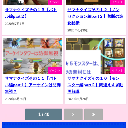
イベント
イベント
サマナクイズその１３【バト
サマナクイズその１２【ノン
ル編part２】
セクション編part２】禁断の進
化秘伝
2020年7月1日
2020年6月30日
イベント
イベント
サマナクイズその１１【バト
サマナクイズその１０【モン
ル編part１】アーケインは防御
スター編part２】間違えすぎ動
無視？
画解説
2020年6月30日
2020年6月28日
1 / 40