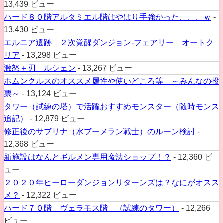
13,439 ビュー
ハード８０階アルタミエル階はやはり手強かった、、、ｗ
-
13,430 ビュー
エルニア遺跡 ２次覚醒ダンジョン-フェアリー オートク
リア
- 13,298 ビュー
激怒＋刃 ルシェン
- 13,267 ビュー
ホムンクルスのオススメ属性や使いどころ等 ～みんなの投
票～
- 13,124 ビュー
タワー（試練の塔）で活躍おすすめモンスター（随時モンス
追記）
- 12,879 ビュー
修正後のサブリナ（水ブーメラン戦士）のルーン検討
-
12,368 ビュー
新施設はなんとギルメン専用魔法ショップ！？
- 12,360 ビ
ュー
２０２０年ヒーローダンジョンリターンズは？なにがオスス
メ？
- 12,322 ビュー
ハード７０階 ヴェラモス階 （試練のタワー）
- 12,266
ビュー