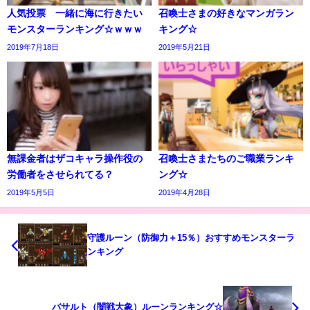
人気投票 一緒に海に行きたい
召喚士さまの好きなマンガラン
モンスターランキング☆ｗｗｗ
キング☆
2019年7月18日
2019年5月21日
無課金者はザコキャラ操作役の
召喚士さまたちのご職業ランキ
労働者をさせられてる？
ング☆
2019年5月5日
2019年4月28日
守護ルーン（防御力＋15％）おすすめモンスターラ
ンキング
バサルト（闇戦大象）ルーンランキング☆