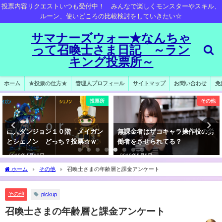
投票内容リクエストいつも受付中！ みんなで楽しくモンスターやスキル、
ルーン、使いどころの比較検討をしていきたい☆
サマナーズウォー★なんちゃ
って召喚士さま日記 ～ラン
キング投票所～
ホーム
★投票の仕方★
管理人プロフィール
サイトマップ
お問い合わせ
免
投票所
その他
巨人ダンジョン１０階 メイガン
無課金者はザコキャラ操作役の労
とシェノン どっち？投票☆ｗ
働者をさせられてる？
2019年4月13日
2019年5月5日
ホーム
その他
召喚士さまの年齢層と課金アンケート
その他
pickup
召喚士さまの年齢層と課金アンケート