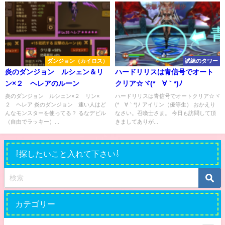
ダンジョン（カイロス）
試練のタワー
炎のダンジョン ルシェン＆リ
ハードリリスは青信号でオート
ン×２ ヘレアのルーン
クリア☆ヾ(*´∀｀*)ﾉ
炎のダンジョン ルシェン×２ リン×
ハードリリスは青信号でオートクリア☆ヾ
２ ヘレア 炎のダンジョン 速い人はど
(*´∀｀*)ﾉ アイリン（優等生） おかえり
んなモンスターを使ってる？ るなデビル
なさい。召喚士さま。 今日も訪問して頂
（自由でラッキー）...
きましてありが...
⇩探したいこと入れて下さい⇩
カテゴリー