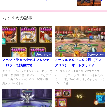
おすすめの記事
試練のタワー
試練のタワー
スペクトラ＆ベラデオン＆シャ
ノーマル９０～１００階（アス
ーロットで試練の塔
タロス） オートクリア☆
スペクトラ＆ベラデオン＆シャーロットで
ノーマル９０～１００階（アスタロス）
試練の塔 試練の塔 新メンバー るなデビ
オートクリア☆ タワーリセットされたの
ル（自由でラッキー） 今回の試練の塔の
で、 今回は早めに登りはじめました。ヾ(*
新メンバーです☆...
´∀｀*)ﾉ 登...