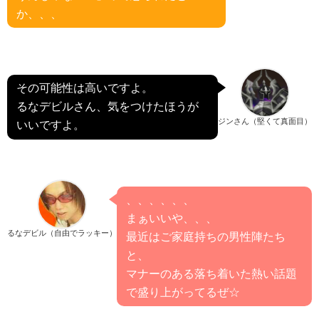
か、、、
その可能性は高いですよ。
るなデビルさん、気をつけたほうが
ジンさん（堅くて真面目）
いいですよ。
、、、、、、
まぁいいや、、、
るなデビル（自由でラッキー）
最近はご家庭持ちの男性陣たち
と、
マナーのある落ち着いた熱い話題
で盛り上がってるぜ☆