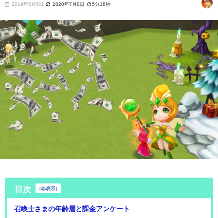
2019年5月5日
2020年7月8日
5分18秒
目次
[
非表示
]
召喚士さまの年齢層と課金アンケート