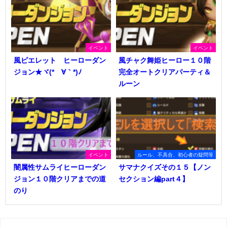
イベント
イベント
風ピエレット ヒーローダン
風チャク舞姫ヒーロー１０階
ジョン★ヾ(*´∀｀*)ﾉ
完全オートクリアパーティ＆
ルーン
イベント
ルール、不具合、初心者の疑問等
闇属性サムライヒーローダン
サマナクイズその１５【ノン
ジョン１０階クリアまでの道
セクション編part４】
のり