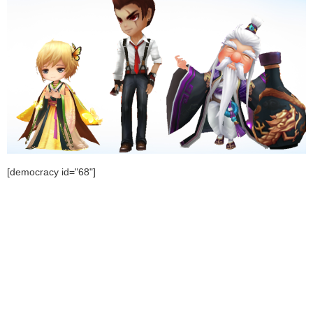
[democracy id="68"]