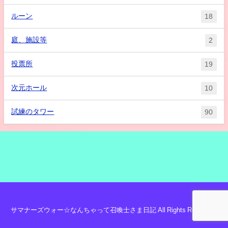
ルーン
18
庭、施設等
2
投票所
19
次元ホール
10
試練のタワー
90
サマナーズウォー☆なんちゃって召喚士さま日記 All Rights Reserved.