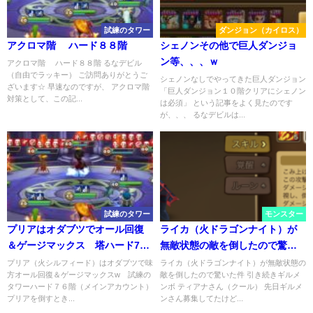
試練のタワー
ダンジョン（カイロス）
アクロマ階 ハード８８階
シェノンその他で巨人ダンジョ
ン等、、、ｗ
アクロマ階 ハード８８階 るなデビル
（自由でラッキー） ご訪問ありがとうご
シェノンなしでやってきた巨人ダンジョン
ざいます☆ 早速なのですが、 アクロマ階
「巨人ダンジョン１０階クリアにシェノン
対策として、この記...
は必須」 という記事をよく見たのです
が、、、 るなデビルは...
試練のタワー
モンスター
プリアはオダブツでオール回復
ライカ（火ドラゴンナイト）が
＆ゲージマックス 塔ハード76
無敵状態の敵を倒したので驚い
階
た件
プリア（火シルフィード）はオダブツで味
ライカ（火ドラゴンナイト）が無敵状態の
方オール回復＆ゲージマックスw 試練の
敵を倒したので驚いた件 引き続きギルメ
タワーハード７６階（メインアカウント）
ンボ ティアナさん（クール） 先日ギルメ
プリアを倒すとき...
ンさん募集してたけど...