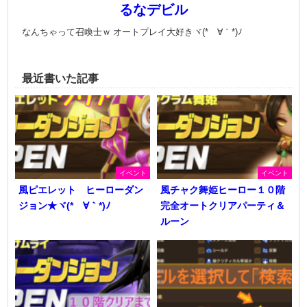
るなデビル
なんちゃって召喚士ｗ オートプレイ大好きヾ(*´∀｀*)ﾉ
最近書いた記事
イベント
イベント
風ピエレット ヒーローダン
風チャク舞姫ヒーロー１０階
ジョン★ヾ(*´∀｀*)ﾉ
完全オートクリアパーティ＆
ルーン