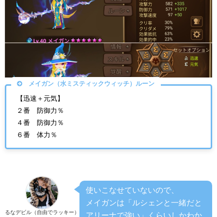
メイガン（水ミスティックウィッチ）ルーン
【迅速＋元気】
２番 防御力％
４番 防御力％
６番 体力％
使いこなせていないので、
メイガンは「ルシェンと一緒だと
るなデビル（自由でラッキー）
アリーナで強い」くらいしかわか