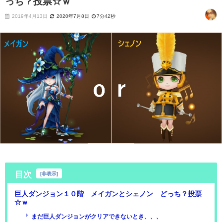
っち？投票☆ｗ
2019年4月13日
2020年7月8日
7分42秒
目次
[
非表示
]
巨人ダンジョン１０階 メイガンとシェノン どっち？投票
☆ｗ
まだ巨人ダンジョンがクリアできないとき、、、