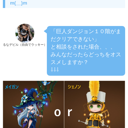
m(__)m
「巨人ダンジョン１０階がま
だクリアできない」
るなデビル（自由でラッキー）
と相談をされた場合、、、
みんなだったらどっちをオス
スメしますか？
⇩⇩⇩