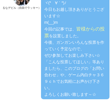
ヾ(*´∀｀*)ﾉ
るなデビル（自由でラッキー）
今日もお越し頂きありがとうござ
います☆
m(__)m
皆様からの投
今回の記事では、
票
を設置しました。
今後、ガンガンいろんな投票を作
っていく予定なので、
ぜひ参加してお楽しみ下さい☆
「こんな投票してほしい」等あり
ましたら、このブログの「お問い
合わせ」や、ゲーム内白チャ３６
９ｃｈでお気軽にお声かけ下さ
い。
よろしくお願い致します～☆