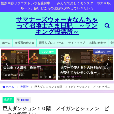
投票内容リクエストいつも受付中！ みんなで楽しくモンスターやスキル、
ルーン、使いどころの比較検討をしていきたい☆
サマナーズウォー★なんちゃ
って召喚士さま日記 ～ラン
キング投票所～
ホーム
★投票の仕方★
管理人プロフィール
サイトマップ
お問い合わせ
免
モンスター
試練のタワー
美猴王（火属性 孫悟空）
タワーで使えるとの評判だが自分
が使えてないモンスター
2018年12月5日
2018年4月10日
ホーム
投票所
巨人ダンジョン１０階 メイガンとシェノン どっち？投票
☆ｗ
投票所
pickup
巨人ダンジョン１０階 メイガンとシェノン ど