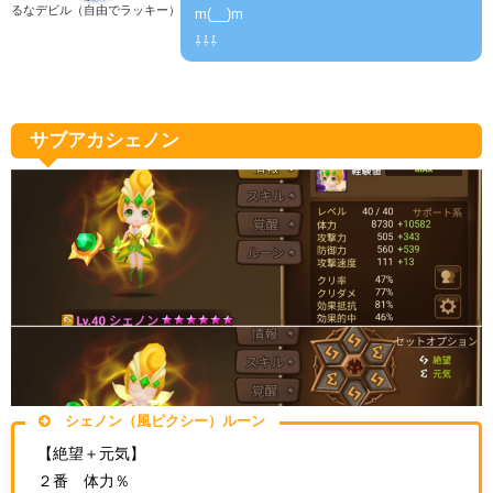
るなデビル（自由でラッキー）
m(__)m
⇩⇩⇩
サブアカシェノン
シェノン（風ピクシー）ルーン
【絶望＋元気】
２番 体力％