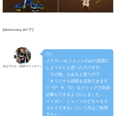
[democracy id="3"]
⇧⇧⇧
メイガン or シェノンのみの投票に
るなデビル（自由でラッキー）
しようかとも思ったのですが、
「その他」もあると思うので、
「オリジナル回答を追加できます
☆ヾ(*´∀｀*)ﾉ」をクリックで自由
記載もできるようにしました。
メイガン、シェノンがどちらもオ
ススメできないという方はご利用
下さい。