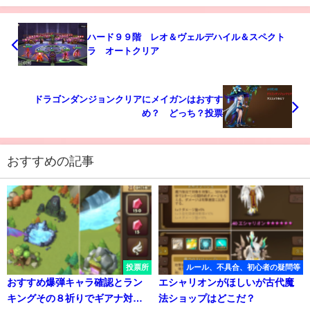
ハード９９階 レオ＆ヴェルデハイル＆スペクト
ラ オートクリア
ドラゴンダンジョンクリアにメイガンはおすす
め？ どっち？投票
おすすめの記事
投票所
ルール、不具合、初心者の疑問等
おすすめ爆弾キャラ確認とラン
エシャリオンがほしいが古代魔
キングその８祈りでギアナ対
法ショップはどこだ？