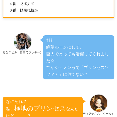
４番 防御力％
６番 効果抵抗％
⇧⇧⇧
絶望ルーンにして、
るなデビル（自由でラッキー）
巨人でとっても活躍してくれまし
た☆
てかシェノンって「プリンセスソ
フィア」に似てない？
なにそれ？
極地のプリンセス
私、
なんだ
ティアナさん（クール）
けど、、、？