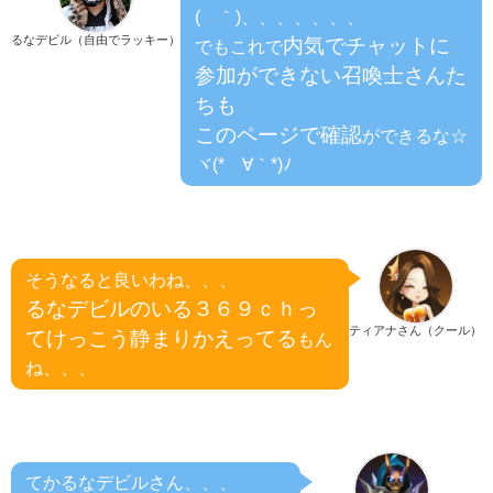
(´｀)、、、、、、、
るなデビル（自由でラッキー）
内気でチャットに
でもこれで
参加ができない召喚士さんた
ちも
このページで確認
ができるな☆
ヾ(*´∀｀*)ﾉ
そうなると良いわね、、、
るなデビルのいる３６９ｃｈっ
ティアナさん（クール）
てけっこう静まりかえってる
もん
ね、、、
てかるなデビルさん、、、