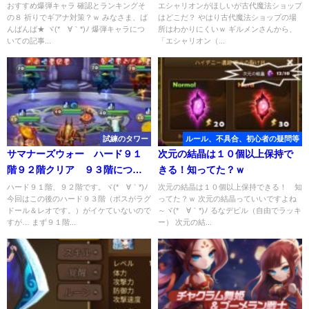
策？ｗ
おすすめ爆弾キャラ 確認とランキングそ
エシャリオンがほしいが古代魔法ショップ
の８ 祈りでギアナ対策？ｗ みなさま、ば
はどこだ？ やはり古代魔法ショップの場
んばんば★ ヾ(*´∀｀*)ﾉ 爆弾キャラにつ
所はわかりにくいｗ ギルメンさんから、
いての記事...
「エシャリオン（...
試練のタワー
ルール、不具合、初心者の疑問等
サマナーズウォー ハード９１
次元の結晶は１０個以上保持で
階９２階クリア ９３階につい
きる！知ってた？ｗ
て…
ハード９１階、９２階です。ヾ(*´∀｀*)ﾉ
次元の結晶は１０個以上保持できる！ 知
今回はこの後のハード９３階（ボスがラグ
ってた？ｗ 次元の結晶っていいですよね
ドール＆レオです。）がイケていないので
～ヾ(*´∀｀*)ﾉ るなデビル（自由でラッキ
すが… まず９１階...
ー） 次元の結...