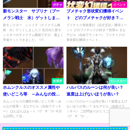
ガチャ
イベント
新モンスター サブリナ（ブー
ブメチャク形状変幻獲得イベン
メラン戦士 水）ゲットしまし
ト どのブメチャクが好き？投
た☆
票ｗ
新モンスター シャイナ（チャクラム舞
ブメチャク形状変幻（拉文艾比）獲得イベ
姫 火）ゲットしました☆ 先日出た新モ
ント どのブメチャクが好き？投票ｗ るな
ンスターのチャクラム舞姫ですが、運よく
デビル（自由でラッキー） ブメチャクの
早速ゲットできました。ヾ(*...
形状変幻獲得イベント...
投票所
モンスター
ホムンクルスのオススメ属性や
ハルパスのルーンは何が良い？
使いどころ等 ～みんなの投票
速度は上げないほうが良い？
～
ホムンクルスの属性や使いどころ等 ～み
ハルパスのルーンは何が良い？速度は上げ
んなの投票～ るなデビル（自由でラッキ
ないほうが良い？ るなデビル（自由でラ
ー） ばんばんばぁ～☆ ヾ(*´∀｀*)ﾉ 今日
ッキー） ご訪問ありがとうございます★
も訪問して頂...
ヾ(*´∀｀*)ﾉ ...