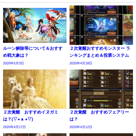
ルーン解除等について＆おすす
２次覚醒おすすめモンスター ラ
め戦大象は？
ンキングまとめ＆投票システム
2020年5月3日
2020年4月18日
２次覚醒 おすすめイヌガミ
２次覚醒 おすすめフェアリー
は？(▽◕ ᴥ ◕▽)
は？
2020年4月17日
2020年4月12日