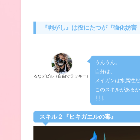
『剥がし』は役にたつが『強化妨害
うんうん。
自分は、
るなデビル（自由でラッキー）
メイガンは水属性だ
このスキルがあるか
⇩⇩⇩
スキル２『ヒキガエルの毒』