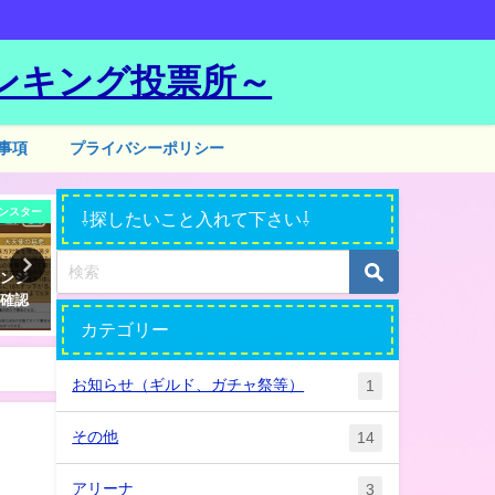
ンキング投票所～
事項
プライバシーポリシー
ンスター
ガチャ
⇩探したいこと入れて下さい⇩
エンジ
新モンスター サブリナ（ブー
純正☆５モンスターが出る
ル確認
メラン戦士 水）ゲットしまし
われている方法９選ｗ
た☆
カテゴリー
2018年2月18日
2018年3月26日
お知らせ（ギルド、ガチャ祭等）
1
その他
14
アリーナ
3