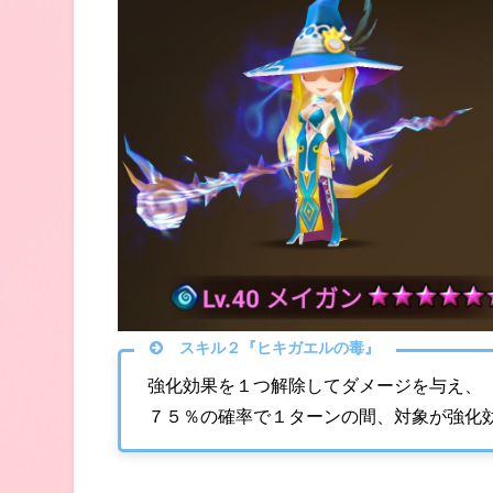
スキル２『ヒキガエルの毒』
強化効果を１つ解除してダメージを与え、
７５％の確率で１ターンの間、対象が強化