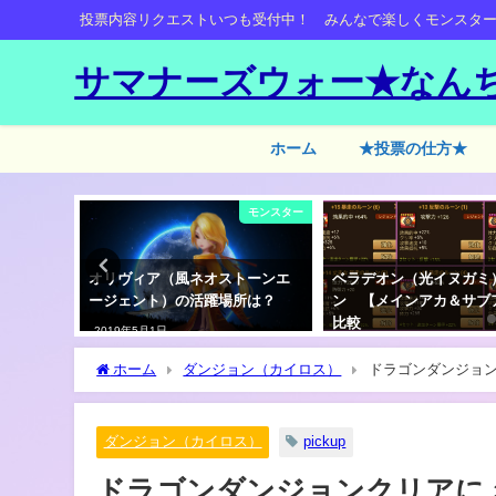
投票内容リクエストいつも受付中！ みんなで楽しくモンスタ
サマナーズウォー★なん
ホーム
★投票の仕方★
心者の疑問等
モンスター
限定商
オリヴィア（風ネオストーンエ
ベラデオン（光イヌガミ
売期間の
ージェント）の活躍場所は？
ン 【メインアカ＆サブ
比較
2019年5月1日
2018年8月12日
ホーム
ダンジョン（カイロス）
ドラゴンダンジョ
ダンジョン（カイロス）
pickup
ドラゴンダンジョンクリアに