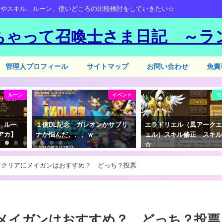
ーやスキル、ルーン、使いどころの比較検討をしていきたい☆
ちゃって召喚士さま日記 ～ラ
管理人プロフィール
サイトマップ
お問い合わせ
免責
ルーン
イベント
モ
）ルー
１億DL記念 ガレオンかサブリ
エラドリエル（風アーク
アカ】
ナか悩んだ、、、ｗ
ェル）スキル修正 スキ
☆
2019年3月25日
2019年8月2日
ンクリアにメイガンはおすすめ？ どっち？投票
メイガンはおすすめ？ どっち？投票