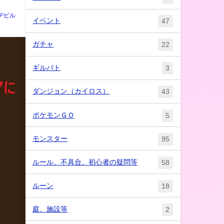
デビル
イベント
47
ガチャ
22
ギルバト
3
ダンジョン（カイロス）
43
ポケモンＧＯ
5
モンスター
95
ルール、不具合、初心者の疑問等
58
ルーン
18
庭、施設等
2