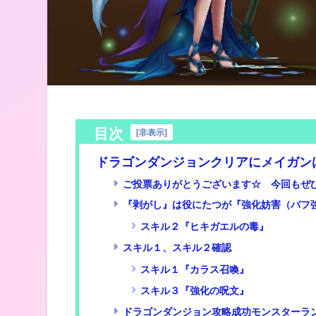
目次
[
非表示
]
ドラゴンダンジョンクリアにメイガン
ご投票ありがとうございます☆ 今回もぜひご
『剥がし』は役にたつが『強化妨害（バフ
スキル２『ヒキガエルの毒』
スキル１、スキル２確認
スキル１『カラス召喚』
スキル３『強化の呪文』
ドラゴンダンジョン攻略成功モンスターラ