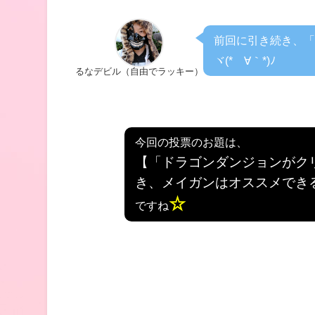
前回に引き続き、「
ヾ(*´∀｀*)ﾉ
るなデビル（自由でラッキー）
今回の投票のお題は、
【「ドラゴンダンジョンがク
き、メイガンはオススメでき
☆
ですね