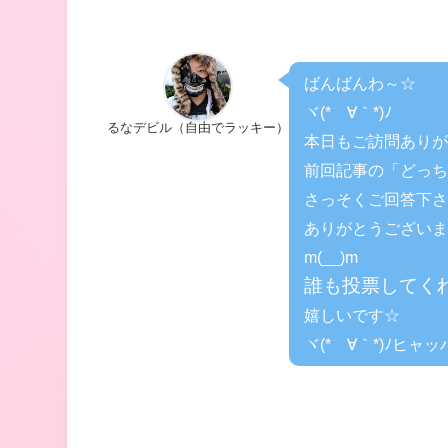
ばんばんわ～☆
ヾ(*´∀｀*)ﾉ
るなデビル（自由でラッキー）
本日もご訪問ありが
前回記事の「どっち
さっそくご回答下さ
ありがとうございま
m(__)m
誰も投票してく
嬉しいです☆
ヾ(*´∀｀*)ﾉヒャッ