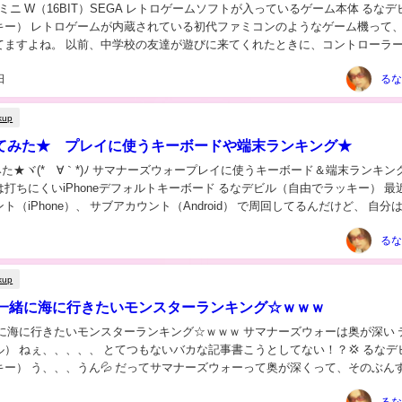
）SEGA レトロゲームソフトが入っているゲーム本体 るなデビル
キー） レトロゲームが内蔵されている初代ファミコンのようなゲーム機って、
てますよね。 以前、中学校の友達が遊びに来てくれたときに、コントローラ
が入っているものを持っ...
日
るな
kup
i使ってみた★ プレイに使うキーボードや端末ランキング★
てみた★ヾ(*´∀｀*)ﾉ サマナーズウォープレイに使うキーボード＆端末ランキング
iPhoneデフォルトキーボード るなデビル（自由でラッキー） 最近は、
ト（iPhone）、 サブアカウント（Android） で周回してるんだけど、 自分
るな
kup
一緒に海に行きたいモンスターランキング☆ｗｗｗ
きたいモンスターランキング☆ｗｗｗ サマナーズウォーは奥が深い ティア
 ねぇ、、、、、 とてつもないバカな記事書こうとしてない！？💢 るなデビル
キー） う、、、うん💦 だってサマナーズウォーって奥が深くって、そのぶん
るな