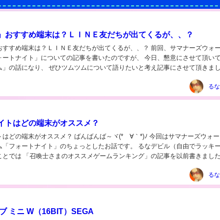
」おすすめ端末は？ＬＩＮＥ友だちが出てくるが、、？
め端末は？ＬＩＮＥ友だちが出てくるが、、？ 前回、サマナーズウォー以外
ォートナイト」についての記事を書いたのですが、 今日、懇意にさせて頂い
ム」の話になり、 ぜひツムツムについて語りたいと考え記事にさせて頂きま
ﾉ ティアナさん（クール） 、、、...
るな
イトはどの端末がオススメ？
？ ばんばんば～ヾ(*´∀｀*)ﾉ 今回はサマナーズウォーじゃ
ートナイト」のちょっとしたお話です。 るなデビル（自由でラッキー） 他
ことでは 「召喚士さまのオススメゲームランキング」の記事を以前書きまし
ル（自由でラッキー）...
るな
 ミニ W（16BIT）SEGA