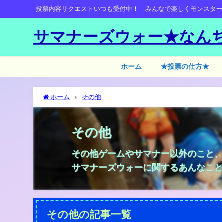
投票内容リクエストいつも受付中！ みんなで楽しくモンスタ
サマナーズウォー★なん
ホーム
★投票の仕方★
ホーム
その他
その他
その他ゲームやサマナー以外のこと
サマナーズウォーに関するあんなこ
その他の記事一覧