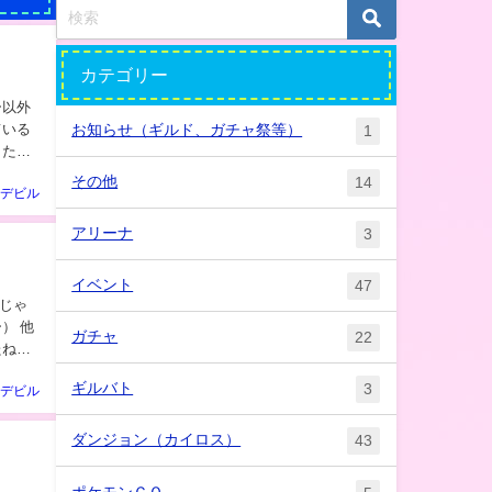
カテゴリー
ている
お知らせ（ギルド、ガチャ祭等）
1
した★
その他
14
デビル
アリーナ
3
イベント
47
ガチャ
22
たね★
ギルバト
3
デビル
ダンジョン（カイロス）
43
ポケモンＧＯ