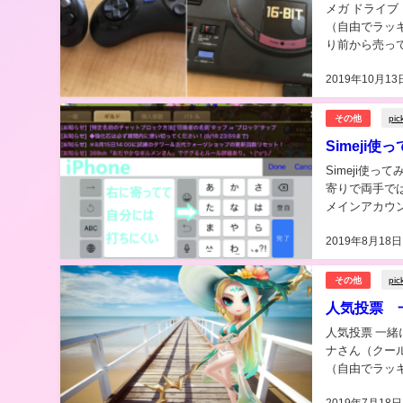
メガ ドライブ ミニ W（16BIT
（自由でラッ
り前から売っ
でそれにゲーム
2019年10月13
pic
その他
Simej
Simeji使っ
寄りで両手では打ちにくい
メインアカウン
の頃から...
2019年8月18日
pic
その他
人気投票 
人気投票 一緒に海に行
ナさん（クール）
（自由でラッ
プレイヤ...
2019年7月18日