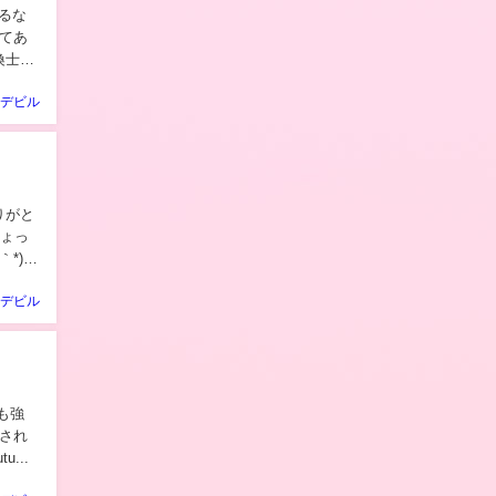
してあ
デビル
ちょっ
*)ﾉ
デビル
://www.youtu...