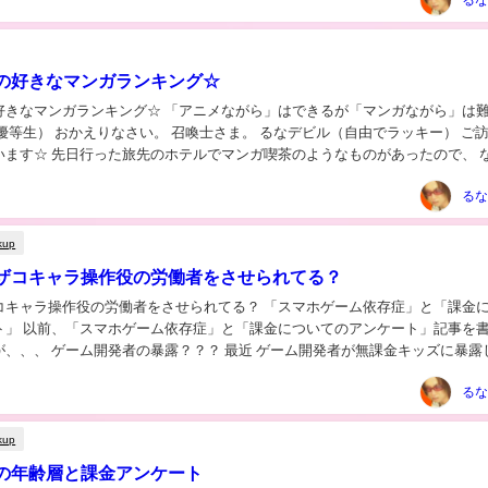
の好きなマンガランキング☆
ング☆ 「アニメながら」はできるが「マンガながら」は難しい
おかえりなさい。 召喚士さま。 るなデビル（自由でラッキー） ご訪問あ
います☆ 先日行った旅先のホテルでマンガ喫茶のようなものがあったので、 
がら読みふけっていましたｗ...
るな
kup
ザコキャラ操作役の労働者をさせられてる？
作役の労働者をさせられてる？ 「スマホゲーム依存症」と「課金につい
ート」記事を書かせ
ム開発者が無課金キッズに暴露した
なる話』がヤバイ！ 「君...
るな
kup
の年齢層と課金アンケート