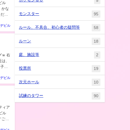
5
 かな
モンスター
95
ーだけ
デビル
ルール、不具合、初心者の疑問等
58
ルーン
18
庭、施設等
2
ｗ 右
は子供
投票所
19
デビル
次元ホール
10
試練のタワー
90
すごい
デビル