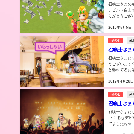
召喚士さまの年齢層と課金アンケート
デビル（自由で
りがとうござい
まのご職業アン
2019年5月5日
pic
その他
召喚士さま
召喚士さまたちのご職業ランキング☆
うございます☆
と離れてるお話
召喚士さまたち
2019年4月28日
pic
その他
召喚士さま
召喚士さまたちの好きなヴィ
い！ るなデビル（自由でラッキー） Royz 杙凪さんがサマナーズウォーの公式生放送に出演され