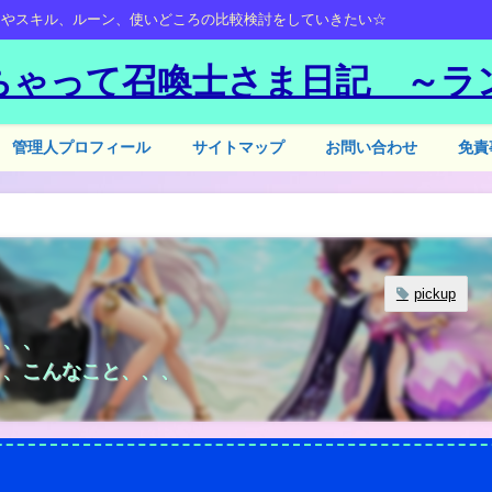
ーやスキル、ルーン、使いどころの比較検討をしていきたい☆
ちゃって召喚士さま日記 ～ラ
管理人プロフィール
サイトマップ
お問い合わせ
免責
pickup
、、、
と、こんなこと、、、