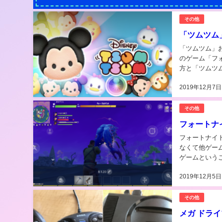
その他
「ツムツム
「ツムツム」おすす
のゲーム「フ
方と「ツムツ
ヾ(*´∀｀*)
2019年12月7日
その他
フォートナ
フォートナイトはどの端末がオススメ
なくて他ゲーム「フォ
ゲームという
⇩⇩⇩ るなデビ
2019年12月5日
その他
メガ ドライブ