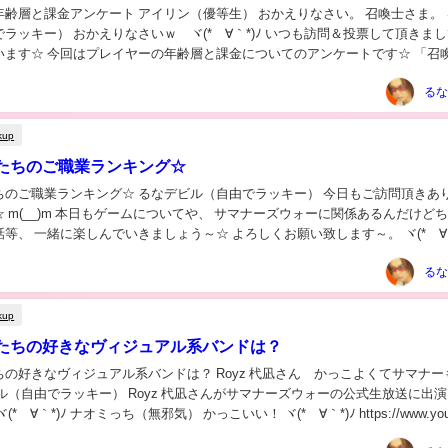
 アイリン（優等生） おかえりなさい。 召喚士さま。 るな
ラッキー） おかえりなさいｗ ヾ(*´∀｀*)ﾉ いつも訪問＆投票して頂きま
ます☆ 今回はプレイヤーの年齢層と課金についてのアンケートです☆ 「召喚士さ
ケート」はあり...
るな
kup
たちのご職業ランキング☆
 るなデビル（自由でラッキー） 今日もご訪問頂きありがと
 m(__)m 本日もゲームについてや、 サマナーズウォーに関係あるんだけど
等、 一緒に楽しんでいきましょう～☆ よろしくお願い致します～。 ヾ(*´∀｀
は現実世界...
るな
kup
たちの好きなヴィジュアル系バンドは？
ジュアル系バンドは？ Royz 杙凪さん かっこよくてサマナーも強
てましたね☆ ヾ(*´∀｀*)ﾉ ナオミっち（無邪気） かっこいい！ ヾ(*´∀｀*)ﾉ https