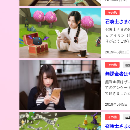
その他
召喚士さま
召喚士さまの好きなマンガランキ
ｗ アイリン（優等生） 
りがとうござ
サマナーをしな
2019年5月21日
pic
その他
無課金者は
無課金者はザコキャラ操
てのアンケート」 以前、「スマホゲーム依存症」と「課金についてのアンケ
て頂きましたが、、、 ゲーム開発者の暴露？？？ 最近 ゲー
『ゲームが嫌に
2019年5月5日
pic
その他
召喚士さま