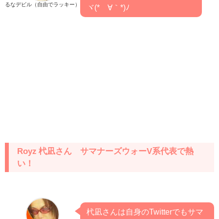
るなデビル（自由でラッキー）
ヾ(*´∀｀*)ﾉ
Royz 杙凪さん サマナーズウォーV系代表で熱
い！
杙凪さんは自身のTwitterでもサマ