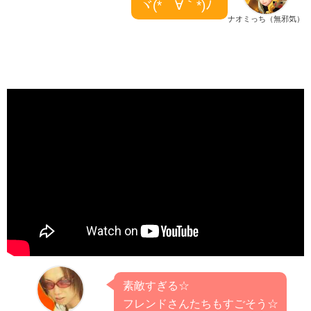
ヾ(*´∀｀*)ﾉ
ナオミっち（無邪気）
素敵すぎる☆
フレンドさんたちもすごそう☆