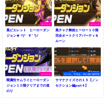
イベント
イベント
風ピエレット ヒーローダン
風チャク舞姫ヒーロー１０階
ジョン★ヾ(*´∀｀*)ﾉ
完全オートクリアパーティ＆
ルーン
イベント
ルール、不具合、初心者の疑問等
闇属性サムライヒーローダン
サマナクイズその１５【ノン
ジョン１０階クリアまでの道
セクション編part４】
のり