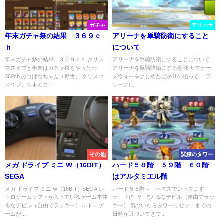
ガチャ
アリーナ
年末ガチャ祭の結果 ３６９ｃ
アリーナを単騎防衛にすること
ｈ
について
年末ガチャ祭の結果 ３６９ｃｈ クリス
アリーナを単騎防衛にすることについて
マスイブと年末はガチャ祭をやった☆
アリーナを単騎防衛にする意味 サマナー
369ch みつばちちゃん（毒舌） クリスマ
ズウォーをはじめたばかりの頃って、 ア
スイブ、年末とガ...
リーナに...
その他
試練のタワー
メガ ドライブ ミニ W（16BIT）
ハード５８階 ５９階 ６０階
SEGA
はアルタミエル階
メガ ドライブ ミニ W（16BIT）SEGA レ
ハード５８階～ ヘモスでいってます
トロゲームソフトが入っているゲーム本体
☆ ヾ(*´∀｀*)ﾉ るなデビル（自由でラッ
るなデビル（自由でラッキー） レトロゲ
キー） 気づいたらタワーリセットまでの
ームが...
日時が近づいてきて...