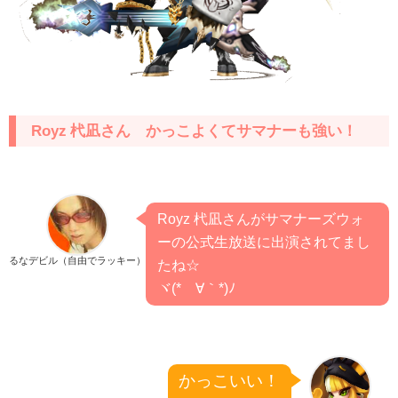
Royz 杙凪さん かっこよくてサマナーも強い！
Royz 杙凪さんがサマナーズウォ
ーの公式生放送に出演されてまし
るなデビル（自由でラッキー）
たね☆
ヾ(*´∀｀*)ﾉ
かっこいい！