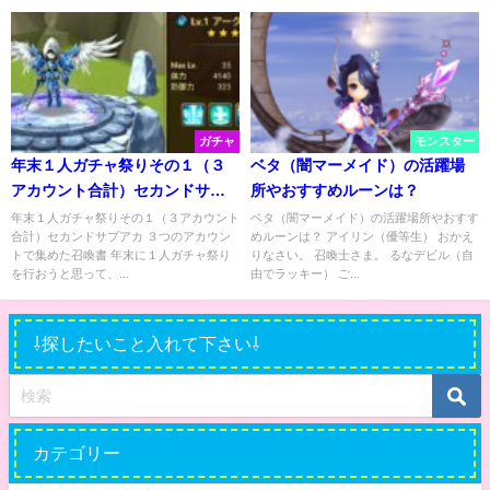
ガチャ
モンスター
年末１人ガチャ祭りその１（３
ベタ（闇マーメイド）の活躍場
アカウント合計）セカンドサブ
所やおすすめルーンは？
アカ
年末１人ガチャ祭りその１（３アカウント
ベタ（闇マーメイド）の活躍場所やおすす
合計）セカンドサブアカ ３つのアカウン
めルーンは？ アイリン（優等生） おかえ
トで集めた召喚書 年末に１人ガチャ祭り
りなさい。 召喚士さま。 るなデビル（自
を行おうと思って、...
由でラッキー） ご...
⇩探したいこと入れて下さい⇩
カテゴリー