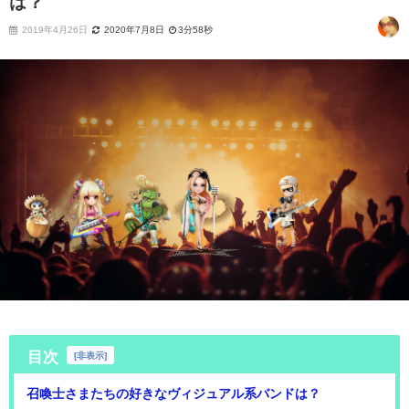
は？
2019年4月26日
2020年7月8日
3分58秒
目次
[
非表示
]
召喚士さまたちの好きなヴィジュアル系バンドは？