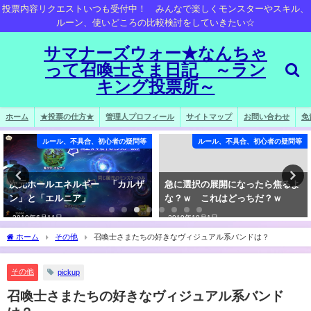
投票内容リクエストいつも受付中！ みんなで楽しくモンスターやスキル、
ルーン、使いどころの比較検討をしていきたい☆
サマナーズウォー★なんちゃ
って召喚士さま日記 ～ラン
キング投票所～
ホーム
★投票の仕方★
管理人プロフィール
サイトマップ
お問い合わせ
免
ルール、不具合、初心者の疑問等
ルール、不具合、初心者の疑問等
次元ホールエネルギー 「カルザ
急に選択の展開になったら焦るよ
ン」と「エルニア」
な？ｗ これはどっちだ？ｗ
2019年6月11日
2019年10月1日
ホーム
その他
召喚士さまたちの好きなヴィジュアル系バンドは？
その他
pickup
召喚士さまたちの好きなヴィジュアル系バンド