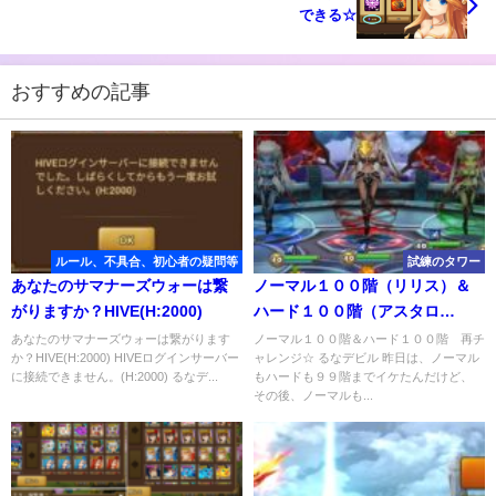
できる☆
おすすめの記事
ルール、不具合、初心者の疑問等
試練のタワー
あなたのサマナーズウォーは繋
ノーマル１００階（リリス）＆
がりますか？HIVE(H:2000)
ハード１００階（アスタロ
ス）
あなたのサマナーズウォーは繋がります
ノーマル１００階＆ハード１００階 再チ
か？HIVE(H:2000) HIVEログインサーバー
ャレンジ☆ るなデビル 昨日は、ノーマル
に接続できません。(H:2000) るなデ...
もハードも９９階までイケたんだけど、
その後、ノーマルも...