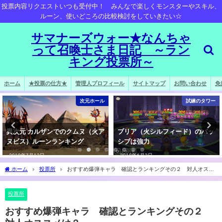
投票内容リクエストいつも受付中！ みんなで楽しくモンスターやスキル、
ルーン、使いどころの比較検討をしていきたい☆
サマナーズウォー★なんちゃ
って召喚士さま日記 ～ラン
キング投票所～
ホーム
★投票の仕方★
管理人プロフィール
サイトマップ
お問い合わせ
免
次元ホール
試練のタワー
ムヌ（火ア
プリア（火シルフィード）のパッ
いらないルーンランキ
ング
シブは強力
2019年5月16日
2018年6月2日
ホーム
投票所
おすすめ爆弾キャラ 確認とランキングその２ 対人オスス
メは？
投票所
おすすめ爆弾キャラ 確認とランキングその２