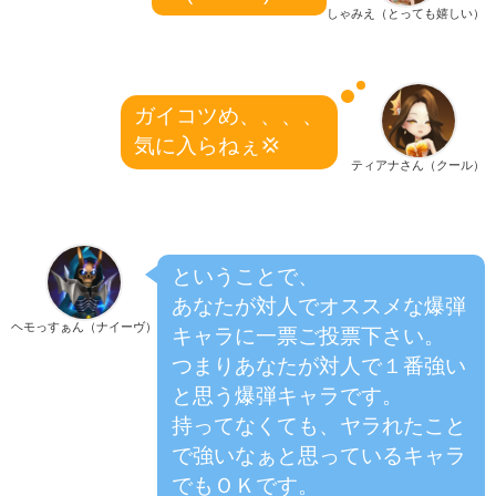
しゃみえ（とっても嬉しい）
ガイコツめ、、、、
気に入らねぇ💢
ティアナさん（クール）
ということで、
あなたが対人でオススメな爆弾
ヘモっすぁん（ナイーヴ）
キャラに一票ご投票下さい。
つまりあなたが対人で１番強い
と思う爆弾キャラです。
持ってなくても、ヤラれたこと
で強いなぁと思っているキャラ
でもＯＫです。