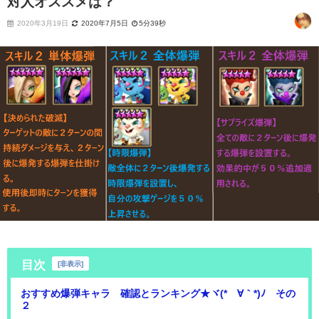
対人オススメは？
2020年3月19日
2020年7月5日
5分39秒
目次
[
非表示
]
おすすめ爆弾キャラ 確認とランキング★ヾ(*´∀｀*)ﾉ その
２