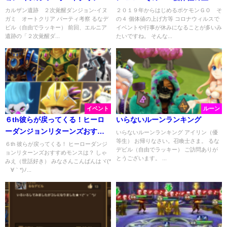
方等
カルザン遺跡 ２次覚醒ダンジョン-イヌ
２０１９年からはじめるポケモンＧＯ そ
ガミ オートクリア パーティ考察 るなデ
の４ 個体値の上げ方等 コロナウィルスで
ビル（自由でラッキー） 前回、エルニア
イベントや行事が休みになることが多いみ
遺跡の「２次覚醒ダ...
たいですね。 そんな...
イベント
ルーン
６th彼らが戻ってくる！ヒーロ
いらないルーンランキング
ーダンジョンリターンズおすす
いらないルーンランキング アイリン（優
等生） お帰りなさい。召喚士さま。 るな
め
６th 彼らが戻ってくる！ ヒーローダンジ
デビル（自由でラッキー） ご訪問ありが
ョンリターンズおすすめモンスは？ しゃ
とうございます。 ...
みえ（世話好き） みなさんこんばんはヾ(*
´∀｀*)ﾉ...