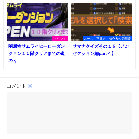
イベント
ルール、不具合、初心者の疑問等
闇属性サムライヒーローダン
サマナクイズその１５【ノン
ジョン１０階クリアまでの道
セクション編part４】
のり
コメント
※