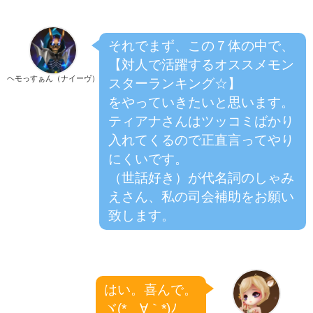
それでまず、この７体の中で、
【対人で活躍するオススメモン
ヘモっすぁん（ナイーヴ）
スターランキング☆】
をやっていきたいと思います。
ティアナさんはツッコミばかり
入れてくるので正直言ってやり
にくいです。
（世話好き）が代名詞のしゃみ
えさん、私の司会補助をお願い
致します。
はい。喜んで。
ヾ(*´∀｀*)ﾉ