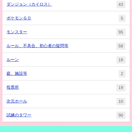
ダンジョン（カイロス）
43
ポケモンＧＯ
5
モンスター
95
ルール、不具合、初心者の疑問等
58
ルーン
18
庭、施設等
2
投票所
19
次元ホール
10
試練のタワー
90