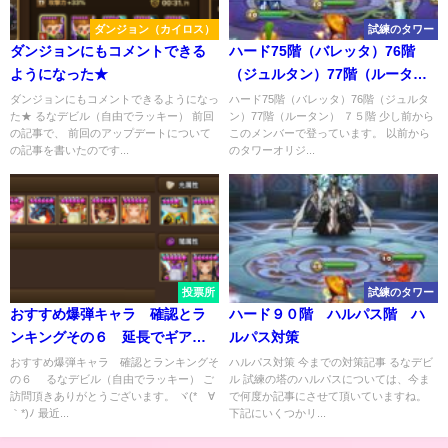
ダンジョン（カイロス）
試練のタワー
ダンジョンにもコメントできる
ハード75階（バレッタ）76階
ようになった★
（ジュルタン）77階（ルータ
ン）
ダンジョンにもコメントできるようになっ
ハード75階（バレッタ）76階（ジュルタ
た★ るなデビル（自由でラッキー） 前回
ン）77階（ルータン） ７５階 少し前から
の記事で、 前回のアップデートについて
このメンバーで登っています。 以前から
の記事を書いたのです...
のタワーオリジ...
投票所
試練のタワー
おすすめ爆弾キャラ 確認とラ
ハード９０階 ハルパス階 ハ
ンキングその６ 延長でギアナ
ルパス対策
対策
おすすめ爆弾キャラ 確認とランキングそ
ハルパス対策 今までの対策記事 るなデビ
の６ るなデビル（自由でラッキー） ご
ル 試練の塔のハルパスについては、今ま
訪問頂きありがとうございます。 ヾ(*´∀
で何度か記事にさせて頂いていますね。
｀*)ﾉ 最近...
下記にいくつかリ...