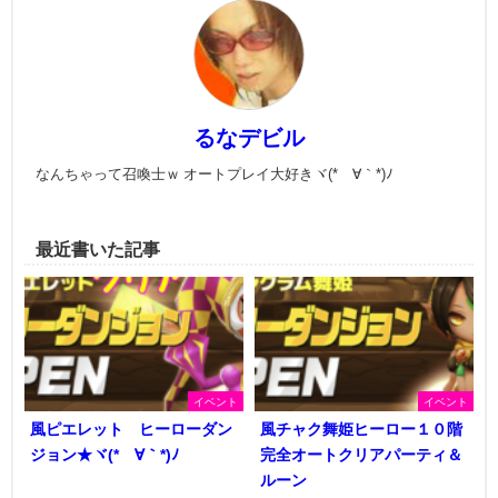
るなデビル
なんちゃって召喚士ｗ オートプレイ大好きヾ(*´∀｀*)ﾉ
最近書いた記事
イベント
イベント
風ピエレット ヒーローダン
風チャク舞姫ヒーロー１０階
ジョン★ヾ(*´∀｀*)ﾉ
完全オートクリアパーティ＆
ルーン