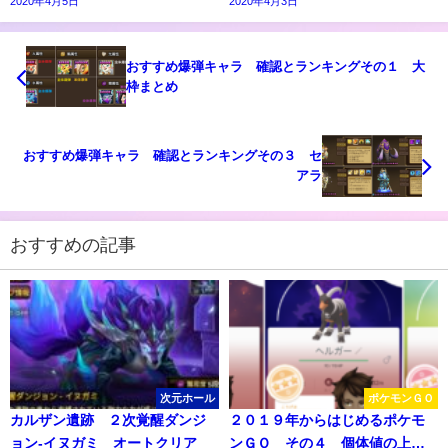
2020年4月5日
2020年4月3日
おすすめ爆弾キャラ 確認とランキングその１ 大
枠まとめ
おすすめ爆弾キャラ 確認とランキングその３ セ
アラ
おすすめの記事
次元ホール
ポケモンＧＯ
カルザン遺跡 ２次覚醒ダンジ
２０１９年からはじめるポケモ
ョン-イヌガミ オートクリア
ンＧＯ その４ 個体値の上げ