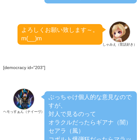
よろしくお願い致します～。
m(__)m
しゃみえ（世話好き）
[democracy id="203"]
ぶっちゃけ個人的な意見なので
すが、
ヘモっすぁん（ナイーヴ）
対人で見るのって
オラクルだったらギアナ（闇）
セアラ（風）
コボルト爆弾狂だったらマラッ