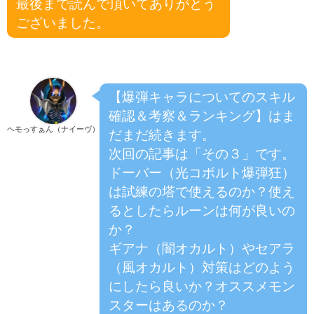
最後まで読んで頂いてありがとう
ございました。
【爆弾キャラについてのスキル
確認＆考察＆ランキング】はま
ヘモっすぁん（ナイーヴ）
だまだ続きます。
次回の記事は「その３」です。
ドーバー（光コボルト爆弾狂）
は試練の塔で使えるのか？使え
るとしたらルーンは何が良いの
か？
ギアナ（闇オカルト）やセアラ
（風オカルト）対策はどのよう
にしたら良いか？オススメモン
スターはあるのか？