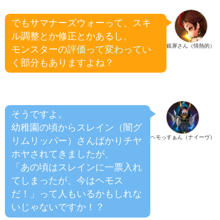
でもサマナーズウォーって、スキ
ル調整とか修正とかあるし、
銀屏さん（情熱的）
モンスターの
評価って変わってい
く
部分もありますよね？
そうですよ。
幼稚園の頃からスレイン（闇グ
ヘモっすぁん（ナイーヴ）
リムリッパー）さんばかりチヤ
ホヤされてきましたが、
「あの頃はスレインに一票入れ
てしまったが、今はヘモス
だ！」って人もいるかもしれな
いじゃないですか！？