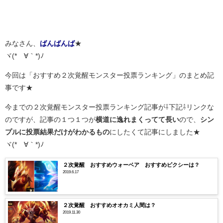
みなさん、
ばんばんば
★
ヾ(*´∀｀*)ﾉ
今回は「おすすめ２次覚醒モンスター投票ランキング」のまとめ記
事です★
今までの２次覚醒モンスター投票ランキング記事が⇩下記⇩リンクな
のですが、記事の１つ１つが
横道に逸れまくってて長い
ので、
シン
プルに投票結果だけがわかるもの
にしたくて記事にしました★
ヾ(*´∀｀*)ﾉ
２次覚醒 おすすめウォーベア おすすめピクシーは？
2019.6.17
２次覚醒 おすすめオオカミ人間は？
2019.11.30