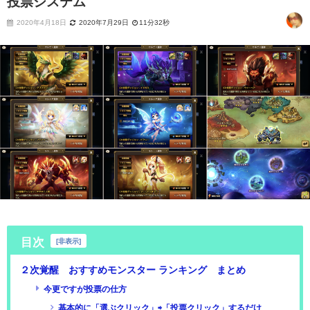
投票システム
2020年4月18日
2020年7月29日
11分32秒
目次
[
非表示
]
２次覚醒 おすすめモンスター ランキング まとめ
今更ですが投票の仕方
基本的に「選ぶクリック」⇨「投票クリック」するだけ