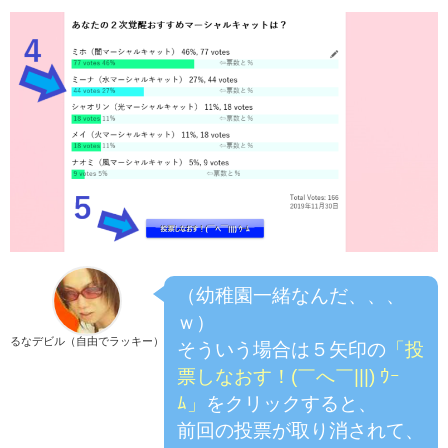
（幼稚園一緒なんだ、、、
ｗ）
るなデビル（自由でラッキー）
そういう場合は５矢印の
「投
票しなおす！(￣へ￣|||) ｳｰ
ﾑ」
をクリックすると、
前回の投票が取り消されて、