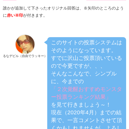
誰かが追加して下さったオリジナル回答は、８矢印のところのよう
に
赤い※印
が付きます。
このサイトの投票システムは
そのようになっています。
るなデビル（自由でラッキー）
すでに沢山ご投票頂いている
ので今更ですが、、、
そんなこんなで、シンプル
に、今までの
「２次覚醒おすすめモンスタ
ー投票ランキング結果」
を見て行きましょう～！
現在（2020年4月）までの結
果で、一言コメントさせて頂
くかもしれませんが、よろし