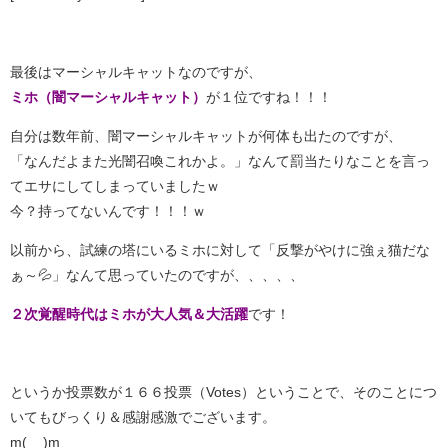
最後はマーシャルキャットなのですが、
ミホ（闇マーシャルキャット）
が１位ですね！！！
自分は数年前、闇マーシャルキャットが何体も出たのですが、
「なんだよまた光闇召喚これかよ。」なんて罰当たりなことを言っ
てエサにしてしまっていましたｗ
今？持ってないんです！！！ｗ
以前から、試練の塔にいるミホに対して「反撃がやけに強ぇ猫だな
ぁ～💦」なんて思っていたのですが、、、、、
２次覚醒時代はミホが大人気＆大活躍
です！
というか投票数が１６６投票（Votes）ということで、そのことにつ
いてもびっくり＆感謝感激でございます。
m(__)m