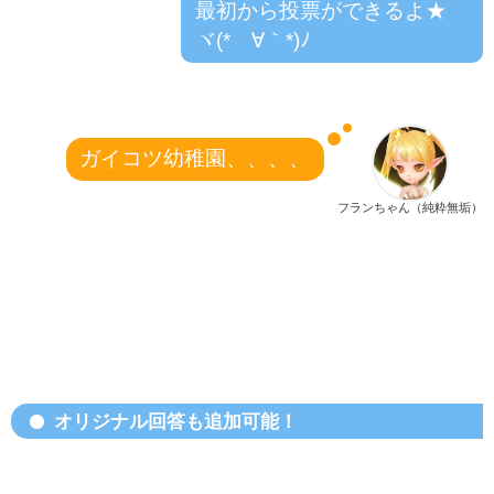
最初から投票ができるよ★
ヾ(*´∀｀*)ﾉ
ガイコツ幼稚園、、、、
フランちゃん（純粋無垢）
オリジナル回答も追加可能！