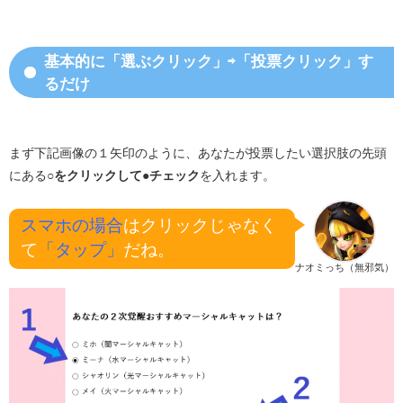
基本的に「選ぶクリック」⇨「投票クリック」す
るだけ
まず下記画像の１矢印のように、あなたが投票したい選択肢の先頭
にある
○をクリックして●チェック
を入れます。
スマホの場合
はクリックじゃなく
て
「タップ」
だね。
ナオミっち（無邪気）