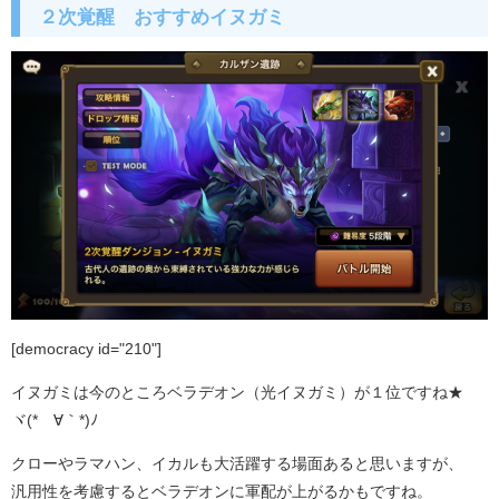
２次覚醒 おすすめイヌガミ
[democracy id="210"]
イヌガミは今のところベラデオン（光イヌガミ）が１位ですね★
ヾ(*´∀｀*)ﾉ
クローやラマハン、イカルも大活躍する場面あると思いますが、
汎用性を考慮するとベラデオンに軍配が上がるかもですね。