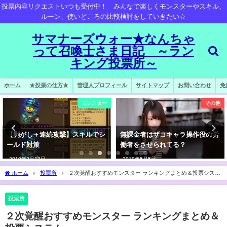
投票内容リクエストいつも受付中！ みんなで楽しくモンスターやスキル、
ルーン、使いどころの比較検討をしていきたい☆
サマナーズウォー★なんちゃ
って召喚士さま日記 ～ラン
キング投票所～
ホーム
★投票の仕方★
管理人プロフィール
サイトマップ
お問い合わせ
免
モンスター
その他
【剥がし＋連続攻撃】スキルでシ
無課金者はザコキャラ操作役の労
ールド対策
働者をさせられてる？
2019年2月13日
2019年5月5日
ホーム
投票所
２次覚醒おすすめモンスター ランキングまとめ＆投票システ
ム
投票所
２次覚醒おすすめモンスター ランキングまとめ＆