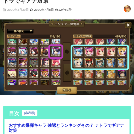
トラでギアナ対策
2020年3月30日
2020年7月5日
12分52秒
目次
[
非表示
]
おすすめ爆弾キャラ 確認とランキングその７ テトラでギアナ
対策