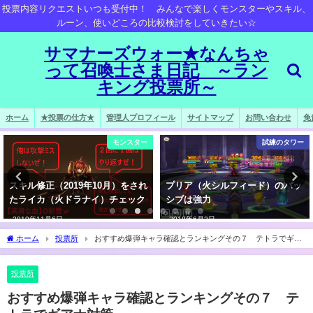
投票内容リクエストいつも受付中！ みんなで楽しくモンスターやスキル、
ルーン、使いどころの比較検討をしていきたい☆
サマナーズウォー★なんちゃ
って召喚士さま日記 ～ラン
キング投票所～
ホーム
★投票の仕方★
管理人プロフィール
サイトマップ
お問い合わせ
免
モンスター
試練のタワー
スキル修正（2019年10月）をされ
プリア（火シルフィード）のパッ
たライカ（火ドラナイ）チェック
シブは強力
2019年11月6日
2018年6月2日
ホーム
投票所
おすすめ爆弾キャラ確認とランキングその７ テトラでギア
ナ対策
投票所
おすすめ爆弾キャラ確認とランキングその７ テ