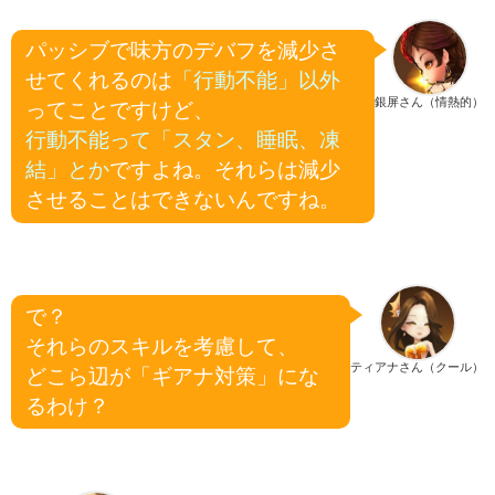
パッシブで味方のデバフを減少さ
せてくれるのは
「行動不能」以外
銀屏さん（情熱的）
ってことですけど、
行動不能って「スタン、睡眠、凍
結」とか
ですよね。それらは減少
させることはできないんですね。
で？
それらのスキルを考慮して、
ティアナさん（クール）
どこら辺が「ギアナ対策」にな
るわけ？