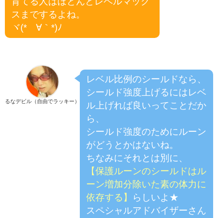
育てる人はほとんどレベルマック
スまでするよね。
ヾ(*´∀｀*)ﾉ
レベル比例のシールドなら、
シールド強度上げるにはレベ
るなデビル（自由でラッキー）
ル上げれば良いってことだか
ら、
シールド強度のためにルーン
がどうとかはないね。
ちなみにそれとは別に、
【保護ルーンのシールドはル
ーン増加分除いた素の体力に
依存する】
らしいよ★
スペシャルアドバイザーさん