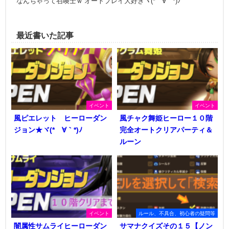
なんちゃって召喚士ｗ オートプレイ大好きヾ(*´∀｀*)ﾉ
最近書いた記事
イベント
イベント
風ピエレット ヒーローダン
風チャク舞姫ヒーロー１０階
ジョン★ヾ(*´∀｀*)ﾉ
完全オートクリアパーティ＆
ルーン
イベント
ルール、不具合、初心者の疑問等
闇属性サムライヒーローダン
サマナクイズその１５【ノン