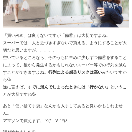
「買い占め」は良くないですが「備蓄」は大切ですよね。
スーパーでは「人と近づきすぎないで買える」ようにすることが大
切だと思いますが、、、、、
空いているところなら、今のうちに早めに少しずつ備蓄をすること
によって、後から発生するかもしれないスーパー等での行列を減ら
すことができますよね。
行列による感染リスクは高い
みたいですか
ら💦
逆に言えば、
すでに混んでしまったときには「行かない」
というこ
とが大切ですね💦
あと「使い捨て手袋」なんかも入手してあると良いかもしれませ
ん。
アマゾンで買えます。ヾ(*´∀｀*)ﾉ
話が逸れました💦