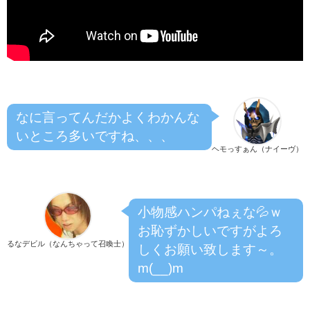
なに言ってんだかよくわかんな
いところ多いですね、、、
ヘモっすぁん（ナイーヴ）
小物感ハンパねぇな💦ｗ
お恥ずかしいですがよろ
るなデビル（なんちゃって召喚士）
しくお願い致します～。
m(__)m