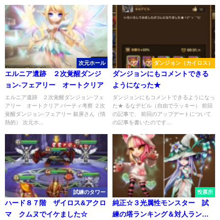
次元ホール
ダンジョン（カイロス）
エルニア遺跡 ２次覚醒ダンジ
ダンジョンにもコメントできる
ョン-フェアリー オートクリア
ようになった★
エルニア遺跡 ２次覚醒ダンジョン-フェ
ダンジョンにもコメントできるようになっ
アリー オートクリア パーティ考察 ２次
た★ るなデビル（自由でラッキー） 前回
覚醒ダンジョン-フェアリー 銀屏さん（情
の記事で、 前回のアップデートについて
熱的） 次元ホ...
の記事を書いたのです...
試練のタワー
投票所
ハード８７階 ザイロス&アクロ
純正☆３光属性モンスター 試
マ クムヌでイケました☆
練の塔ランキング＆対人ランキ