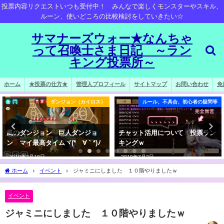
投票内容リクエストいつも受付中！ みんなで楽しくモンスターやスキル、
ルーン、使いどころの比較検討をしていきたい☆
サマナーズウォー★なんちゃ
って召喚士さま日記 ～ラン
キング投票所～
ホーム
★投票の仕方★
管理人プロフィール
サイトマップ
お問い合わせ
免
ダンジョン（カイロス）
ルール、不具合、初心者の疑問等
風のダンジョン 巨人ダンジョ
チャット活用について 投票ラン
ン マイ最高タイムヾ(*´∀｀*)ﾉ
キングｗ
2018年2月18日
2019年7月2日
ホーム
イベント
ジャミニにしました １０階やりましたｗ
イベント
ジャミニにしました １０階やりましたｗ