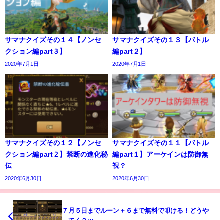
サマナクイズその１４【ノンセ
サマナクイズその１３【バトル
クション編part３】
編part２】
2020年7月1日
2020年7月1日
サマナクイズその１２【ノンセ
サマナクイズその１１【バトル
クション編part２】禁断の進化秘
編part１】アーケインは防御無
伝
視？
2020年6月30日
2020年6月30日
７月５日までルーン＋６まで無料で叩ける！どうや