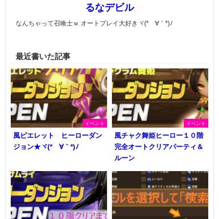
るなデビル
なんちゃって召喚士ｗ オートプレイ大好きヾ(*´∀｀*)ﾉ
最近書いた記事
イベント
イベント
風ピエレット ヒーローダン
風チャク舞姫ヒーロー１０階
ジョン★ヾ(*´∀｀*)ﾉ
完全オートクリアパーティ＆
ルーン