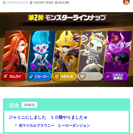
2020年6月20日
2020年7月6日
3分23秒
目次
[
非表示
]
ジャミニにしました １０階やりましたｗ
光マジカルブラウニー ヒーローダンジョン