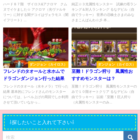
ング
ハード８７階 ザイロス&アクロマ クム
純正☆３光属性モンスター 試練の塔ラン
ヌでイケました☆ アクロマ（光ヴァルキ
キング＆対人ランキング るなデビル（自
リー）に対する闇デコイはヴェラモス（闇
由でラッキー） 世界の召喚士さまのみな
イフリート）...
さまこんばんわ☆彡 本...
ダンジョン（カイロス）
ダンジョン（カイロス）
フレンドのタオールと水ホムで
至難！ドラゴン狩り 風属性お
ドラゴンダンジョン行った結果
すすめモンスターは？
フレンドのタオール（水キメラ）で行った
至難！ドラゴン狩り 風属性モンスターの
結果 基本的にフレンドさんのモンスター
みで１０階オートクリア るなデビル（自
については、レベル上げの周回でしか利用
由でラッキー） 以前「至難！巨人狩り
させて頂いていなかっ...
（火属性モンスターのみ...
⇩探したいこと入れて下さい⇩