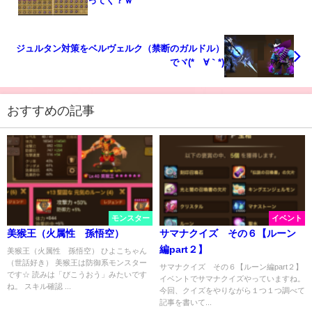
ってく？ｗ
ジュルタン対策をベルヴェルク（禁断のガルドル）
でヾ(*´∀｀*)
おすすめの記事
モンスター
イベント
美猴王（火属性 孫悟空）
サマナクイズ その６【ルーン
編part２】
美猴王（火属性 孫悟空） ひよこちゃん
（世話好き） 美猴王は防御系モンスター
サマナクイズ その６【ルーン編part２】
です☆ 読みは「びこうおう」みたいです
イベントでサマナクイズやっていますね。
ね。 スキル確認 ...
今回、クイズをやりながら１つ１つ調べて
記事を書いて...