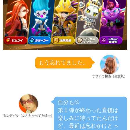
もう忘れてました。
サブアカ担当（生意気）
自分も💦
第１弾が終わった直後は
るなデビル（なんちゃって召喚士）
楽しみに待ってたんだけ
ど、最近は忘れかけとっ