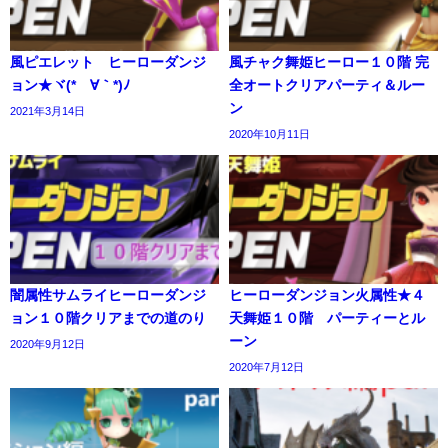
風ピエレット ヒーローダンジ
風チャク舞姫ヒーロー１０階 完
ョン★ヾ(*´∀｀*)ﾉ
全オートクリアパーティ＆ルー
ン
2021年3月14日
2020年10月11日
闇属性サムライヒーローダンジ
ヒーローダンジョン火属性★４
ョン１０階クリアまでの道のり
天舞姫１０階 パーティーとル
ーン
2020年9月12日
2020年7月12日