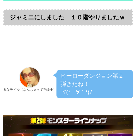
ジャミニにしました １０階やりましたｗ
ヒーローダンジョン第２
弾きたね！
るなデビル（なんちゃって召喚士）
ヾ(*´∀｀*)ﾉ