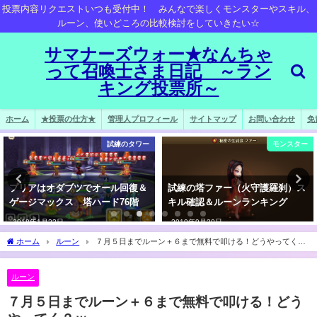
投票内容リクエストいつも受付中！ みんなで楽しくモンスターやスキル、
ルーン、使いどころの比較検討をしていきたい☆
サマナーズウォー★なんちゃ
って召喚士さま日記 ～ラン
キング投票所～
ホーム
★投票の仕方★
管理人プロフィール
サイトマップ
お問い合わせ
免
試練のタワー
モンスター
プリアはオダブツでオール回復＆
試練の塔ファー（火守護羅刹）ス
ゲージマックス 塔ハード76階
キル確認＆ルーンランキング
2018年1月23日
2019年9月20日
ホーム
ルーン
７月５日までルーン＋６まで無料で叩ける！どうやってく？
ｗ
ルーン
７月５日までルーン＋６まで無料で叩ける！どう