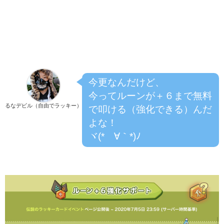
今更なんだけど、
今ってルーンが＋６まで無料
るなデビル（自由でラッキー）
で叩ける（強化できる）んだ
よな！
ヾ(*´∀｀*)ﾉ