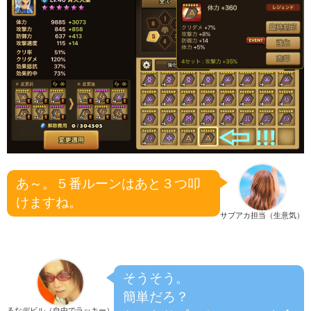
あ～。５番ルーンはあと３つ叩
けますね。
サブアカ担当（生意気）
そうそう。
簡単だろ？
るなデビル（自由でラッキー）