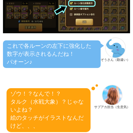
これで各ルーンの左下に強化した
数字が表示されるんだね！
ぞうさん（勘違い）
パオーン♪
ゾウ！？なんで！？
タルク（水戦大象）？じゃな
サブアカ担当（生意気）
いよね？
絵のタッチがイラストなんだ
けど、、、