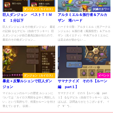
ダンジョン（カイロス）
試練のタワー
巨人ダンジョン ベストＴＩＭ
アルタミエル＆孫行者＆アルカ
Ｅ １分以下
ザン 塔ハード
巨人ダンジョン＆その他ダンジョン 最近
ハード９０階：アルタミエル（光アークエ
の記録 るなデビル（自由でラッキー） 巨
ンジェル）＆孫行者（風孫悟空）＆アルカ
人ダンジョンが自己最高記録が出たので、
ザン（光イエティ） 中央アルタミエルに
最近のその他ダンジョン...
は足止めが効かない ...
ダンジョン（カイロス）
イベント
暴走＋反撃ルシェンで巨人ダン
サマナクイズ その５【ルーン
ジョン
編 part１】
マイルシェンのルーンの歴史 ルシェンに
サマナクイズ その５【ルーン編 part
ついては「カイロス周回をはやく周回した
１】 るなデビル（自由でラッキー） ばん
い」という気持ちで、何度かルーンを付け
ばんば。 訪問ありがとうございます。 ヾ
替えています。 以前...
(*´∀｀*)...