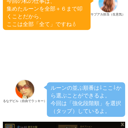
今回の私の仕事は、
集めたルーンを全部＋６まで叩
サブアカ担当（生意気）
くことだから、
ここは全部「全て」ですね💧
ルーンの並ぶ順番は⇩ここ⇩か
ら選ぶことができるよ。
るなデビル（自由でラッキー）
今回は「強化段階順」を選択
（タップ）しているよ。