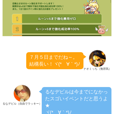
７月５日までだね～。
結構長い！ヾ(*´∀｀*)ﾉ
ナオミっち（無邪気）
るなデビルは
今までになかっ
たスゴいイベントだと思うよ
るなデビル（自由でラッキー）
★
ヾ(*´∀｀*)ﾉ