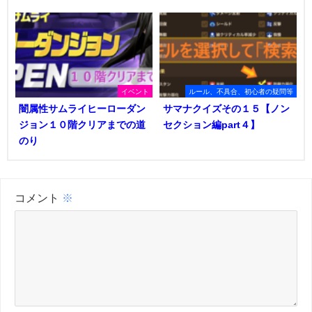
イベント
ルール、不具合、初心者の疑問等
闇属性サムライヒーローダン
サマナクイズその１５【ノン
ジョン１０階クリアまでの道
セクション編part４】
のり
コメント
※