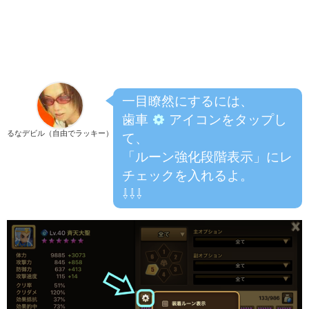
一目瞭然にするには、
歯車
アイコンをタップし
るなデビル（自由でラッキー）
て、
「ルーン強化段階表示」にレ
チェックを入れるよ。
⇩⇩⇩