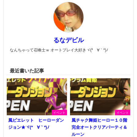
るなデビル
なんちゃって召喚士ｗ オートプレイ大好きヾ(*´∀｀*)ﾉ
最近書いた記事
イベント
イベント
風ピエレット ヒーローダン
風チャク舞姫ヒーロー１０階
ジョン★ヾ(*´∀｀*)ﾉ
完全オートクリアパーティ＆
ルーン