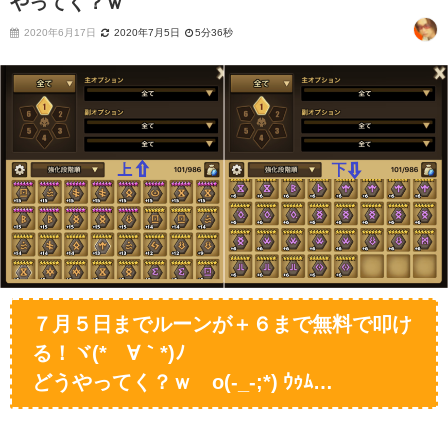
やってく？ｗ
2020年6月17日
2020年7月5日
5分36秒
７月５日までルーンが＋６まで無料で叩け
る！ヾ(*´∀｀*)ﾉ
どうやってく？ｗ
o(-_-;*) ｳｩﾑ…