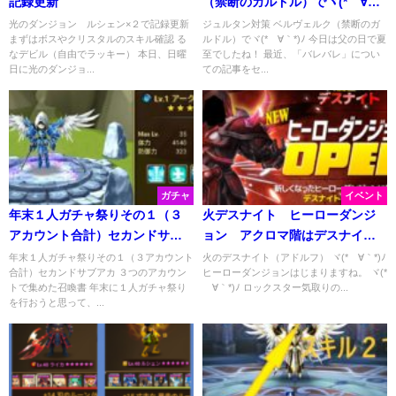
記録更新
（禁断のガルドル）でヾ(*´∀｀
*)
光のダンジョン ルシェン×２で記録更新
ジュルタン対策 ベルヴェルク（禁断のガ
まずはボスやクリスタルのスキル確認 る
ルドル）でヾ(*´∀｀*)ﾉ 今日は父の日で夏
なデビル（自由でラッキー） 本日、日曜
至でしたね！ 最近、「バレバレ」につい
日に光のダンジョ...
ての記事をセ...
ガチャ
イベント
年末１人ガチャ祭りその１（３
火デスナイト ヒーローダンジ
アカウント合計）セカンドサブ
ョン アクロマ階はデスナイ
アカ
ト？
年末１人ガチャ祭りその１（３アカウント
火のデスナイト（アドルフ） ヾ(*´∀｀*)ﾉ
合計）セカンドサブアカ ３つのアカウン
ヒーローダンジョンはじまりますね。 ヾ(*
トで集めた召喚書 年末に１人ガチャ祭り
´∀｀*)ﾉ ロックスター気取りの...
を行おうと思って、...