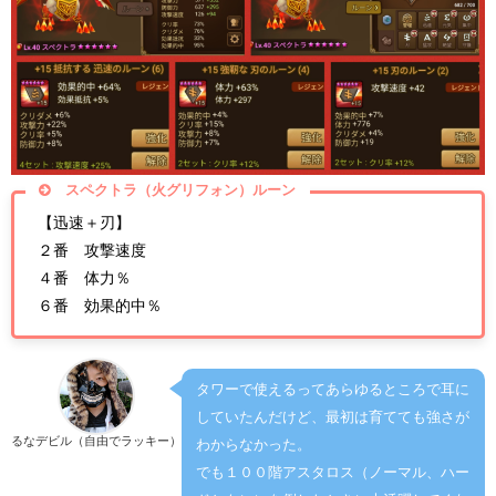
スペクトラ（火グリフォン）ルーン
【迅速＋刃】
２番 攻撃速度
４番 体力％
６番 効果的中％
タワーで使えるってあらゆるところで耳に
していたんだけど、最初は育てても強さが
るなデビル（自由でラッキー）
わからなかった。
でも１００階アスタロス（ノーマル、ハー