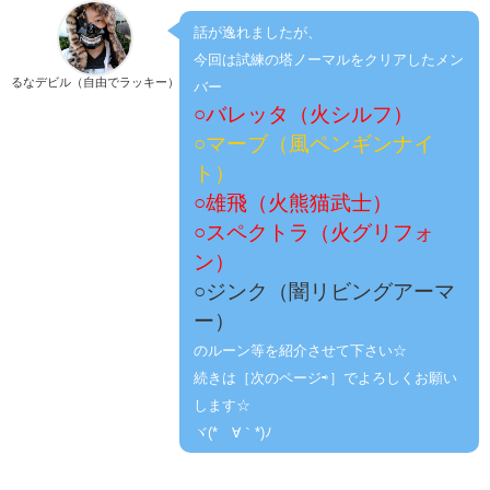
話が逸れましたが、
今回は試練の塔ノーマルをクリアしたメン
るなデビル（自由でラッキー）
バー
○バレッタ（火シルフ）
○マーブ（風ペンギンナイ
ト）
○雄飛（火熊猫武士）
○スペクトラ（火グリフォ
ン）
○ジンク（闇リビングアーマ
ー）
のルーン等を紹介させて下さい☆
続きは［次のページ⇨］でよろしくお願い
します☆
ヾ(*´∀｀*)ﾉ