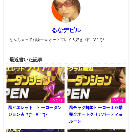
るなデビル
なんちゃって召喚士ｗ オートプレイ大好きヾ(*´∀｀*)ﾉ
最近書いた記事
イベント
イベント
風ピエレット ヒーローダン
風チャク舞姫ヒーロー１０階
ジョン★ヾ(*´∀｀*)ﾉ
完全オートクリアパーティ＆
ルーン