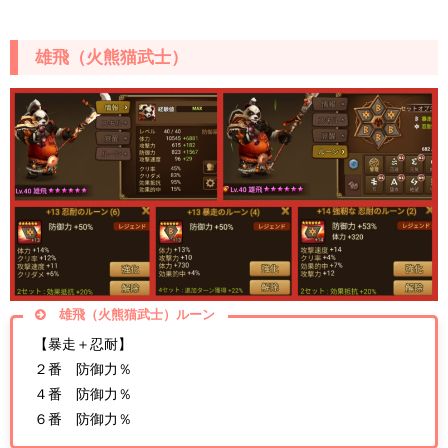
雄飛（火熊猫武士）
雄飛（火熊猫武士）ルーン
【暴走＋忍耐】
２番 防御力％
４番 防御力％
６番 防御力％