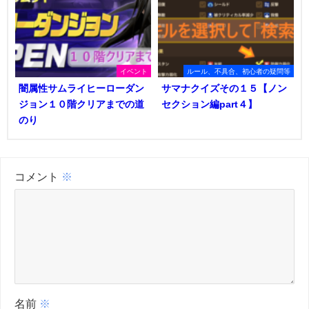
イベント
ルール、不具合、初心者の疑問等
闇属性サムライヒーローダン
サマナクイズその１５【ノン
ジョン１０階クリアまでの道
セクション編part４】
のり
コメント
※
名前
※