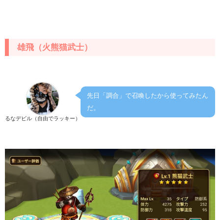
雄飛（火熊猫武士）
先日「調合」で召喚したから使ってみたん
だ。
るなデビル（自由でラッキー）