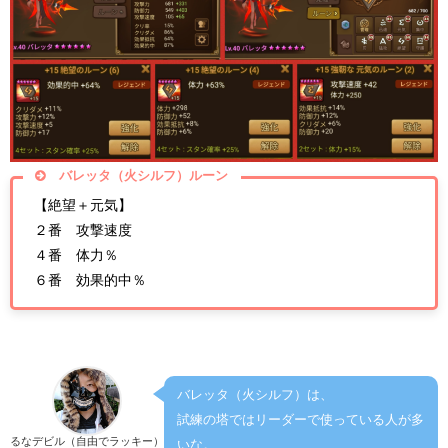
バレッタ（火シルフ）ルーン
【絶望＋元気】
２番 攻撃速度
４番 体力％
６番 効果的中％
バレッタ（火シルフ）は、
試練の塔ではリーダーで使っている人が多
るなデビル（自由でラッキー）
いな。