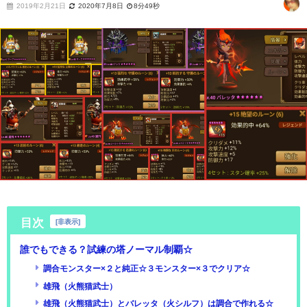
2019年2月21日
2020年7月8日
8分49秒
目次
[
非表示
]
誰でもできる？試練の塔ノーマル制覇☆
調合モンスター×２と純正☆３モンスター×３でクリア☆
雄飛（火熊猫武士）
雄飛（火熊猫武士）とバレッタ（火シルフ）は調合で作れる☆