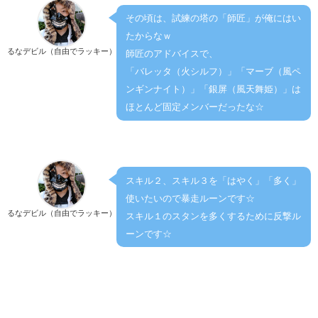
その頃は、試練の塔の「師匠」が俺にはい
たからなｗ
るなデビル（自由でラッキー）
師匠のアドバイスで、
「バレッタ（火シルフ）」「マーブ（風ペ
ンギンナイト）」「銀屏（風天舞姫）」は
ほとんど固定メンバーだったな☆
スキル２、スキル３を「はやく」「多く」
使いたいので暴走ルーンです☆
るなデビル（自由でラッキー）
スキル１のスタンを多くするために反撃ル
ーンです☆