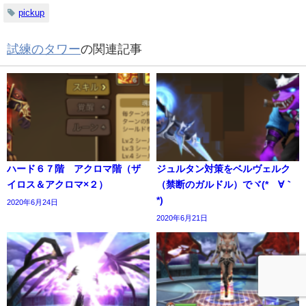
pickup
試練のタワー
の関連記事
ハード６７階 アクロマ階（ザ
ジュルタン対策をベルヴェルク
イロス＆アクロマ×２）
（禁断のガルドル）でヾ(*´∀｀
*)
2020年6月24日
2020年6月21日