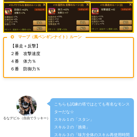
マーブ（風ペンギンナイト）ルーン
【暴走＋反撃】
２番 攻撃速度
４番 体力％
６番 防御力％
こちらも試練の塔ではとても有名なモンス
ターだな☆
るなデビル（自由でラッキー）
スキル１の「スタン」
スキル２の「挑発」
スキル３の「味方全体のスキル再使用時間