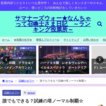
投票内容リクエストいつも受付中！ みんなで楽しくモンスターやスキル、
ルーン、使いどころの比較検討をしていきたい☆
サマナーズウォー★なんちゃ
って召喚士さま日記 ～ラン
キング投票所～
ホーム
★投票の仕方★
管理人プロフィール
サイトマップ
お問い合わせ
免
試練のタワー
モンスター
ハード９９階 レオ＆ヴェルデハ
エルガー（闇ヴァンパイアロー
イル＆スペクトラ オートクリア
ド）ルーン
2019年4月12日
2019年6月10日
ホーム
試練のタワー
誰でもできる？試練の塔ノーマル制覇☆
試練のタワー
pickup
誰でもできる？試練の塔ノーマル制覇☆