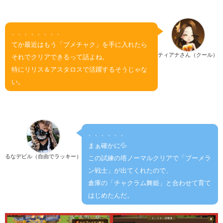
、、、、、、、、
てか最近はもう「ブメチャク」を手に入れたら
ティアナさん（クール）
それでクリアできるって話よね。
特にリリス＆アスタロスで活躍するそうじゃな
い。
、、、、、、
まぁ確かに💦
るなデビル（自由でラッキー）
この試練の塔ノーマルクリアで「ブーメラ
ン戦士」が出てくれたので、
倉庫の「チャクラム舞姫」と合わせて育て
はじめたんだ。