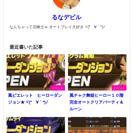
るなデビル
なんちゃって召喚士ｗ オートプレイ大好きヾ(*´∀｀*)ﾉ
最近書いた記事
イベント
イベント
風ピエレット ヒーローダン
風チャク舞姫ヒーロー１０階
ジョン★ヾ(*´∀｀*)ﾉ
完全オートクリアパーティ＆
ルーン