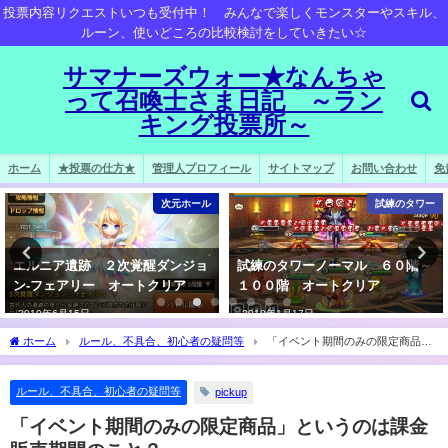
投票内容リクエストいつも受付中！ みんなで楽しくモンスターやスキル、
ルーン、使いどころの比較検討をしていきたい☆
サマナーズウォー★なんちゃ
って召喚士さま日記 ～ラン
キング投票所～
ホーム
★投票の仕方★
管理人プロフィール
サイトマップ
お問い合わせ
免
次元ホール
試練のタワー
エルニア遺跡 ２次覚醒ダンジョ
試練のタワーノーマル ６０階～
ン-フェアリー オートクリア
１００階 オートクリア
2019年6月15日
2018年1月17日
ホーム
ルール、不具合、初心者の疑問等
「イベント期間のみの限定商品」
というのは課金販売期間のこと？
ルール、不具合、初心者の疑問等
pickup
「イベント期間のみの限定商品」というのは課金