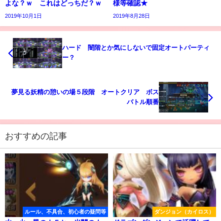
よな？ｗ これはどっちだ？ｗ
様等確認★
2019年10月1日
2019年8月28日
ハード 闇階とか気にしないで固定オートパーティ
ー？
夢見る妖精の憩いの場５段階 オートクリア ボス
バトル順番
おすすめの記事
ルール、不具合、初心者の疑問等
ダンジョン（カイロス）