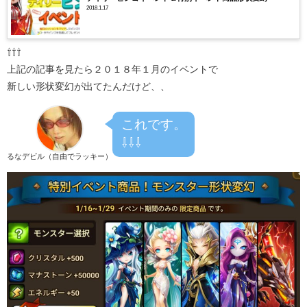
2018.1.17
⇧⇧⇧
上記の記事を見たら２０１８年１月のイベントで
新しい形状変幻が出てたんだけど、、
これです。
⇩⇩⇩
るなデビル（自由でラッキー）