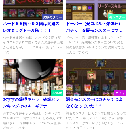
試練のタワー
モンスター
ハード６８階～９３階は問題の
ドーバー（光コボルト爆弾狂）
レオ＆ラグドール階！！！
バチり 光闇モンスターについ
て
ハード６８階～ 前回、ハード６７階（ザ
ドーバー（光 爆弾狂）出ました ヾ(*
イロス＆アクロマ階）でクムヌ選手を出場
´∀｀*)ﾉ 光闇モンスターについて 光と
させましたが、、、 ７０階～ あれ？ ハー
闇の召喚書のバチりについて 光闇ってほ
ドの...
とんどバチらな...
投票所
ガチャ
おすすめ爆弾キャラ 確認とラ
調合モンスターはガチャでは出
ンキングその４ ギアナ
なくなっていた！？
おすすめ爆弾キャラ 確認とランキングそ
調合モンスターはガチャでは出なくなって
の４ ギアナ（闇オラクル） しゃみえ（世
いた！？ 去年（２０１７年）から、調合
話好き） 「爆弾キャラ」についての記事
モンスターはガチャでは出なくなってい
が続いています。 ...
た！？ 今日チャット...