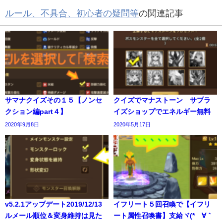
ルール、不具合、初心者の疑問等
の関連記事
サマナクイズその１５【ノンセ
クイズでマナストーン サプラ
クション編part４】
イズショップでエネルギー無料
2020年9月8日
2020年5月17日
v5.2.1アップデート2019/12/13
イフリート５回召喚で【イフリ
ルメール順位＆変身維持は見た
ート属性召喚書】支給ヾ(*´∀｀