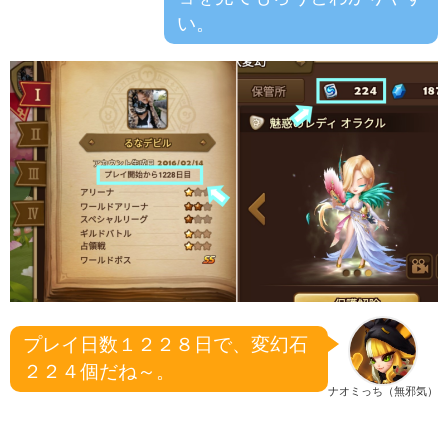
い。
プレイ日数１２２８日で、変幻石
２２４個だね～。
ナオミっち（無邪気）