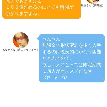
入手できますけど、
銀屏さん（情熱的）
１００個ためるのにとても時間が
かかりますよね。
うんうん。
無課金で形状変幻を多く入手
るなデビル（自由でラッキー）
するのは現実的にかなり困難
だと思うので、
欲しい人にとっては限定期間
に購入がオススメだな★
ヾ(*´∀｀*)ﾉ