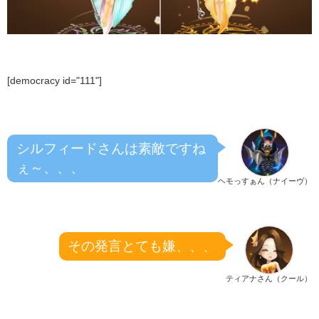
[democracy id="111"]
シルフィードさんは素敵ですね
ぇ～、、、
ヘモっすぁん（ナイーヴ）
その発言とても嫌、、、
ティアナさん（クール）