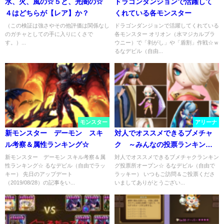
水、火、風の☆５と、光闇の☆
ドラゴンダンジョンで活躍して
４はどちらが【レア】か？
くれている各モンスター
（この検証は強さやその他評価は関係なし
ドラゴンダンジョンで活躍してくれている
のガチャとしての手に入りにくさで
各モンスター オリオン（水マジカルブラ
す。）...
ウニー）で「剥がし」や「盾割」作戦☆ｗ
るなデビル（自由...
モンスター
アリーナ
新モンスター デーモン スキ
対人でオススメできるブメチャ
ル考察＆属性ランキング☆
ク ～みんなの投票ランキング
～
新モンスター デーモン スキル考察＆属
対人でオススメできるブメチャクランキン
性ランキング☆ るなデビル（自由でラッ
グ投票所オープン☆ るなデビル（自由で
キー） 先日のアップデート
ラッキー） いつもご訪問＆ご投票くださ
（2019/08/28）の記事をい...
いましてありがとうござい...