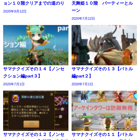
ョン１０階クリアまでの道のり
天舞姫１０階 パーティーとル
ーン
2020年9月12日
2020年7月12日
サマナクイズその１４【ノンセ
サマナクイズその１３【バトル
クション編part３】
編part２】
2020年7月1日
2020年7月1日
サマナクイズその１２【ノンセ
サマナクイズその１１【バトル