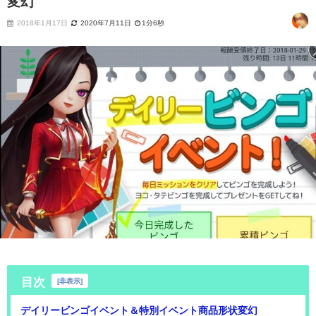
変幻
2018年1月17日
2020年7月11日
1分6秒
目次
[
非表示
]
デイリービンゴイベント＆特別イベント商品形状変幻