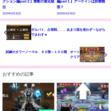
クション編part２】禁断の進化秘
編part１】アーケインは防御無
伝
視？
2020年6月30日
2020年6月30日
ギルバト、占領戦、、、あまり頭を使わず～ながら
でまわすｗ
試練のタワーノーマル ６０階～１００階 オート
クリア
おすすめの記事