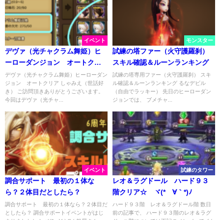
イベント
モンスター
デヴァ（光チャクラム舞姫）ヒ
試練の塔ファー（火守護羅刹）
ーローダンジョン オートクリ
スキル確認＆ルーンランキング
ア
デヴァ（光チャクラム舞姫）ヒーローダン
試練の塔専用ファー（火守護羅刹） スキ
ジョン オートクリア しゃみえ（世話好
ル確認＆ルーンランキング るなデビル
き） ご訪問頂きありがとうございます。
（自由でラッキー） 先日のヒーローダン
今回はデヴァ（光チャ...
ジョンでは、 ブメチャ...
イベント
試練のタワー
調合サポート 最初の１体な
レオ＆ラグドール ハード９３
ら？２体目だとしたら？
階クリア☆ ヾ(*´∀｀*)ﾉ
調合サポート 最初の１体なら？２体目だ
ハード９３階 レオ＆ラグドール階 数日
としたら？ 調合サポートイベントがはじ
前の記事で、 ハード９３階のレオ＆ラグ