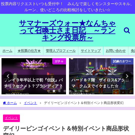
投票内容リクエストいつも受付中！ みんなで楽しくモンスターやスキル、
ルーン、使いどころの比較検討をしていきたい☆
サマナーズウォー★なんちゃ
って召喚士さま日記 ～ラン
キング投票所～
ホーム
★投票の仕方★
管理人プロフィール
サイトマップ
お問い合わせ
免
ガチャ
試練のタワー
プレイ３年半以上で初『伝説』バ
ハード８７階 ザイロス&アクロ
チり？セクメト？ブランディア？
マ クムヌでイケました☆
2019年10月12日
2018年2月26日
ホーム
イベント
デイリービンゴイベント＆特別イベント商品形状変幻
イベント
デイリービンゴイベント＆特別イベント商品形状