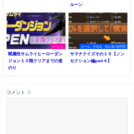
ルーン
イベント
ルール、不具合、初心者の疑問等
闇属性サムライヒーローダン
サマナクイズその１５【ノン
ジョン１０階クリアまでの道
セクション編part４】
のり
コメント
※