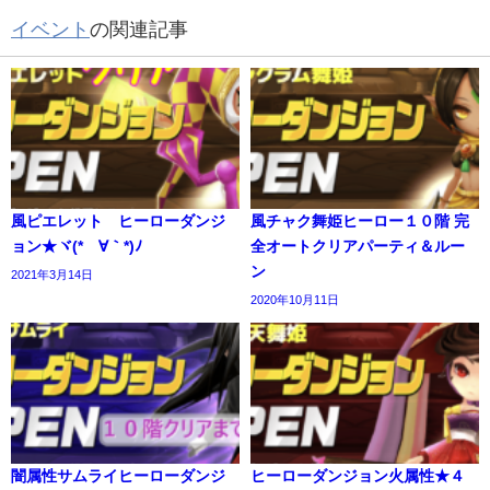
イベント
の関連記事
風ピエレット ヒーローダンジ
風チャク舞姫ヒーロー１０階 完
ョン★ヾ(*´∀｀*)ﾉ
全オートクリアパーティ＆ルー
ン
2021年3月14日
2020年10月11日
闇属性サムライヒーローダンジ
ヒーローダンジョン火属性★４