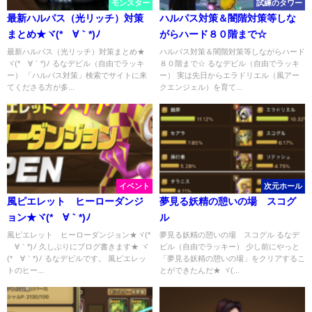
モンスター
試練のタワー
最新ハルパス（光リッチ）対策
ハルパス対策＆闇階対策等しな
まとめ★ヾ(*´∀｀*)ﾉ
がらハード８０階まで☆
最新ハルパス（光リッチ）対策まとめ★
ハルパス対策＆闇階対策等しながらハード
ヾ(*´∀｀*)ﾉ るなデビル（自由でラッキ
８０階まで☆ るなデビル（自由でラッキ
ー） 「ハルパス対策」検索でサイトに来
ー） 実は先日からエラドリエル（風アー
てくださる方が多...
クエンジェル）を育て...
イベント
次元ホール
風ピエレット ヒーローダンジ
夢見る妖精の憩いの場 スコグ
ョン★ヾ(*´∀｀*)ﾉ
ル
風ピエレット ヒーローダンジョン★ヾ(*
夢見る妖精の憩いの場 スコグル るなデ
´∀｀*)ﾉ 久しぶりにブログ書きます★ ヾ
ビル（自由でラッキー） 少し前にやっと
(*´∀｀*)ﾉ るなデビルです。 風ピエレッ
「夢見る妖精の憩いの場」をクリアするこ
トのヒー...
とができたんだ★ ヾ(...