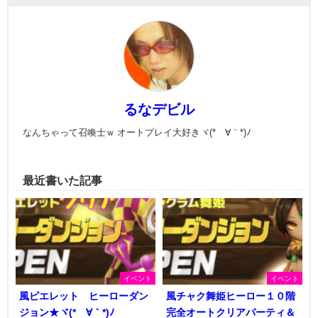
るなデビル
なんちゃって召喚士ｗ オートプレイ大好きヾ(*´∀｀*)ﾉ
最近書いた記事
イベント
イベント
風ピエレット ヒーローダン
風チャク舞姫ヒーロー１０階
ジョン★ヾ(*´∀｀*)ﾉ
完全オートクリアパーティ＆