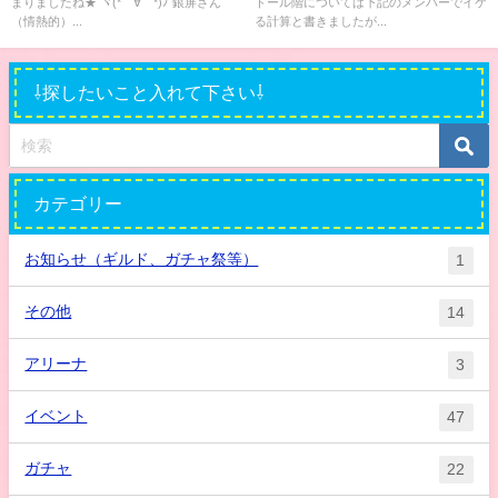
まりましたね★ ヾ(*´∀｀*)ﾉ 銀屏さん
ドール階については下記のメンバーでイケ
（情熱的）...
る計算と書きましたが...
⇩探したいこと入れて下さい⇩
カテゴリー
お知らせ（ギルド、ガチャ祭等）
1
その他
14
アリーナ
3
イベント
47
ガチャ
22