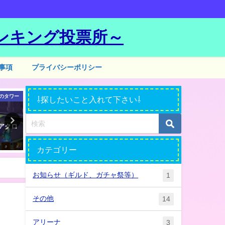
ンキング投票所～
事項
プライバシーポリシー
のタワー
試練のタワー
ダンジョン（カ
⇩探したいこと入れて下さい⇩
アクロ
誰でもできる？試練の塔ノーマ
至難！ドラゴン狩り 風属
☆
ル制覇☆
すすめモンスターは？
カテゴリー
2019年2月21日
2019年7月23日
お知らせ（ギルド、ガチャ祭等）
1
その他
14
アリーナ
3