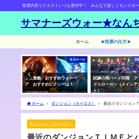
投票内容リクエストいつも受付中！ みんなで楽しくモンスタ
サマナーズウォー★なん
ホーム
★投票の仕方★
試練のタワー
次元ホール
試
０階（ア
２次覚醒 おすすめウォーベ
試練の塔ハード80階 ク
ーでクリ
ア おすすめピクシーは？
ドゥローガン（メインア
ト）
2019年6月17日
2018年1月23日
ホーム
ダンジョン（カイロス）
最近のダンジョン
ダンジョン（カイロス）
最近のダンジョンＴＩＭＥと