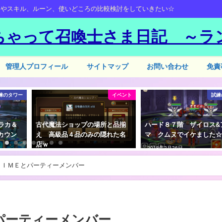
ーやスキル、ルーン、使いどころの比較検討をしていきたい☆
ちゃって召喚士さま日記 ～ラ
管理人プロフィール
サイトマップ
お問い合わせ
免責
練のタワー
イベント
試練
ラカ＆
古代魔法ショップの場所と品揃
ハード８７階 ザイロス&
カウン
え 高級品４品のみの隠れた名
マ クムヌでイケました
店ｗ
2018年2月26日
2018年5月19日
ＴＩＭＥとパーティーメンバー
パーティーメンバー