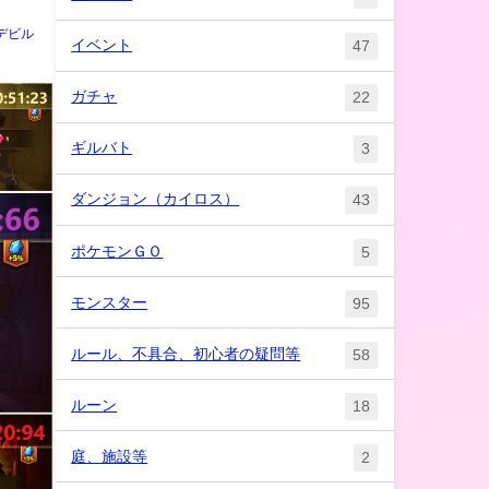
デビル
イベント
47
ガチャ
22
ギルバト
3
ダンジョン（カイロス）
43
ポケモンＧＯ
5
モンスター
95
ルール、不具合、初心者の疑問等
58
ルーン
18
庭、施設等
2