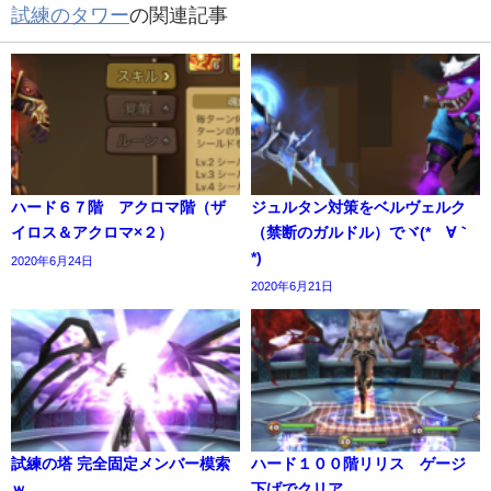
試練のタワー
の関連記事
ハード６７階 アクロマ階（ザ
ジュルタン対策をベルヴェルク
イロス＆アクロマ×２）
（禁断のガルドル）でヾ(*´∀｀
*)
2020年6月24日
2020年6月21日
試練の塔 完全固定メンバー模索
ハード１００階リリス ゲージ
ｗ
下げでクリア