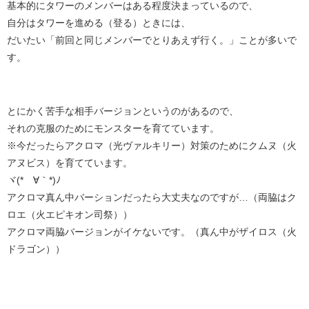
基本的にタワーのメンバーはある程度決まっているので、
自分はタワーを進める（登る）ときには、
だいたい「前回と同じメンバーでとりあえず行く。」ことが多いで
す。
とにかく苦手な相手バージョンというのがあるので、
それの克服のためにモンスターを育てています。
※今だったらアクロマ（光ヴァルキリー）対策のためにクムヌ（火
アヌビス）を育てています。
ヾ(*´∀｀*)ﾉ
アクロマ真ん中バーションだったら大丈夫なのですが…（両脇はク
ロエ（火エピキオン司祭））
アクロマ両脇バージョンがイケないです。（真ん中がザイロス（火
ドラゴン））