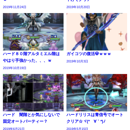
2019年11月24日
2019年10月20日
ハード８０階アルタミエル階は
ガイコツの復活💀ｗｗｗ
やはり手強かった、、、ｗ
2019年10月3日
2019年10月19日
ハード 闇階とか気にしないで
ハードリリスは青信号でオート
固定オートパーティー？
クリア☆ヾ(*´∀｀*)ﾉ
2019年6月21日
2019年5月15日