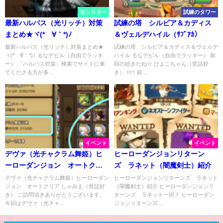
モンスター
試練のタワー
最新ハルパス（光リッチ）対策
試練の塔 シルビア＆カディス
まとめ★ヾ(*´∀｀*)ﾉ
＆ヴェルデハイル（ｻﾌﾞｱｶ）
最新ハルパス（光リッチ）対策まとめ★
試練の塔 シルビア＆カディス＆ヴェルデ
ヾ(*´∀｀*)ﾉ るなデビル（自由でラッキ
ハイル るなデビル（自由でラッキー） 前
ー） 「ハルパス対策」検索でサイトに来
回の続きだね☆ ひよこちゃん（世話好
てくださる方が多...
き） ⇧⇧⇧ 前...
イベント
イベント
デヴァ（光チャクラム舞姫）ヒ
ヒーローダンジョンリターン
ーローダンジョン オートクリ
ズ ラネット（闇魔剣士）紹介
ア
デヴァ（光チャクラム舞姫）ヒーローダン
ヒーローダンジョンリターンズ ラネット
ジョン オートクリア しゃみえ（世話好
（闇魔剣士）紹介 ヒーローダンジョンリ
き） ご訪問頂きありがとうございます。
ターンズ ラネット一択？ ヒーローダン
今回はデヴァ（光チャ...
ジョンリターンズ ...