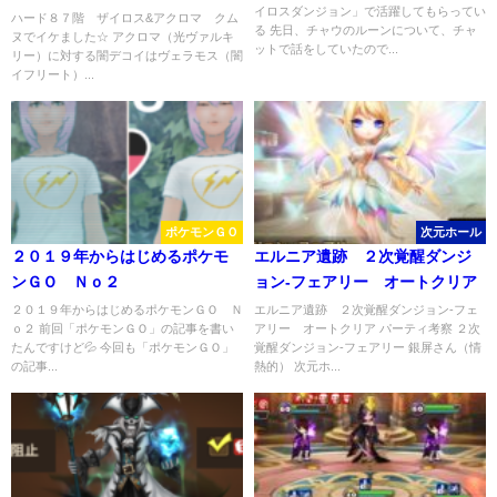
イロスダンジョン」で活躍してもらってい
ハード８７階 ザイロス&アクロマ クム
る 先日、チャウのルーンについて、チャ
ヌでイケました☆ アクロマ（光ヴァルキ
ットで話をしていたので...
リー）に対する闇デコイはヴェラモス（闇
イフリート）...
ポケモンＧＯ
次元ホール
２０１９年からはじめるポケモ
エルニア遺跡 ２次覚醒ダンジ
ンＧＯ Ｎｏ２
ョン-フェアリー オートクリア
２０１９年からはじめるポケモンＧＯ Ｎ
エルニア遺跡 ２次覚醒ダンジョン-フェ
ｏ２ 前回「ポケモンＧＯ」の記事を書い
アリー オートクリア パーティ考察 ２次
たんですけど💦 今回も「ポケモンＧＯ」
覚醒ダンジョン-フェアリー 銀屏さん（情
の記事...
熱的） 次元ホ...