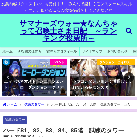
投票内容リクエストいつも受付中！ みんなで楽しくモンスターやスキル、
ルーン、使いどころの比較検討をしていきたい☆
サマナーズウォー★なんちゃ
って召喚士さま日記 ～ラン
キング投票所～
ホーム
★投票の仕方★
管理人プロフィール
サイトマップ
お問い合わせ
免
イベント
ダンジョン（カイロス）
エマ（水ネオストーンエージェン
ドラゴンダンジョンで活躍してく
ト）ヒーローダンジョン クリア
れている各モンスター
2019年8月9日
2019年3月5日
ホーム
試練のタワー
ハード81、82、83、84、85階 試練のタワー 巨人高
速予告ｗ
試練のタワー
ハード81、82、83、84、85階 試練のタワー