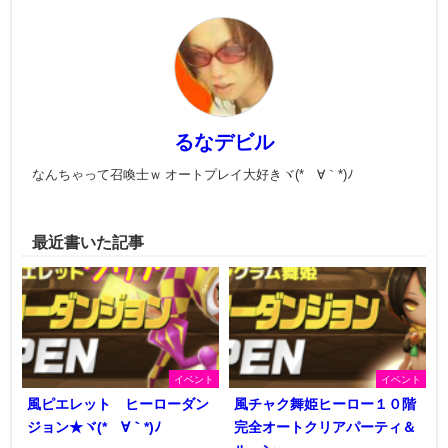
るなデビル
なんちゃって召喚士ｗ オートプレイ大好きヾ(*´∀｀*)ﾉ
最近書いた記事
イベント
イベント
風ピエレット ヒーローダン
風チャク舞姫ヒーロー１０階
ジョン★ヾ(*´∀｀*)ﾉ
完全オートクリアパーティ＆