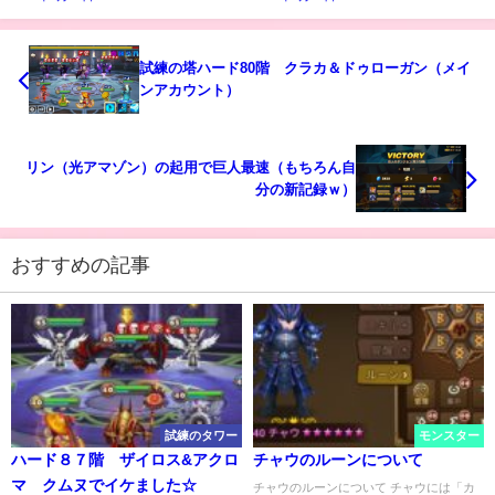
試練の塔ハード80階 クラカ＆ドゥローガン（メイ
ンアカウント）
リン（光アマゾン）の起用で巨人最速（もちろん自
分の新記録ｗ）
おすすめの記事
試練のタワー
モンスター
ハード８７階 ザイロス&アクロ
チャウのルーンについて
マ クムヌでイケました☆
チャウのルーンについて チャウには「カ