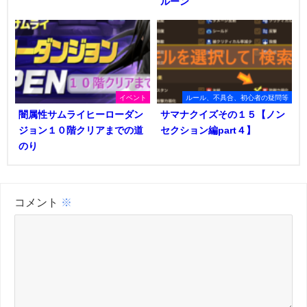
ルーン
イベント
ルール、不具合、初心者の疑問等
闇属性サムライヒーローダン
サマナクイズその１５【ノン
ジョン１０階クリアまでの道
セクション編part４】
のり
コメント
※