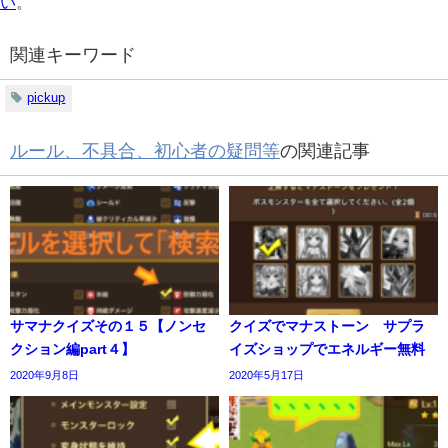
い
。
関連キーワード
pickup
ルール、不具合、初心者の疑問等
の関連記事
サマナクイズその１５【ノンセ
クイズでマナストーン サプラ
クション編part４】
イズショップでエネルギー無料
2020年9月8日
2020年5月17日