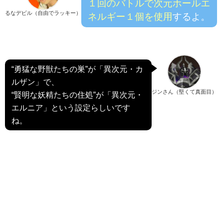
１回のバトルで次元ホールエ
るなデビル（自由でラッキー）
ネルギー１個を使用
するよ。
“勇猛な野獣たちの巣”が「異次元・カ
ルザン」で、
ジンさん（堅くて真面目）
“賢明な妖精たちの住処”が「異次元・
エルニア」という設定らしいです
ね。