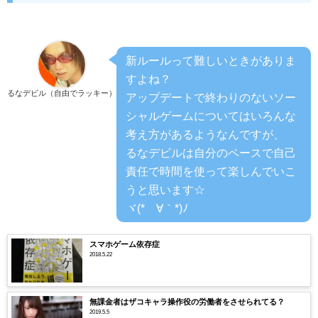
新ルールって難しいときがありま
すよね？
るなデビル（自由でラッキー）
アップデートで終わりのないソー
シャルゲームについてはいろんな
考え方があるようなんですが、
るなデビルは自分のペースで自己
責任で時間を使って楽しんでいこ
うと思います☆
ヾ(*´∀｀*)ﾉ
スマホゲーム依存症
2018.5.22
無課金者はザコキャラ操作役の労働者をさせられてる？
2019.5.5