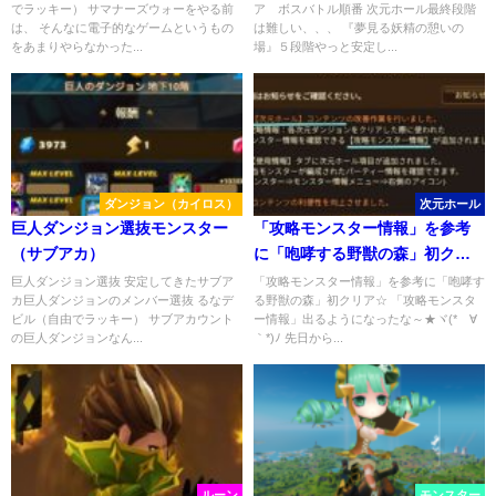
でラッキー） サマナーズウォーをやる前
ア ボスバトル順番 次元ホール最終段階
は、 そんなに電子的なゲームというもの
は難しい、、、 『夢見る妖精の憩いの
をあまりやらなかった...
場』５段階やっと安定し...
ダンジョン（カイロス）
次元ホール
巨人ダンジョン選抜モンスター
「攻略モンスター情報」を参考
（サブアカ）
に「咆哮する野獣の森」初クリ
ア☆
巨人ダンジョン選抜 安定してきたサブア
「攻略モンスター情報」を参考に「咆哮す
カ巨人ダンジョンのメンバー選抜 るなデ
る野獣の森」初クリア☆ 「攻略モンスタ
ビル（自由でラッキー） サブアカウント
ー情報」出るようになったな～★ヾ(*´∀
の巨人ダンジョンなん...
｀*)ﾉ 先日から...
ルーン
モンスター