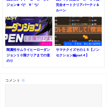
ジョン★ヾ(*´∀｀*)ﾉ
完全オートクリアパーティ＆
ルーン
イベント
ルール、不具合、初心者の疑問等
闇属性サムライヒーローダン
サマナクイズその１５【ノン
ジョン１０階クリアまでの道
セクション編part４】
のり
コメント
※