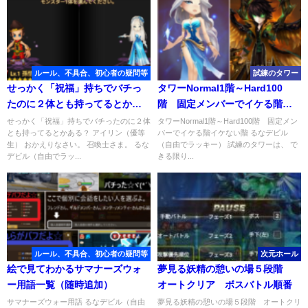
ルール、不具合、初心者の疑問等
試練のタワー
せっかく「祝福」持ちでバチっ
タワーNormal1階～Hard100
たのに２体とも持ってるとかあ
階 固定メンバーでイケる階イ
る？
ケない階
せっかく「祝福」持ちでバチったのに２体
タワーNormal1階～Hard100階 固定メン
とも持ってるとかある？ アイリン（優等
バーでイケる階イケない階 るなデビル
生） おかえりなさい。 召喚士さま。 るな
（自由でラッキー） 試練のタワーは、 で
デビル（自由でラッ...
きる限り...
ルール、不具合、初心者の疑問等
次元ホール
絵で見てわかるサマナーズウォ
夢見る妖精の憩いの場５段階
ー用語一覧（随時追加）
オートクリア ボスバトル順番
サマナーズウォー用語 るなデビル（自由
夢見る妖精の憩いの場５段階 オートクリ