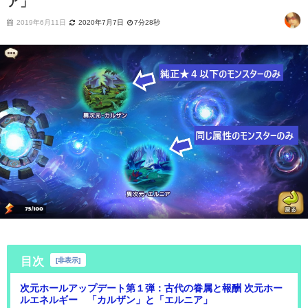
ア」
2019年6月11日
2020年7月7日
7分28秒
目次
[
非表示
]
次元ホールアップデート第１弾：古代の眷属と報酬 次元ホー
ルエネルギー 「カルザン」と「エルニア」