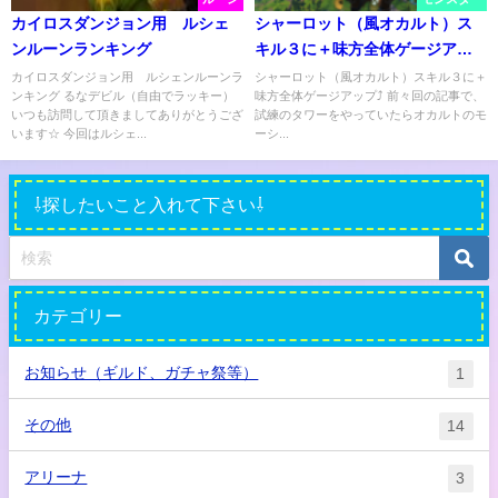
カイロスダンジョン用 ルシェ
シャーロット（風オカルト）ス
ンルーンランキング
キル３に＋味方全体ゲージアッ
プ⤴
カイロスダンジョン用 ルシェンルーンラ
シャーロット（風オカルト）スキル３に＋
ンキング るなデビル（自由でラッキー）
味方全体ゲージアップ⤴ 前々回の記事で、
いつも訪問して頂きましてありがとうござ
試練のタワーをやっていたらオカルトのモ
います☆ 今回はルシェ...
ーシ...
⇩探したいこと入れて下さい⇩
カテゴリー
お知らせ（ギルド、ガチャ祭等）
1
その他
14
アリーナ
3