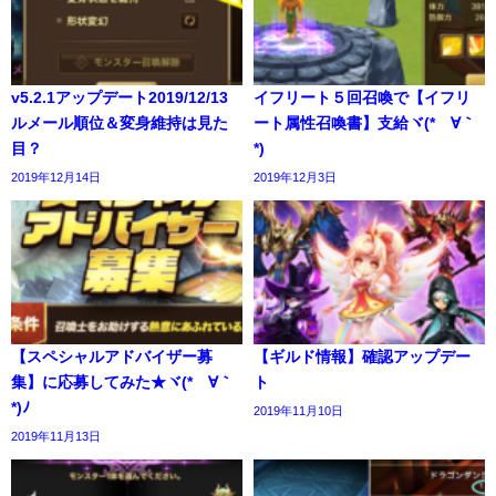
v5.2.1アップデート2019/12/13
イフリート５回召喚で【イフリ
ルメール順位＆変身維持は見た
ート属性召喚書】支給ヾ(*´∀｀
目？
*)
2019年12月14日
2019年12月3日
【スペシャルアドバイザー募
【ギルド情報】確認アップデー
集】に応募してみた★ヾ(*´∀｀
ト
*)ﾉ
2019年11月10日
2019年11月13日