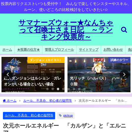
投票内容リクエストいつも受付中！ みんなで楽しくモンスターやスキル、
ルーン、使いどころの比較検討をしていきたい☆
サマナーズウォー★なんちゃ
って召喚士さま日記 ～ラン
キング投票所～
ホーム
★投票の仕方★
管理人プロフィール
サイトマップ
お問い合わせ
免
ダンジョン（カイロス）
試練のタワー
巨人ダンジョンはルシェン ガレ
光リッチ（ハルパス） ハード５
オンがいる場合といない場合
０階
2018年5月2日
2018年3月22日
ホーム
ルール、不具合、初心者の疑問等
次元ホールエネルギー 「カルザ
ン」と「エルニア」
ルール、不具合、初心者の疑問等
pickup
次元ホールエネルギー 「カルザン」と「エルニ