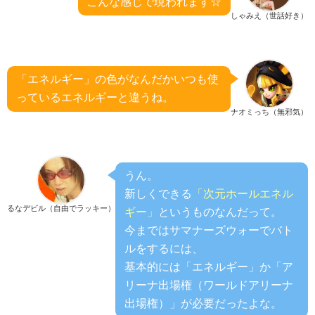
こんな感じで現われます☆
しゃみえ（世話好き）
「エネルギー」の色がなんだかいつも使
っているエネルギーと違うね。
ナオミっち（無邪気）
うん。
新しくできる
「次元ホールエネル
るなデビル（自由でラッキー）
ギー」
というものなんだって。
今まではサマナーズウォーでバト
ルをするには、
基本的には「エネルギー」か「ア
リーナ出場権（ワールドアリーナ
出場権）」が必要だったよな。