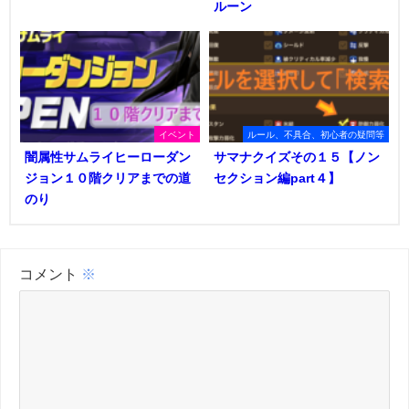
ルーン
イベント
ルール、不具合、初心者の疑問等
闇属性サムライヒーローダン
サマナクイズその１５【ノン
ジョン１０階クリアまでの道
セクション編part４】
のり
コメント
※