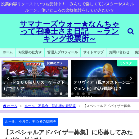
投票内容リクエストいつも受付中！ みんなで楽しくモンスターやスキル、
ルーン、使いどころの比較検討をしていきたい☆
サマナーズウォー★なんちゃ
って召喚士さま日記 ～ラン
キング投票所～
ホーム
★投票の仕方★
管理人プロフィール
サイトマップ
お問い合わせ
免
試練のタワー
モンスター
ハード１００階リリス ゲージ下
オリヴィア（風ネオストーンエー
げでクリア
ジェント）の活躍場所は？
2019年10月20日
2019年5月1日
ホーム
ルール、不具合、初心者の疑問等
【スペシャルアドバイザー募集】
に応募してみた★ヾ(*´∀｀*)ﾉ
ルール、不具合、初心者の疑問等
【スペシャルアドバイザー募集】に応募してみた