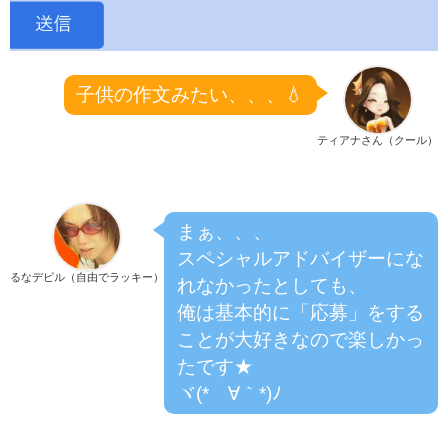
子供の作文みたい、、、💧
ティアナさん（クール）
まぁ、、、
スペシャルアドバイザーにな
るなデビル（自由でラッキー）
れなかったとしても、
俺は基本的に「応募」をする
ことが大好きなので楽しかっ
たです★
ヾ(*´∀｀*)ﾉ