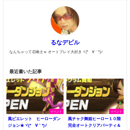
るなデビル
なんちゃって召喚士ｗ オートプレイ大好きヾ(*´∀｀*)ﾉ
最近書いた記事
イベント
イベント
風ピエレット ヒーローダン
風チャク舞姫ヒーロー１０階
ジョン★ヾ(*´∀｀*)ﾉ
完全オートクリアパーティ＆