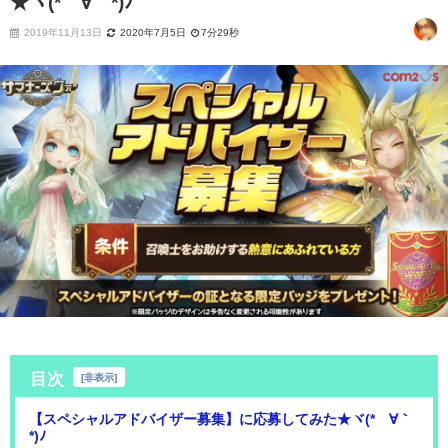
★ヾ(*´∀｀*)ﾉ
2019年11月13日
2020年7月5日
7分29秒
目次
[
非表示
]
【スペシャルアドバイザー募集】に応募してみた★ヾ(*´∀｀
*)ﾉ