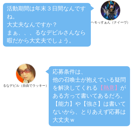
活動期間は年末３日間なんです
ね。
ヘモっすぁん（ナイーヴ）
大丈夫なんですか？
まぁ、、、るなデビルさんなら
暇だから大丈夫でしょう。
応募条件は、
他の召喚士が抱えている疑問
るなデビル（自由でラッキー）
を解決してくれる
【熱意】
が
ある方って書いてあるだろ。
【能力】や【強さ】は書いて
ないから、とりあえず応募は
大丈夫ｗ