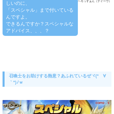
ヘモっすぁん（ナイーヴ）
しいのに、
「スペシャル」まで付いている
んですよ。
できるんですか？スペシャルな
アドバイス、、、？
召喚士をお助けする熱意？あふれているぜヾ(*´∀
｀*)ﾉｗ