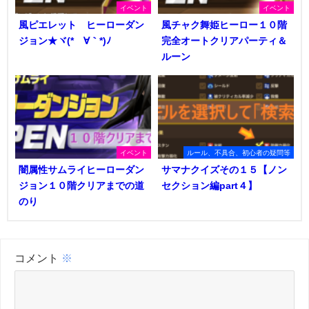
イベント
イベント
風ピエレット ヒーローダン
風チャク舞姫ヒーロー１０階
ジョン★ヾ(*´∀｀*)ﾉ
完全オートクリアパーティ＆
ルーン
イベント
ルール、不具合、初心者の疑問等
闇属性サムライヒーローダン
サマナクイズその１５【ノン
ジョン１０階クリアまでの道
セクション編part４】
のり
コメント
※