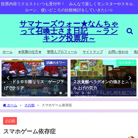
投票内容リクエストいつも受付中！ みんなで楽しくモンスターやスキル、
ルーン、使いどころの比較検討をしていきたい☆
サマナーズウォー★なんちゃ
って召喚士さま日記 ～ラン
キング投票所～
ホーム
★投票の仕方★
管理人プロフィール
サイトマップ
お問い合わせ
免
試練のタワー
モンスター
ハード１００階リリス ゲージ下
２次覚醒ベラデオンの強さとスキ
げでクリア
ル上げの労力
2019年10月20日
2019年6月29日
ホーム
その他
スマホゲーム依存症
その他
スマホゲーム依存症