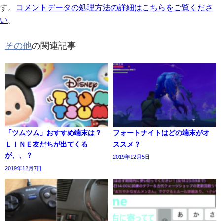
す。
コメントデータの処理方法の詳細はこちらをご覧くださ
い
。
その他
の関連記事
「ツムツム」おすすめ端末は？
フォートナイトはどの端末がオ
ＬＩＮＥ友だちが出てくる
ススメ？
が、、？
2019年12月5日
2019年12月7日