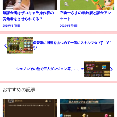
無課金者はザコキャラ操作役の
召喚士さまの年齢層と課金アン
労働者をさせられてる？
ケート
2019年5月5日
2019年5月5日
保管庫に同種をあつめて一気にスキルマ☆ヾ(*´∀｀
*)ﾉ
シェノンその他で巨人ダンジョン等、、、ｗ
おすすめの記事