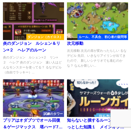
ダンジョン（カイロス）
ルール、不具合、初心者の疑問等
炎のダンジョン ルシェン＆リ
次元移動
ン×２ ヘレアのルーン
次元移動 次元の扉が変わったらしい るな
デビル 先日、いきなりアイリンが出てき
炎のダンジョン ルシェン×２ リン×
たので、 新しいシナリオでも進むのか
２ ヘレア 炎のダンジョン 速い人はど
な？ なんか新しい...
んなモンスターを使ってる？ るなデビル
（自由でラッキー）...
試練のタワー
ルーン
プリアはオダブツでオール回復
知らないと損するルーンのちょ
＆ゲージマックス 塔ハード76
っとした知識１ メインオプシ