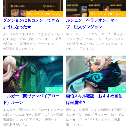
ダンジョン（カイロス）
ダンジョン（カイロス）
ダンジョンにもコメントできる
ルシェン、ベラデオン、マー
ようになった★
ブ、巨人ダンジョン
ダンジョンにもコメントできるようになっ
ルシェン、ベラデオン、マーブ、巨人ダン
た★ るなデビル（自由でラッキー） 前回
ジョン サブアカルシェン 光ダンジョン
の記事で、 前回のアップデートについて
での活躍 サブアカでルシェンを☆６にし
の記事を書いたのです...
たので、 巨人１０...
モンスター
モンスター
エルガー（闇ヴァンパイアロー
画伯スキル確認 おすすめ画伯
ド）ルーン
は何属性？
エルガー（闇ヴァンパイアロード）ルーン
画伯スキル確認 おすすめ画伯は何属性？
前回までのエルガーの記事（スキルや活躍
るなデビル（自由でラッキー） ばんばん
場所等）について アイリン（優等生） ご
ば～★ ヾ(*´∀｀*)ﾉ ナオミっち（無邪
訪問ありがとう...
気） とう...