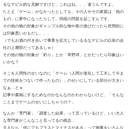
るなデビル的な見解ですけど、これはね、、、違うんですよ。
たとえ「ゲーム」がなかったとしても、その人やその家庭は「他の
もの」に夢中になったりして、同様の問題を起こすんです。
その他の物の対象がギャンブル的な物や夜の遊びだったら世間的に
は印象悪いかもだし、、、
（でもお酒の付き合いで事業を拡大しているるなデビルの以前の会
社の上層部だってあるしｗ）
その他の物の対象が「釣り」とか「草野球」とかだったら印象はい
いかな？
そこを人間性のせいなのに「ゲーム（人間が進化して工夫して今ま
での技術をつないで作ったもの）」のせいにしている部分が大きい
なぁ…とｗ
記事や書籍にするためなのかなんなのかわからないけど、「そんな
ことまでゲームのせいにしちゃうの？」
なんか「専門家」「調査した結果」って言っているけど、いい大人
な専門家がこんなこと言ってるの残念…
大人なら「何にでもプラスとマイナスがある」って物事をいろんな