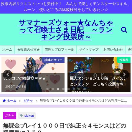
投票内容リクエストいつも受付中！ みんなで楽しくモンスターやスキル、
ルーン、使いどころの比較検討をしていきたい☆
サマナーズウォー★なんちゃ
って召喚士さま日記 ～ラン
キング投票所～
ホーム
★投票の仕方★
管理人プロフィール
サイトマップ
お問い合わせ
免
試練のタワー
投票所
ガイコツの復活💀ｗｗｗ
巨人ダンジョン１０階 メイガン
とシェノン どっち？投票☆ｗ
2019年10月3日
2019年4月13日
ホーム
ガチャ
無課金プレイ１０００日で純正☆４モンスはどの程度手に入
る？
ガチャ
pickup
無課金プレイ１０００日で純正☆４モンスはどの