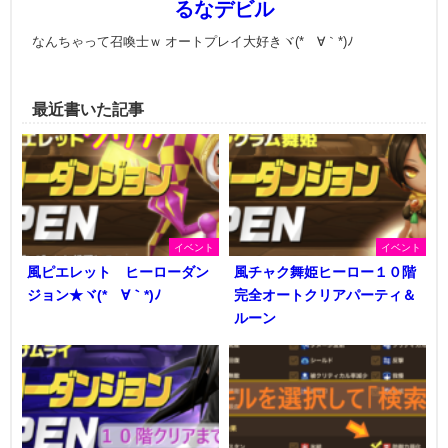
るなデビル
なんちゃって召喚士ｗ オートプレイ大好きヾ(*´∀｀*)ﾉ
最近書いた記事
イベント
イベント
風ピエレット ヒーローダン
風チャク舞姫ヒーロー１０階
ジョン★ヾ(*´∀｀*)ﾉ
完全オートクリアパーティ＆
ルーン