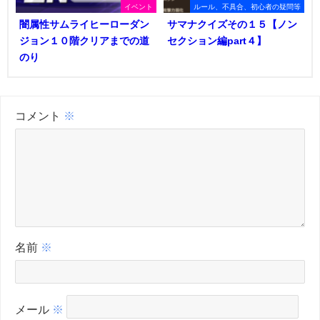
イベント
ルール、不具合、初心者の疑問等
闇属性サムライヒーローダン
サマナクイズその１５【ノン
ジョン１０階クリアまでの道
セクション編part４】
のり
コメント
※
名前
※
メール
※