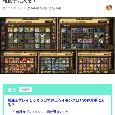
程度手に入る？
2018年11月13日
2020年7月9日
8分46秒
目次
[
非表示
]
無課金プレイ１０００日で純正☆４モンスはどの程度手に入
る？
無課金プレイ１０００日が過ぎました