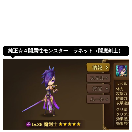
純正☆４闇属性モンスター ラネット（闇魔剣士）