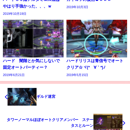
やはり手強かった、、、ｗ
2019年10月3日
2019年10月19日
ハード 闇階とか気にしないで
ハードリリスは青信号でオート
固定オートパーティー？
クリア☆ヾ(*´∀｀*)ﾉ
2019年6月21日
2019年5月15日
ギルド迷宮
タワーノーマルほぼオートクリアメンバー ステー
タスとルーン