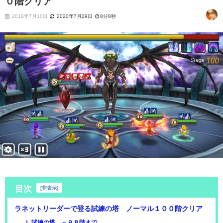
０階クリア
2018年7月10日
2020年7月29日
8分8秒
目次
[
非表示
]
ラネットリーダーで登る試練の塔 ノーマル１００階クリア
試練の塔 ～９８階まで