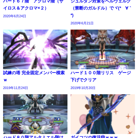
ハード６７階 アクロマ階（ザ
ジュルタン対策をベルヴェルク
イロス＆アクロマ×２）
（禁断のガルドル）でヾ(*´∀｀
*)
2020年6月24日
2020年6月21日
試練の塔 完全固定メンバー模索
ハード１００階リリス ゲージ
ｗ
下げでクリア
2019年11月24日
2019年10月20日
ハード８０階アルタミエル階は
ガイコツの復活💀ｗｗｗ