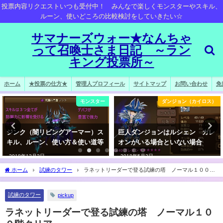
投票内容リクエストいつも受付中！ みんなで楽しくモンスターやスキル、
ルーン、使いどころの比較検討をしていきたい☆
サマナーズウォー★なんちゃ
って召喚士さま日記 ～ラン
キング投票所～
ホーム
★投票の仕方★
管理人プロフィール
サイトマップ
お問い合わせ
免
ダンジョン（カイロス）
モンスター
巨人ダンジョンはルシェン ガレ
へモス選手インタビュー スキル
オンがいる場合といない場合
やルーンの注意点について
2018年5月2日
2017年12月31日
ホーム
試練のタワー
ラネットリーダーで登る試練の塔 ノーマル１００階
クリア
試練のタワー
pickup
ラネットリーダーで登る試練の塔 ノーマル１０