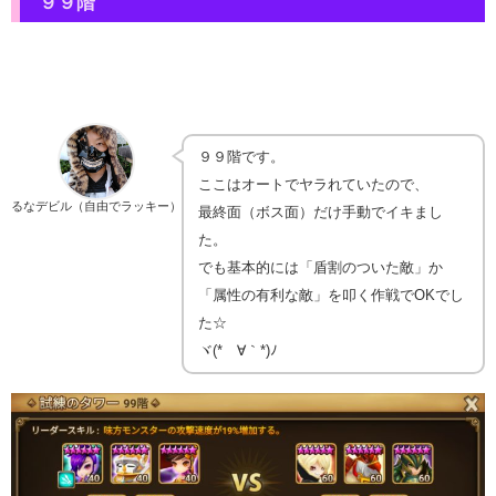
９９階
９９階です。
ここはオートでヤラれていたので、
るなデビル（自由でラッキー）
最終面（ボス面）だけ手動でイキまし
た。
でも基本的には「盾割のついた敵」か
「属性の有利な敵」を叩く作戦でOKでし
た☆
ヾ(*´∀｀*)ﾉ