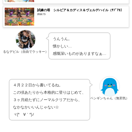
試練の塔 シルビア＆カディス＆ヴェルデハイル（ｻﾌﾞｱｶ）
2018.7.5
うんうん。
懐かしい…
るなデビル（自由でラッキー）
感慨深いものがありますなぁ…
４月２２日から書いてるね。
この頃あたりから本格的に登りはじめて、
ペンギンちゃん（無邪気）
３ヶ月経たずにノーマルクリアだから、
なかなかいいんじゃない☆
ヾ(*´∀｀*)ﾉ