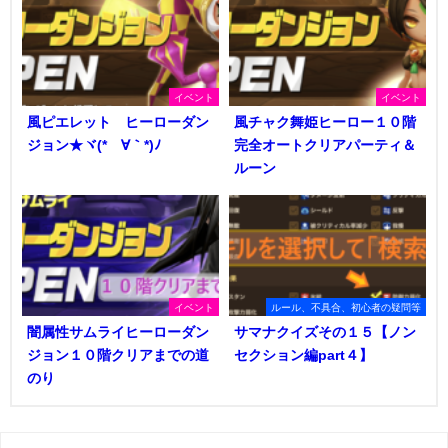
イベント
イベント
風ピエレット ヒーローダン
風チャク舞姫ヒーロー１０階
ジョン★ヾ(*´∀｀*)ﾉ
完全オートクリアパーティ＆
ルーン
イベント
ルール、不具合、初心者の疑問等
闇属性サムライヒーローダン
サマナクイズその１５【ノン
ジョン１０階クリアまでの道
セクション編part４】
のり