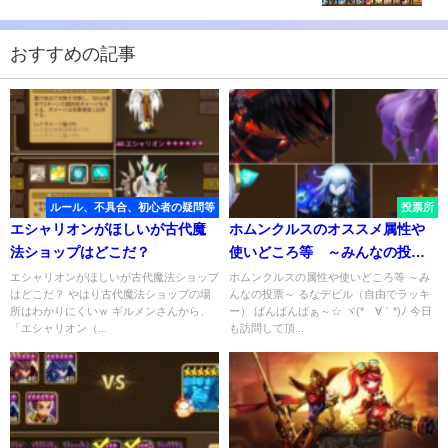
おすすめの記事
ルール、不具合、初心者の疑問等
投票所
エシャリオンがほしいが古代魔
ホムンクルスのオススメ属性や
法ショップはどこだ？
使いどころ等 ～みんなの投票
～
エシャリオンがほしいが古代魔法ショップ
ホムンクルスの属性や使いどころ等 ～み
はどこだ？ やはり古代魔法ショップの場
んなの投票～ るなデビル（自由でラッキ
所はわかりにくいｗ ギルメンさんから、
ー） ばんばんばぁ～☆ ヾ(*´∀｀*)ﾉ 今日
「エシャリオン（...
も訪問して頂...