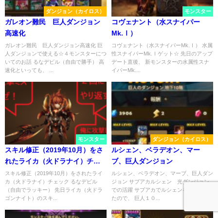
ダンジョン（カイロス）
モンスター
ガレオン難民 巨人ダンジョン
コヴェナント（水スナイパー
高速化
Mk.Ⅰ）
ガレオン難民 巨人ダンジョン高速化 巨
コヴェナント（水スナイパーMk.Ⅰ） 水属
人ダンジョンで使える☆４モンスターにつ
性スナイパーMk.Ⅰゲット☆ 先日のアップ
いてのお話 るなデビル（自由で勝手） 高
デート直後、 新モンスターの水属性スナ
速化といっても、 ...
イパーMk....
モンスター
ダンジョン（カイロス）
スキル修正（2019年10月）をさ
ルシェン、ベラデオン、マー
れたライカ（火ドラナイ）チェ
ブ、巨人ダンジョン
ック
スキル修正（2019年10月）をされたライ
ルシェン、ベラデオン、マーブ、巨人ダン
カ（火ドラナイ）チェック るなデビル
ジョン サブアカルシェン 光ダンジョン
（自由でラッキー） 先日ライカ（火ドラ
での活躍 サブアカでルシェンを☆６にし
ゴンナイト）のスキ...
たので、 巨人１０...