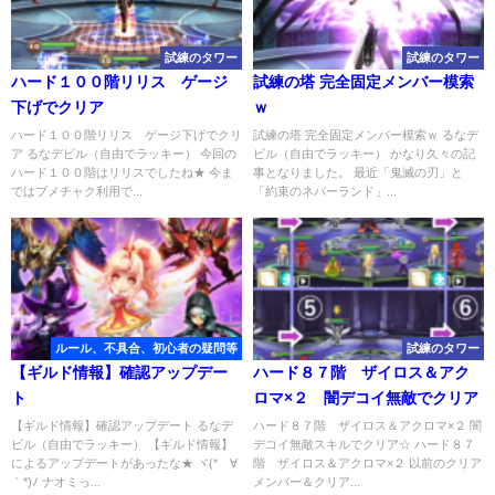
試練のタワー
試練のタワー
ハード１００階リリス ゲージ
試練の塔 完全固定メンバー模索
下げでクリア
ｗ
ハード１００階リリス ゲージ下げでクリ
試練の塔 完全固定メンバー模索ｗ るなデ
ア るなデビル（自由でラッキー） 今回の
ビル（自由でラッキー） かなり久々の記
ハード１００階はリリスでしたね★ 今ま
事となりました。 最近「鬼滅の刃」と
ではブメチャク利用で...
「約束のネバーランド」...
ルール、不具合、初心者の疑問等
試練のタワー
【ギルド情報】確認アップデー
ハード８７階 ザイロス＆アク
ト
ロマ×２ 闇デコイ無敵でクリア
【ギルド情報】確認アップデート るなデ
ハード８７階 ザイロス＆アクロマ×２ 闇
ビル（自由でラッキー） 【ギルド情報】
デコイ無敵スキルでクリア☆ ハード８７
によるアップデートがあったな★ ヾ(*´∀
階 ザイロス＆アクロマ×２ 以前のクリア
｀*)ﾉ ナオミっ...
メンバー＆クリア...