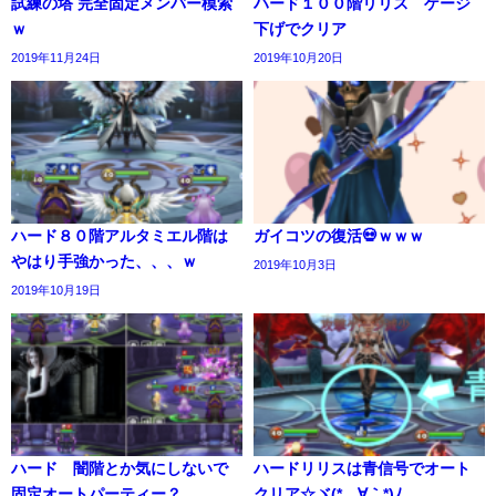
試練の塔 完全固定メンバー模索
ハード１００階リリス ゲージ
ｗ
下げでクリア
2019年11月24日
2019年10月20日
ハード８０階アルタミエル階は
ガイコツの復活💀ｗｗｗ
やはり手強かった、、、ｗ
2019年10月3日
2019年10月19日
ハード 闇階とか気にしないで
ハードリリスは青信号でオート
固定オートパーティー？
クリア☆ヾ(*´∀｀*)ﾉ