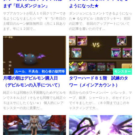
まず「巨人ダンジョン」
ようになった★
サブアカウントが巨人１０回クリアーでき
ダンジョンにもコメントできるようになっ
るようになりました☆ヾ(*´∀｀*)ﾉ 昨日の
た★ るなデビル（自由でラッキー） 前回
土曜日のルーン解除無料日（月に１回あり
の記事で、 前回のアップデートについて
ます。年に１２回で...
の記事を書いたのです...
ルール、不具合、初心者の疑問等
モンスター
月曜の朝はデビルモン購入日
タワーハード８１階 試練のタ
（デビルモンの入手について）
ワー（メインアカウント）
純正☆５は同種が入手困難なためデビルモ
先日からのタワーメンバー（バレッタ、マ
ンでスキル上げ（そもそも同種でも純正☆
ーブ、銀屏、シャーロット、ポセイドン）
５はエサにしたくないｗ） 個人的にレア
でイキましたが… （８０階まではこのキ
モンスターの次に貴重だ...
ャスティングで大...