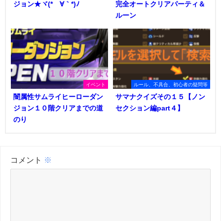
ジョン★ヾ(*´∀｀*)ﾉ
完全オートクリアパーティ＆
ルーン
イベント
ルール、不具合、初心者の疑問等
闇属性サムライヒーローダン
サマナクイズその１５【ノン
ジョン１０階クリアまでの道
セクション編part４】
のり
コメント
※