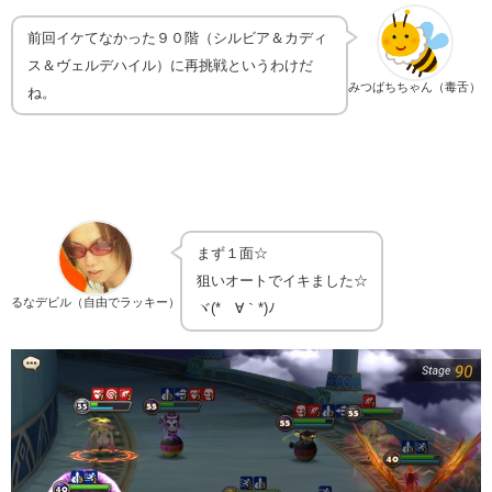
前回イケてなかった９０階（シルビア＆カディ
ス＆ヴェルデハイル）に再挑戦というわけだ
みつばちちゃん（毒舌）
ね。
まず１面☆
狙いオートでイキました☆
るなデビル（自由でラッキー）
ヾ(*´∀｀*)ﾉ