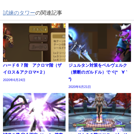
試練のタワー
の関連記事
ハード６７階 アクロマ階（ザ
ジュルタン対策をベルヴェルク
イロス＆アクロマ×２）
（禁断のガルドル）でヾ(*´∀｀
*)
2020年6月24日
2020年6月21日