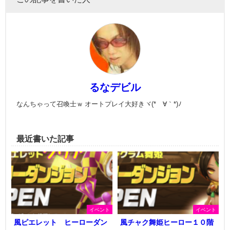
るなデビル
なんちゃって召喚士ｗ オートプレイ大好きヾ(*´∀｀*)ﾉ
最近書いた記事
イベント
イベント
風ピエレット ヒーローダン
風チャク舞姫ヒーロー１０階