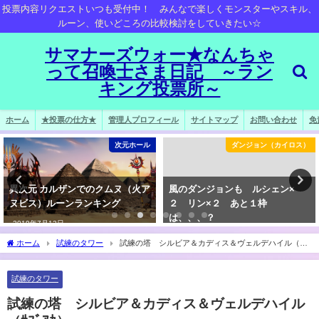
投票内容リクエストいつも受付中！ みんなで楽しくモンスターやスキル、
ルーン、使いどころの比較検討をしていきたい☆
サマナーズウォー★なんちゃ
って召喚士さま日記 ～ラン
キング投票所～
ホーム
★投票の仕方★
管理人プロフィール
サイトマップ
お問い合わせ
免
次元ホール
ダンジョン（カイロス）
異次元 カルザンでのクムヌ（火ア
風のダンジョンも ルシェン×
ヌビス）ルーンランキング
２ リン×２ あと１枠
は、、、？
2019年7月12日
2018年12月23日
ホーム
試練のタワー
試練の塔 シルビア＆カディス＆ヴェルデハイル（ｻ
ﾌﾞｱｶ）
試練のタワー
試練の塔 シルビア＆カディス＆ヴェルデハイル