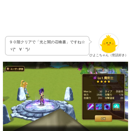
９０階クリアで「光と闇の召喚書」ですね☆
ヾ(*´∀｀*)ﾉ
ひよこちゃん（世話好き）