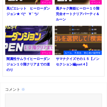
イベント
イベント
風ピエレット ヒーローダン
風チャク舞姫ヒーロー１０階
ジョン★ヾ(*´∀｀*)ﾉ
完全オートクリアパーティ＆
ルーン
イベント
ルール、不具合、初心者の疑問等
闇属性サムライヒーローダン
サマナクイズその１５【ノン
ジョン１０階クリアまでの道
セクション編part４】
のり
コメント
※