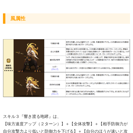
風属性
スキル３『響き渡る咆哮』は、
【味方速度アップ（２ターン）】＋【全体攻撃】＋【相手防御力が
自分攻撃力より低いと防御力を下げる】＋【自分のほうが速いと攻