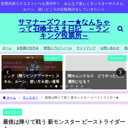
投票内容リクエストいつも受付中！ みんなで楽しくモンスターやスキル、
ルーン、使いどころの比較検討をしていきたい☆
サマナーズウォー★なんちゃ
って召喚士さま日記 ～ラン
キング投票所～
ホーム
★投票の仕方★
管理人プロフィール
サイトマップ
お問い合わせ
免
モンスター
モンスター
ジンク（闇リビングアーマー）ス
闇ホムンクルス どうやったら闇
キル、ルーン、使い方＆使い道等
属性になる？
2018年12月2日
2018年10月30日
ホーム
モンスター
最後は降りて戦う 新モンスター ビーストライダー★
モンスター
最後は降りて戦う 新モンスター ビーストライダー