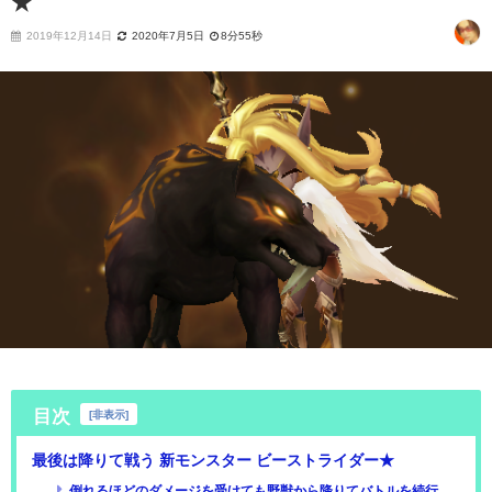
★
2019年12月14日
2020年7月5日
8分55秒
目次
[
非表示
]
最後は降りて戦う 新モンスター ビーストライダー★
倒れるほどのダメージを受けても野獣から降りてバトルを続行