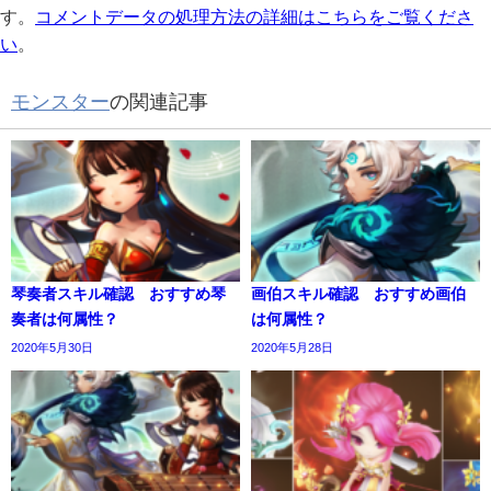
す。
コメントデータの処理方法の詳細はこちらをご覧くださ
い
。
モンスター
の関連記事
琴奏者スキル確認 おすすめ琴
画伯スキル確認 おすすめ画伯
奏者は何属性？
は何属性？
2020年5月30日
2020年5月28日