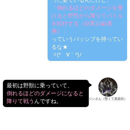
「倒れるほどのダメージを受
けると野獣から降りてバトル
を続行する（効果自動適
用）」
っていうパッシブを持ってい
るな★
ヾ(*´∀｀*)ﾉ
最初は野獣に乗っていて、
倒れるほどのダメージになると
ジンさん（堅くて真面目）
降りて戦う
んですね。