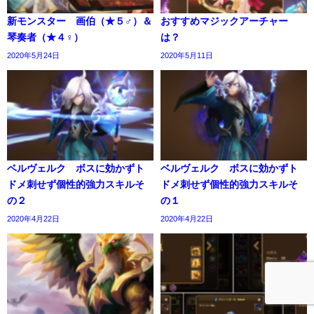
新モンスター 画伯（★５♂）＆
おすすめマジックアーチャー
琴奏者（★４♀）
は？
2020年5月24日
2020年5月11日
ベルヴェルク ボスに効かずト
ベルヴェルク ボスに効かずト
ドメ刺せず個性的強力スキルそ
ドメ刺せず個性的強力スキルそ
の２
の１
2020年4月22日
2020年4月22日