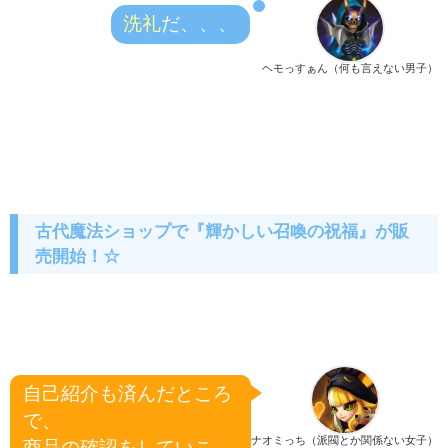
洗礼
だ、、、
ヘモっすぁん（何も言えない男子）
古代魔法ショップで『輝かしい召喚の祝福』が販
売開始！☆
自己紹介も済んだところ
で、
ナオミっち（派閥とか関係ない女子）
商品の確認をしていこ