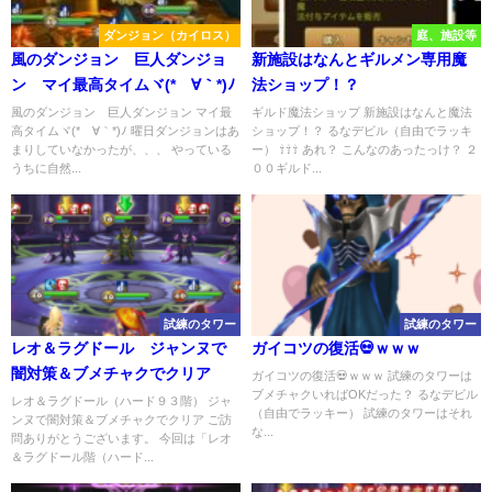
ダンジョン（カイロス）
庭、施設等
風のダンジョン 巨人ダンジョ
新施設はなんとギルメン専用魔
ン マイ最高タイムヾ(*´∀｀*)ﾉ
法ショップ！？
風のダンジョン 巨人ダンジョン マイ最
ギルド魔法ショップ 新施設はなんと魔法
高タイムヾ(*´∀｀*)ﾉ 曜日ダンジョンはあ
ショップ！？ るなデビル（自由でラッキ
まりしていなかったが、、、 やっている
ー） ⇧⇧⇧ あれ？ こんなのあったっけ？ ２
うちに自然...
００ギルド...
試練のタワー
試練のタワー
レオ＆ラグドール ジャンヌで
ガイコツの復活💀ｗｗｗ
闇対策＆ブメチャクでクリア
ガイコツの復活💀ｗｗｗ 試練のタワーは
ブメチャクいればOKだった？ るなデビル
レオ＆ラグドール（ハード９３階） ジャ
（自由でラッキー） 試練のタワーはそれ
ンヌで闇対策＆ブメチャクでクリア ご訪
な...
問ありがとうございます。 今回は「レオ
＆ラグドール階（ハード...