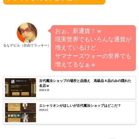
おぉ。新通貨！ｗ
現実世界でもいろんな通貨が
るなデビル（自由でラッキー）
増えているけど、、、
サマナーズウォーの世界でも
増えてるなぁｗ
古代魔法ショップの場所と品揃え 高級品４品のみの隠れた
名店ｗ
2018.5.19
エシャリオンがほしいが古代魔法ショップはどこだ？
2019.2.5