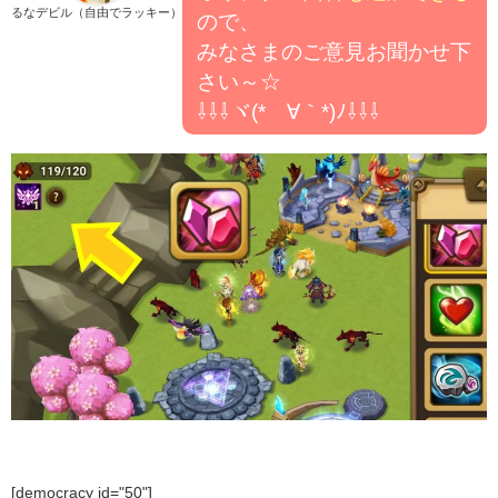
るなデビル（自由でラッキー）
ので、
みなさまのご意見お聞かせ下
さい～☆
⇩⇩⇩ヾ(*´∀｀*)ﾉ⇩⇩⇩
[democracy id="50"]