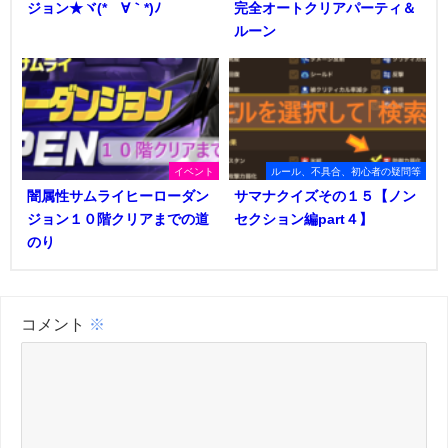
ジョン★ヾ(*´∀｀*)ﾉ
完全オートクリアパーティ＆
ルーン
イベント
ルール、不具合、初心者の疑問等
闇属性サムライヒーローダン
サマナクイズその１５【ノン
ジョン１０階クリアまでの道
セクション編part４】
のり
コメント
※