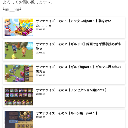
よろしくお願い致します～。
⇩m(__)m⇩
サマナクイズ その１【ミックス編part１】恥をかい
た、、、ｗ
2020.6.22
サマナクイズ その２【ギルド０】録画できず漢字読めず小
物ｗ
2020.6.23
サマナクイズ その３【ギルド編part１】ギルマス歴４年の
実力ｗ
2020.6.25
サマナクイズ その４【ノンセクション編part１】
2020.6.25
サマナクイズ その５【ルーン編 part１】
2020.6.26