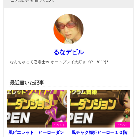
るなデビル
なんちゃって召喚士ｗ オートプレイ大好きヾ(*´∀｀*)ﾉ
最近書いた記事
イベント
イベント
風ピエレット ヒーローダン
風チャク舞姫ヒーロー１０階