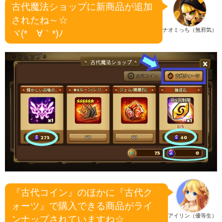
古代魔法ショップに新商品が追加
されたね～☆
ナオミっち（無邪気）
ヾ(*´∀｀*)ﾉ
『古代コイン』のほかに『古代ク
ォーツ』で購入できる商品がライ
アイリン（優等生）
ンナップされていますね☆