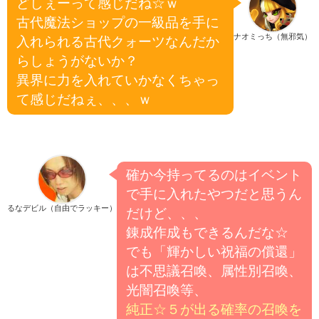
どしぇーって感じだね☆ｗ
古代魔法ショップの一級品を手に
ナオミっち（無邪気）
入れられる古代クォーツなんだか
らしょうがないか？
異界に力を入れていかなくちゃっ
て感じだねぇ、、、ｗ
確か今持ってるのはイベント
で手に入れたやつだと思うん
るなデビル（自由でラッキー）
だけど、、、
錬成作成もできるんだな☆
でも「輝かしい祝福の償還」
は不思議召喚、属性別召喚、
光闇召喚等、
純正☆５が出る確率の召喚を