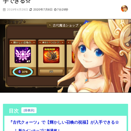
手できる☆
2019年4月28日
2020年7月8日
7分29秒
目次
[
非表示
]
『古代クォーツ』で【輝かしい召喚の祝福】が入手できる☆
新ラインナップに新通貨！