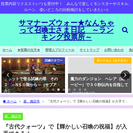
投票内容リクエストいつも受付中！ みんなで楽しくモンスターやスキル、
ルーン、使いどころの比較検討をしていきたい☆
サマナーズウォー★なんちゃ
って召喚士さま日記 ～ラン
キング投票所～
ホーム
★投票の仕方★
管理人プロフィール
サイトマップ
お問い合わせ
免
試練のタワー
ダンジョン（カイロス）
ラネットで登る試練の塔 その
魔力のダンジョン ヘレア（闇ハ
２ ～N５０階から～（サブア
ーピー）で３０秒以内を目指して
カ）
2018年12月13日
2018年4月17日
ホーム
庭、施設等
『古代クォーツ』で【輝かしい召喚の祝福】が入手でき
る☆
庭、施設等
『古代クォーツ』で【輝かしい召喚の祝福】が入