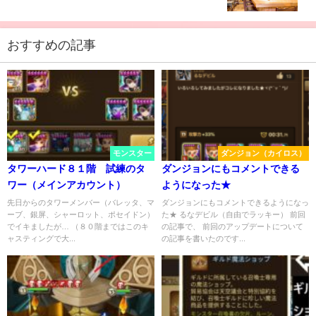
おすすめの記事
モンスター
ダンジョン（カイロス）
タワーハード８１階 試練のタ
ダンジョンにもコメントできる
ワー（メインアカウント）
ようになった★
先日からのタワーメンバー（バレッタ、マ
ダンジョンにもコメントできるようになっ
ーブ、銀屏、シャーロット、ポセイドン）
た★ るなデビル（自由でラッキー） 前回
でイキましたが… （８０階まではこのキ
の記事で、 前回のアップデートについて
ャスティングで大...
の記事を書いたのです...