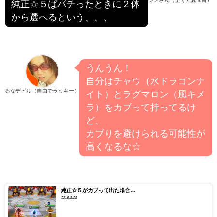
ジンさん（堅くて真面目）
純正☆５ばバチったときに２体
から選べるという、、、
うんうん！
自分はチャウ（水ドラゴンナ
るなデビル（自由でラッキー）
イト）とラグマロン（風キメ
ラ）をカブって持ってるけ
ど、
カブりを避けられる可能性が
高くなるな☆
純正☆５がカブって出た場合…
2018.3.23