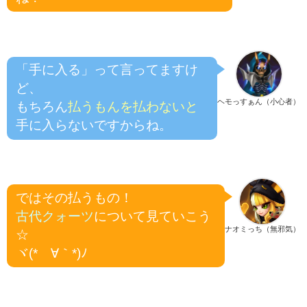
「手に入る」って言ってますけ
ど、
ヘモっすぁん（小心者）
もちろん
払うもんを払わないと
手に入らないですからね。
ではその払うもの！
古代クォーツ
について見ていこう
ナオミっち（無邪気）
☆
ヾ(*´∀｀*)ﾉ