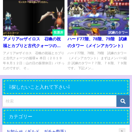
投票所
試練のタワー
アメリアorザイロス 召喚の祝
ハード77階、78階、79階 試練
福とカブりと古代クォーツの循
のタワー（メインアカウント）
環ｗ
アメリアorザイロス 召喚の祝福とカブり
ハード77階、78階、79階 試練のタワー
と古代クォーツの循環ｗ 本日（２０１９
（メインアカウント） まずはメンバー紹
年８月１２日：山の日の振替休日）バチっ
介 試練のタワー７７階、７８階、７９階
たのですが、 そ...
です。 下記メン...
⇩探したいこと入れて下さい⇩
カテゴリー
お知らせ（ギルド、ガチャ祭等）
1