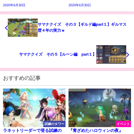
2020年6月30日
2020年6月30日
サマナクイズ その３【ギルド編part１】ギルマス
歴４年の実力ｗ
サマナクイズ その５【ルーン編 part１】
おすすめの記事
試練のタワー
イベント
ラネットリーダーで登る試練の
『青ざめたハロウィンの夜』