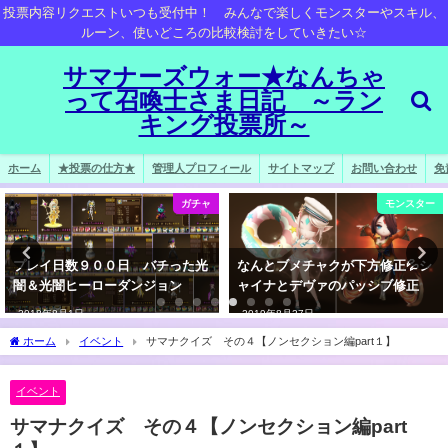
投票内容リクエストいつも受付中！ みんなで楽しくモンスターやスキル、
ルーン、使いどころの比較検討をしていきたい☆
サマナーズウォー★なんちゃ
って召喚士さま日記 ～ラン
キング投票所～
ホーム
★投票の仕方★
管理人プロフィール
サイトマップ
お問い合わせ
免
ガチャ
モンスター
プレイ日数９００日 バチった光
なんとブメチャクが下方修正💦シ
闇＆光闇ヒーローダンジョン
ャイナとデヴァのパッシブ修正
2018年8月1日
2019年8月27日
ホーム
イベント
サマナクイズ その４【ノンセクション編part１】
イベント
サマナクイズ その４【ノンセクション編part