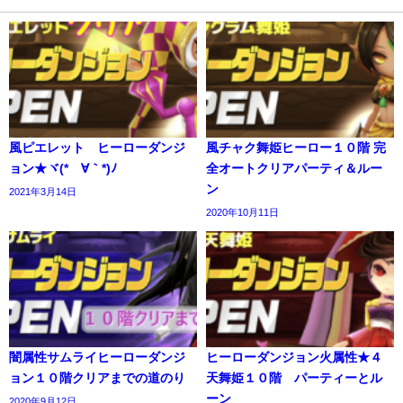
風ピエレット ヒーローダンジ
風チャク舞姫ヒーロー１０階 完
ョン★ヾ(*´∀｀*)ﾉ
全オートクリアパーティ＆ルー
ン
2021年3月14日
2020年10月11日
闇属性サムライヒーローダンジ
ヒーローダンジョン火属性★４
ョン１０階クリアまでの道のり
天舞姫１０階 パーティーとル
ーン
2020年9月12日