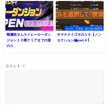
イベント
ルール、不具合、初心者の疑問等
闇属性サムライヒーローダン
サマナクイズその１５【ノン
ジョン１０階クリアまでの道
セクション編part４】
のり
コメント
※