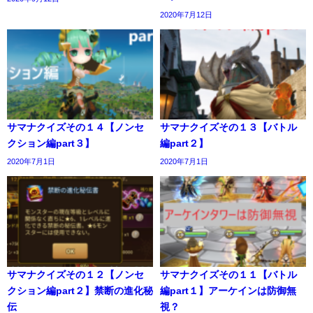
2020年7月12日
サマナクイズその１４【ノンセ
サマナクイズその１３【バトル
クション編part３】
編part２】
2020年7月1日
2020年7月1日
サマナクイズその１２【ノンセ
サマナクイズその１１【バトル
クション編part２】禁断の進化秘
編part１】アーケインは防御無
伝
視？