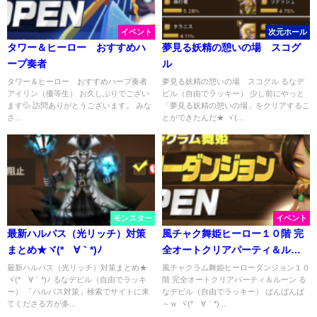
イベント
次元ホール
タワー＆ヒーロー おすすめハ
夢見る妖精の憩いの場 スコグ
ープ奏者
ル
タワー＆ヒーロー おすすめハープ奏者
夢見る妖精の憩いの場 スコグル るなデ
アイリン（優等生） お久しぶりでござい
ビル（自由でラッキー） 少し前にやっと
ます💦 訪問ありがとうございます。 みな
「夢見る妖精の憩いの場」をクリアするこ
さ...
とができたんだ★ ヾ(...
モンスター
イベント
最新ハルパス（光リッチ）対策
風チャク舞姫ヒーロー１０階 完
まとめ★ヾ(*´∀｀*)ﾉ
全オートクリアパーティ＆ルー
ン
最新ハルパス（光リッチ）対策まとめ★
風チャクラム舞姫ヒーローダンジョン１０
ヾ(*´∀｀*)ﾉ るなデビル（自由でラッキ
階 完全オートクリアパーティ＆ルーン る
ー） 「ハルパス対策」検索でサイトに来
なデビル（自由でラッキー） ばんばんば
てくださる方が多...
～ｗ ヾ(*´∀｀*)...