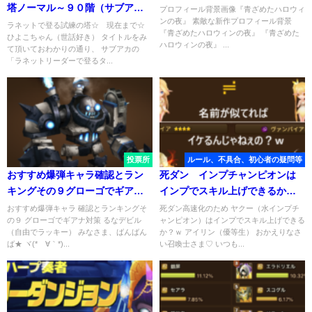
塔ノーマル～９０階（サブア
プロフィール背景画像『青ざめたハロウィ
ンの夜』 素敵な新作プロフィール背景
カ）
ラネットで登る試練の塔☆ 現在まで☆
『青ざめたハロウィンの夜』 『青ざめた
ひよこちゃん（世話好き） タイトルをみ
ハロウィンの夜』 ...
て頂いておわかりの通り、 サブアカの
「ラネットリーダーで登るタ...
投票所
ルール、不具合、初心者の疑問等
おすすめ爆弾キャラ確認とラン
死ダン インプチャンピオンは
キングその９グローゴでギアナ
インプでスキル上げできるか？
対策
ｗ
おすすめ爆弾キャラ 確認とランキングそ
死ダン高速化のため ヤクー（水インプチ
の９ グローゴでギアナ対策 るなデビル
ャンピオン）はインプでスキル上げできる
（自由でラッキー） みなさま、ばんばん
か？ｗ アイリン（優等生） おかえりなさ
ば★ ヾ(*´∀｀*)...
い召喚士さま♡ いつも...