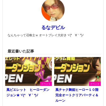
るなデビル
なんちゃって召喚士ｗ オートプレイ大好きヾ(*´∀｀*)ﾉ
最近書いた記事
イベント
イベント
風ピエレット ヒーローダン
風チャク舞姫ヒーロー１０階
ジョン★ヾ(*´∀｀*)ﾉ
完全オートクリアパーティ＆
ルーン