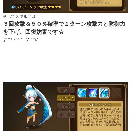
そしてスキル２は、
３回攻撃＆５０％確率で１ターン攻撃力と防御力
を下げ、回復妨害です☆
すごいヾ(*´∀｀*)ﾉ