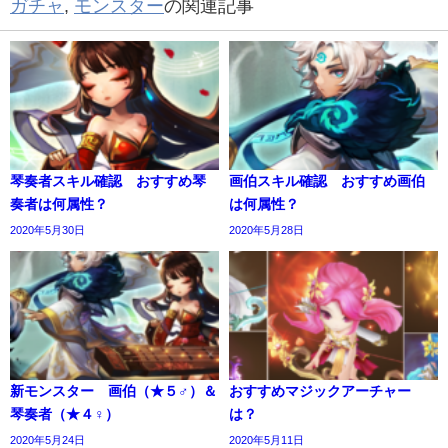
ガチャ
,
モンスター
の関連記事
琴奏者スキル確認 おすすめ琴
画伯スキル確認 おすすめ画伯
奏者は何属性？
は何属性？
2020年5月30日
2020年5月28日
新モンスター 画伯（★５♂）＆
おすすめマジックアーチャー
琴奏者（★４♀）
は？
2020年5月24日
2020年5月11日