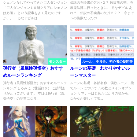
シェノンなしでやってきた巨人ダンジョン
伝説の召喚書の欠片×２？ 数日前の朝、召
「巨人ダンジョン１０階クリアにシェノン
喚魔法陣に行ったときに、 るなデビル あ
は必須」 という記事をよく見たのです
れ？ 伝説の召喚書の欠片２２？ 今まで
が、、、 るなデビルは...
５の倍数だったの...
モンスター
ルール、不具合、初心者の疑問等
孫行者（風属性孫悟空）おすす
ルーンの基礎 わかりやすいル
めルーンランキング
ーンマスター
孫行者（風属性孫悟空）おすすめルーンラ
ルーンの基礎 各部名称、偶数ルーン、捨
ンキング しゃみえ（世話好き） ご訪問あ
てルーンについて ☆の数とメインオプシ
りがとうございます。 本日は孫行者（風
ョン サマナーはじめたばかりの頃から、
孫悟空）の記事になり...
なかなか難しくて訳...