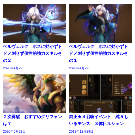
ベルヴェルク ボスに効かずト
ベルヴェルク ボスに効かずト
ドメ刺せず個性的強力スキルそ
ドメ刺せず個性的強力スキルそ
の２
の１
2020年4月22日
2020年4月22日
２次覚醒 おすすめグリフォン
純正★４召喚イベント 純５も
は？
いるモンス ３体目ルシェン
2020年3月29日
2019年12月29日