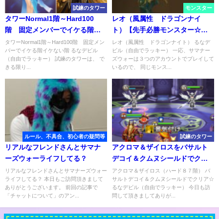
試練のタワー
モンスター
タワーNormal1階～Hard100
レオ（風属性 ドラゴンナイ
階 固定メンバーでイケる階イ
ト）【先手必勝モンスター☆
ケない階
ｗ】
タワーNormal1階～Hard100階 固定メン
レオ（風属性 ドラゴンナイト） るなデ
バーでイケる階イケない階 るなデビル
ビル（自由でラッキー） 一応、サマナー
（自由でラッキー） 試練のタワーは、 で
ズウォーは３つのアカウントでプレイして
きる限り...
いるので、 同じモンス...
ルール、不具合、初心者の疑問等
試練のタワー
リアルなフレンドさんとサマナ
アクロマ＆ザイロスをバサルト
ーズウォーライフしてる？
デコイ＆クムヌシールドでクリ
ア☆
リアルなフレンドさんとサマナーズウォー
アクロマ＆ザイロス（ハード８７階） バ
ライフしてる？ 本日もご訪問頂きまして
サルトデコイ＆クムヌシールドでクリア☆
ありがとうございます。 前回の記事で
るなデビル（自由でラッキー） 今日も訪
「チャットについて」のアン...
問して頂きましてありが...