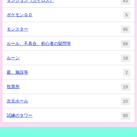
ダンジョン（カイロス）
43
ポケモンＧＯ
5
モンスター
95
ルール、不具合、初心者の疑問等
58
ルーン
18
庭、施設等
2
投票所
19
次元ホール
10
試練のタワー
90