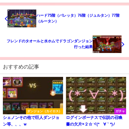
ハード75階（バレッタ）76階（ジュルタン）77階
（ルータン）
フレンドのタオールと水ホムでドラゴンダンジョン
行った結果
おすすめの記事
ダンジョン（カイロス）
ガチャ
シェノンその他で巨人ダンジョ
ログインボーナスで伝説の召喚
ン等、、、ｗ
書の欠片×２☆ヾ(*´∀｀*)ﾉ