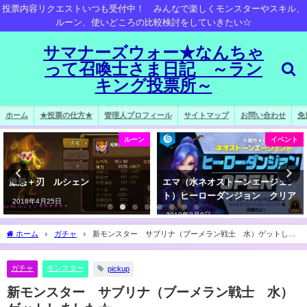
投票内容リクエストいつも受付中！ みんなで楽しくモンスターやスキル、
ルーン、使いどころの比較検討をしていきたい☆
サマナーズウォー★なんちゃ
って召喚士さま日記 ～ラン
キング投票所～
ホーム
★投票の仕方★
管理人プロフィール
サイトマップ
お問い合わせ
免
ルーン
イベント
激怒＋刃 ルシェン
エマ（水ネオストーンエージェン
ト）ヒーローダンジョン クリア
2018年4月25日
2019年8月9日
ホーム
ガチャ
新モンスター サブリナ（ブーメラン戦士 水）ゲットしま
した☆
ガチャ
モンスター
pickup
新モンスター サブリナ（ブーメラン戦士 水）