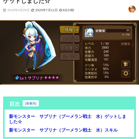
ゲットしました☆
2018年3月26日
2020年7月11日
3分23秒
目次
[
非表示
]
新モンスター サブリナ（ブーメラン戦士 水）ゲットしま
した☆
新モンスター サブリナ（ブーメラン戦士 水）スキル