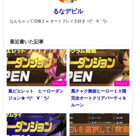
るなデビル
なんちゃって召喚士ｗ オートプレイ大好きヾ(*´∀｀*)ﾉ
最近書いた記事
イベント
イベント
風ピエレット ヒーローダン
風チャク舞姫ヒーロー１０階
ジョン★ヾ(*´∀｀*)ﾉ
完全オートクリアパーティ＆
ルーン