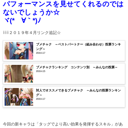
パフォーマンスを見せてくれるのでは
ないでしょうか☆
ヾ(*´∀｀*)ﾉ
⇩⇩⇩２０１９年４月リンク追記☆
ブメチャク ～ベストパートナー（組み合わせ）投票ランキ
ング～
2019.4.17
ブメチャクランキング コンテンツ別 ～みんなの投票～
2019.4.15
対人でオススメできるブメチャク ～みんなの投票ランキン
グ～
2019.4.17
今回の新キャラは「タッグでより高い効果を発揮するスキル」があ