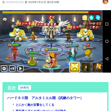
2018年2月23日
2020年7月11日
3分18秒
目次
[
非表示
]
ハード６０階 アルタミエル階（試練のタワー）
とにかく敵が反撃をしてくる