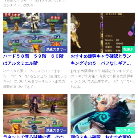
（自由でラッキー） 先日ライカ（火ドラ
ゴンナイト）のスキ...
試練のタワー
投票所
ハード５８階 ５９階 ６０階
おすすめ爆弾キャラ確認とラン
はアルタミエル階
キングその５ バフなしギアナ
対策
ハード５８階～ ヘモスでいってます
おすすめ爆弾キャラ 確認とランキングそ
☆ ヾ(*´∀｀*)ﾉ るなデビル（自由でラッ
の５ ギアナ対策１ 今回で５回目の爆弾キ
キー） 気づいたらタワーリセットまでの
ャラについての記事です。 ヾ(*´∀｀*)ﾉ ⇩
日時が近づいてきて...
ちなみ...
試練のタワー
モンスター
ラネットで登る試練の塔 その
画伯スキル確認 おすすめ画伯