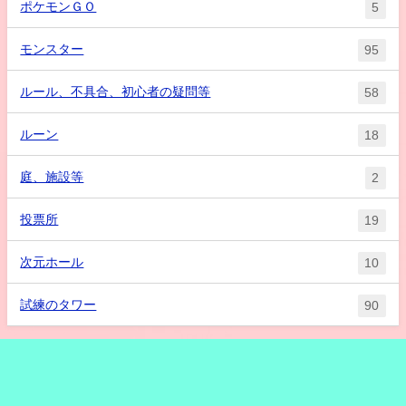
ポケモンＧＯ
5
モンスター
95
ルール、不具合、初心者の疑問等
58
ルーン
18
庭、施設等
2
投票所
19
次元ホール
10
試練のタワー
90