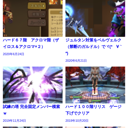
ハード６７階 アクロマ階（ザ
ジュルタン対策をベルヴェルク
イロス＆アクロマ×２）
（禁断のガルドル）でヾ(*´∀｀
*)
2020年6月24日
2020年6月21日
試練の塔 完全固定メンバー模索
ハード１００階リリス ゲージ
ｗ
下げでクリア
2019年11月24日
2019年10月20日