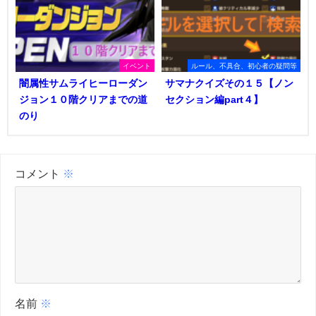
イベント
ルール、不具合、初心者の疑問等
闇属性サムライヒーローダン
サマナクイズその１５【ノン
ジョン１０階クリアまでの道
セクション編part４】
のり
コメント
※
名前
※