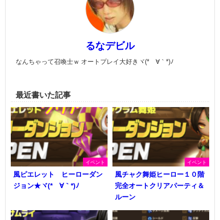
るなデビル
なんちゃって召喚士ｗ オートプレイ大好きヾ(*´∀｀*)ﾉ
最近書いた記事
イベント
イベント
風ピエレット ヒーローダン
風チャク舞姫ヒーロー１０階
ジョン★ヾ(*´∀｀*)ﾉ
完全オートクリアパーティ＆
ルーン