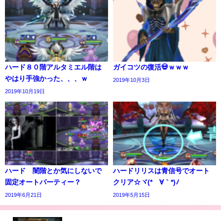
ハード８０階アルタミエル階は
ガイコツの復活💀ｗｗｗ
やはり手強かった、、、ｗ
2019年10月3日
2019年10月19日
ハード 闇階とか気にしないで
ハードリリスは青信号でオート
固定オートパーティー？
クリア☆ヾ(*´∀｀*)ﾉ
2019年6月21日
2019年5月15日