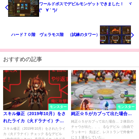
ワールドボスでデビルモンゲットできました！ ヾ
(*´∀｀*)ﾉ
ハード７０階 ヴェラモス階 （試練のタワー）
おすすめの記事
モンスター
モンスター
スキル修正（2019年10月）をさ
純正☆５がカブって出た場合…
れたライカ（火ドラナイ）チェ
純正☆５がカブって出た場合… ２体目の
チャウが出た、、、 るなデビル（自由で
ック
スキル修正（2019年10月）をされたライ
ラッキー） 先ほど、レストランで外食中
カ（火ドラナイ）チェック るなデビル
に１１連をしていた...