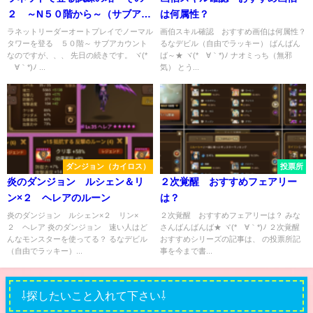
２ ～N５０階から～（サブア
は何属性？
カ）
ラネットリーダーオートプレイでノーマル
画伯スキル確認 おすすめ画伯は何属性？
タワーを登る ５０階～ サブアカウント
るなデビル（自由でラッキー） ばんばん
なのですが、、、 先日の続きです。 ヾ(*
ば～★ ヾ(*´∀｀*)ﾉ ナオミっち（無邪
´∀｀*)ﾉ ...
気） とう...
ダンジョン（カイロス）
投票所
炎のダンジョン ルシェン＆リ
２次覚醒 おすすめフェアリー
ン×２ ヘレアのルーン
は？
炎のダンジョン ルシェン×２ リン×
２次覚醒 おすすめフェアリーは？ みな
２ ヘレア 炎のダンジョン 速い人はど
さんばんばんば★ ヾ(*´∀｀*)ﾉ ２次覚醒
んなモンスターを使ってる？ るなデビル
おすすめシリーズの記事は、 の投票所記
（自由でラッキー）...
事を今まで書...
⇩探したいこと入れて下さい⇩