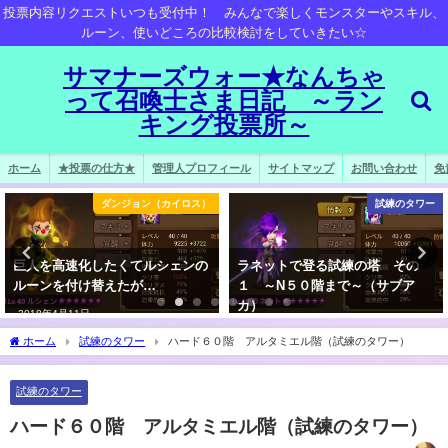
投票内容リクエストいつも受付中！ みんなで楽しくモンスターやスキル、
ルーン、使いどころの比較検討をしていきたい☆
サマナーズウォー★なんちゃ
って召喚士さま日記 ～ラン
キング投票所～
ホーム
★投票の仕方★
管理人プロフィール
サイトマップ
お問い合わせ
免
ダンジョン（カイロス）
試練のタワー
巨人を高速化したくてルシェンの
ラネットで登る試練の塔 その
ルーンを付け替えたが…
１ ～N５０階まで～（サブア
カ）
2018年4月11日
2018年4月16日
ホーム
試練のタワー
ハード６０階 アルタミエル階（試練のタワー）
試練のタワー
ハード６０階 アルタミエル階（試練のタワー）