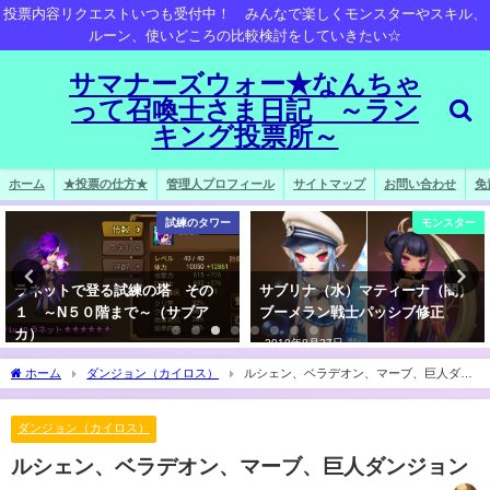
投票内容リクエストいつも受付中！ みんなで楽しくモンスターやスキル、
ルーン、使いどころの比較検討をしていきたい☆
サマナーズウォー★なんちゃ
って召喚士さま日記 ～ラン
キング投票所～
ホーム
★投票の仕方★
管理人プロフィール
サイトマップ
お問い合わせ
免
試練のタワー
モンスター
ラネットで登る試練の塔 その
サブリナ（水）マティーナ（闇）
１ ～N５０階まで～（サブア
ブーメラン戦士パッシブ修正
カ）
2019年8月27日
2018年4月16日
ホーム
ダンジョン（カイロス）
ルシェン、ベラデオン、マーブ、巨人ダン
ジョン
ダンジョン（カイロス）
ルシェン、ベラデオン、マーブ、巨人ダンジョン