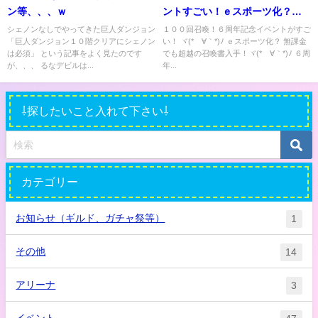
ン等、、、ｗ
ントすごい！ｅスポーツ化？超
越？
シェノンなしでやってきた巨人ダンジョン
１００回召喚！６周年記念イベントがすご
「巨人ダンジョン１０階クリアにシェノン
い！ ヾ(*´∀｀*)ﾉ ｅスポーツ化？ 無課金
は必須」 という記事をよく見たのです
でも超越の召喚書入手！ヾ(*´∀｀*)ﾉ ６周
が、、、 るなデビルは...
年...
⇩探したいこと入れて下さい⇩
カテゴリー
お知らせ（ギルド、ガチャ祭等）
1
その他
14
アリーナ
3
イベント