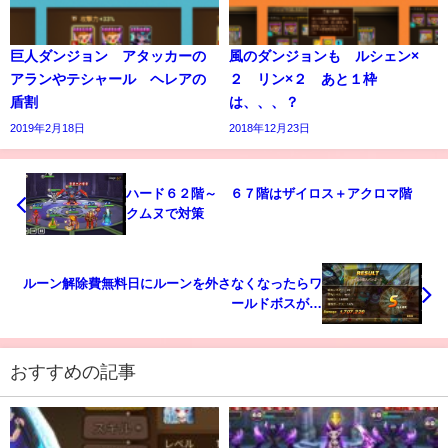
巨人ダンジョン アタッカーの
風のダンジョンも ルシェン×
アランやテシャール ヘレアの
２ リン×２ あと１枠
盾割
は、、、？
2019年2月18日
2018年12月23日
ハード６２階～ ６７階はザイロス＋アクロマ階
クムヌで対策
ルーン解除費無料日にルーンを外さなくなったらワ
ールドボスが…
おすすめの記事