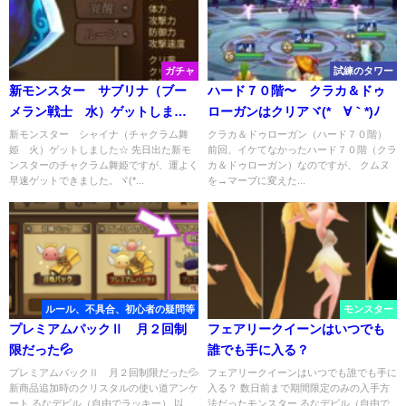
ガチャ
試練のタワー
新モンスター サブリナ（ブー
ハード７０階〜 クラカ＆ドゥ
メラン戦士 水）ゲットしまし
ローガンはクリアヾ(*´∀｀*)ﾉ
た☆
新モンスター シャイナ（チャクラム舞
クラカ＆ドゥローガン（ハード７０階）
姫 火）ゲットしました☆ 先日出た新モ
前回、イケてなかったハード７０階（クラ
ンスターのチャクラム舞姫ですが、運よく
カ＆ドゥローガン）なのですが、 クムヌ
早速ゲットできました。ヾ(*...
を→マーブに変えた...
ルール、不具合、初心者の疑問等
モンスター
プレミアムパックⅡ 月２回制
フェアリークイーンはいつでも
限だった💦
誰でも手に入る？
プレミアムパックⅡ 月２回制限だった💦
フェアリークイーンはいつでも誰でも手に
新商品追加時のクリスタルの使い道アンケ
入る？ 数日前まで期間限定のみの入手方
ート るなデビル（自由でラッキー） 以...
法だったモンスター るなデビル（自由で