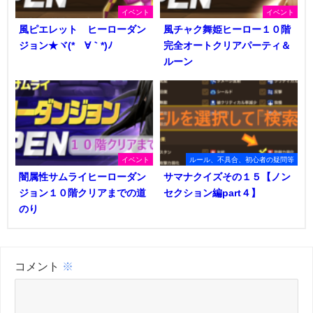
イベント
イベント
風ピエレット ヒーローダン
風チャク舞姫ヒーロー１０階
ジョン★ヾ(*´∀｀*)ﾉ
完全オートクリアパーティ＆
ルーン
イベント
ルール、不具合、初心者の疑問等
闇属性サムライヒーローダン
サマナクイズその１５【ノン
ジョン１０階クリアまでの道
セクション編part４】
のり
コメント
※