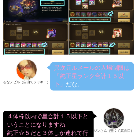
異次元ルメールの入場制限は
「純正星ランク合計１５以
るなデビル（自由でラッキー）
下」
だな。
４体枠以内で星合計１５以下と
いうことになりますね。
ジンさん（堅くて真面目）
純正☆５だと３体しか連れて行