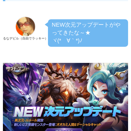
NEW次元アップデートがや
ってきたな～★
るなデビル（自由でラッキー）
ヾ(*´∀｀*)ﾉ