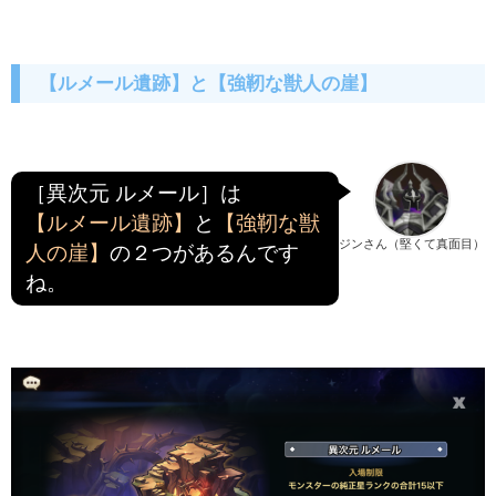
【ルメール遺跡】と【強靭な獣人の崖】
［異次元 ルメール］は
【ルメール遺跡】
と
【強靭な獣
ジンさん（堅くて真面目）
人の崖】
の２つがあるんです
ね。