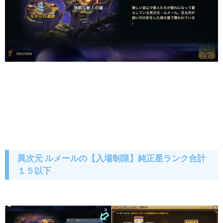
異次元 ルメールの【入場制限】純正星ランク合計
１５以下