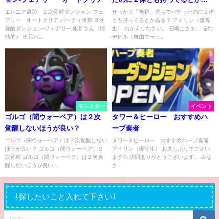
る？
エルニア遺跡 ２次覚醒ダンジョン-フェ
せっかく「祝福」持ちでバチったのに２体
アリー オートクリア パーティ考察 ２次
とも持ってるとかある？ アイリン（優等
覚醒ダンジョン-フェアリー 銀屏さん（情
生） おかえりなさい。 召喚士さま。 るな
熱的） 次元ホ...
デビル（自由でラッ...
モンスター
イベント
ゴルゴ（闇ウォーベア）は２次
タワー＆ヒーロー おすすめハ
覚醒しないほうが良い？
ープ奏者
ゴルゴ（闇ウォーベア）は２次覚醒しない
タワー＆ヒーロー おすすめハープ奏者
ほうが良い？ ゴルゴ（闇ウォーベア）２
アイリン（優等生） お久しぶりでござい
次覚醒 ゴルゴ（闇ウォーベア）は２次覚
ます💦 訪問ありがとうございます。 みな
醒しないほうが良い...
さ...
⇩探したいこと入れて下さい⇩