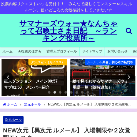
投票内容リクエストいつも受付中！ みんなで楽しくモンスターやスキル、
ルーン、使いどころの比較検討をしていきたい☆
サマナーズウォー★なんちゃ
って召喚士さま日記 ～ラン
キング投票所～
ホーム
★投票の仕方★
管理人プロフィール
サイトマップ
お問い合わせ
免
ルール、不具合、初心者の疑問等
ダンジョン（カイロス）
絵で見てわかるサマナーズウォー
コッパー（風リビング）を入れた
用語一覧（随時追加）
ら巨人は早くなるのか？
2018年9月25日
2018年4月9日
ホーム
次元ホール
NEW次元【異次元 ルメール】 入場制限や２次覚醒モン
スター
次元ホール
NEW次元【異次元 ルメール】 入場制限や２次覚