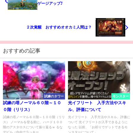
ゲージアップ⤴
２次覚醒 おすすめオオカミ人間は？
おすすめの記事
試練のタワー
モンスター
試練の塔ノーマル６０階～１０
光イフリート 入手方法やスキ
０階（リリス）
ル、評価について
試練の塔ノーマル６０階～１００階（リリ
光イフリート 入手方法やスキル、評価に
ス） ノーマルを登る前に、ハード１００
ついて 光イフリートが入手できるように
階のアスタロスについて振り返るｗ るな
なった 以前、「お祈りでゲットできるモ
デビル（自由でラッキー...
ンスターについて」...