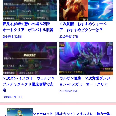
夢見る妖精の憩いの場５段階
２次覚醒 おすすめウォーベ
オートクリア ボスバトル順番
ア おすすめピクシーは？
2019年6月25日
2019年6月17日
２次ダン-イヌガミ ヴェルデ＆
カルザン遺跡 ２次覚醒ダンジ
ブメチャク＋クリ優先攻撃で安
ョン-イヌガミ オートクリア
定
2019年6月16日
2019年6月16日
シャーロット（風オカルト）スキル３に＋味方全体