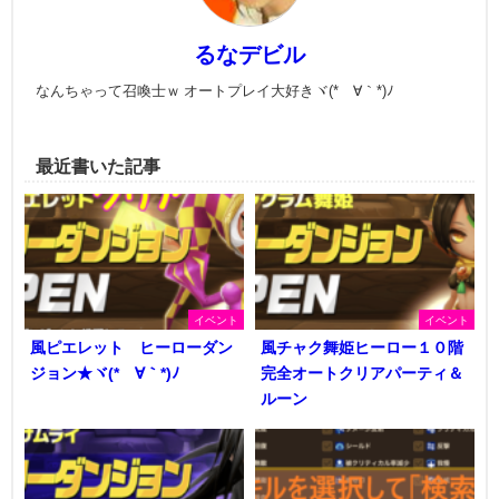
るなデビル
なんちゃって召喚士ｗ オートプレイ大好きヾ(*´∀｀*)ﾉ
最近書いた記事
イベント
イベント
風ピエレット ヒーローダン
風チャク舞姫ヒーロー１０階
ジョン★ヾ(*´∀｀*)ﾉ
完全オートクリアパーティ＆
ルーン