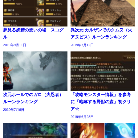
夢見る妖精の憩いの場 スコグ
異次元 カルザンでのクムヌ（火
ル
アヌビス）ルーンランキング
2019年9月11日
2019年7月12日
次元ホールでのガロ（火忍者）
「攻略モンスター情報」を参考
ルーンランキング
に「咆哮する野獣の森」初クリ
ア☆
2019年7月6日
2019年6月28日