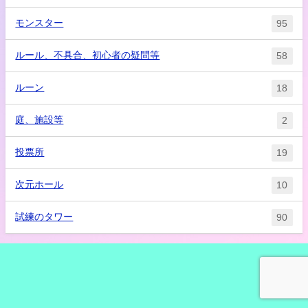
モンスター
95
ルール、不具合、初心者の疑問等
58
ルーン
18
庭、施設等
2
投票所
19
次元ホール
10
試練のタワー
90