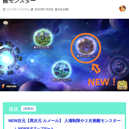
醒モンスター
2019年11月29日
2020年7月5日
5分20秒
目次
[
非表示
]
NEW次元【異次元 ルメール】 入場制限や２次覚醒モンスター
NEW次元アップデート