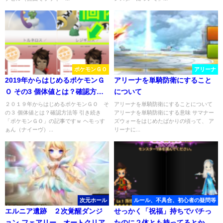
ポケモンＧＯ
アリーナ
2019年からはじめるポケモンＧ
アリーナを単騎防衛にすること
Ｏ その3 個体値とは？確認方法
について
等
２０１９年からはじめるポケモンＧＯ そ
アリーナを単騎防衛にすることについて
の３ 個体値とは？確認方法等 引き続き
アリーナを単騎防衛にする意味 サマナー
「ポケモンＧＯ」の記事ですｗ ヘモっす
ズウォーをはじめたばかりの頃って、 ア
ぁん（ナイーヴ）...
リーナに...
次元ホール
ルール、不具合、初心者の疑問等
エルニア遺跡 ２次覚醒ダンジ
せっかく「祝福」持ちでバチっ
ョン-フェアリー オートクリア
たのに２体とも持ってるとかあ