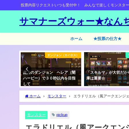
投票内容リクエストいつも受付中！ みんなで楽しくモンスタ
サマナーズウォー★なん
ホーム
★投票の仕方★
モンスター
ダンジョン（カイロス）
王）スキ
魔力のダンジョン ヘレア（闇
「スキルマ」が大切だか
とめ
ハーピー）で３０秒以内を目指
庫は重要☆
して
2018年1月17日
2018年12月13日
ホーム
モンスター
エラドリエル（風アークエンジ
モンスター
pickup
エラドリエル（風アークエン