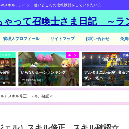
ーやスキル、ルーン、使いどころの比較検討をしていきたい☆
ちゃって召喚士さま日記 ～ラ
管理人プロフィール
サイトマップ
お問い合わせ
免責
モンスター
ルーン
試練
ら保管
いらないルーンランキング
アルタミエル＆孫行者＆
ザン 塔ハード
2019年5月16日
2018年6月29日
ェル）スキル修正 スキル確認☆
ジェル）スキル修正 スキル確認☆