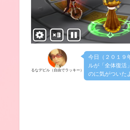
今日（２０１９
ルが「全体復活
るなデビル（自由でラッキー）
のに気がついた