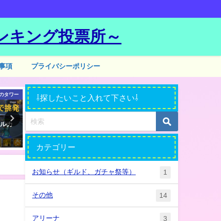
ンキング投票所～
事項
プライバシーポリシー
のタワー
ガチャ
試練
⇩探したいこと入れて下さい⇩
アルカ
プレイ日数９００日 バチった
試練の塔でのジャンヌ（光
光闇＆光闇ヒーローダンジョン
ディン）おすすめルーン投
カテゴリー
2018年8月1日
2019年5月2日
お知らせ（ギルド、ガチャ祭等）
1
その他
14
アリーナ
3