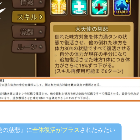
使の慈悲』に
全体復活がプラス
されたみたい
、