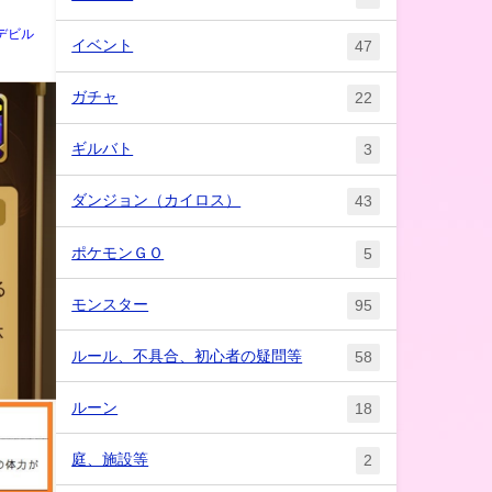
デビル
イベント
47
ガチャ
22
ギルバト
3
ダンジョン（カイロス）
43
ポケモンＧＯ
5
モンスター
95
ルール、不具合、初心者の疑問等
58
ルーン
18
庭、施設等
2