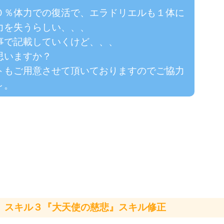
０％体力での復活で、エラドリエルも１体に
力を失うらしい、、、
事で記載していくけど、、、
思いますか？
トもご用意させて頂いておりますのでご協力
～。
）スキル３『大天使の慈悲』スキル修正