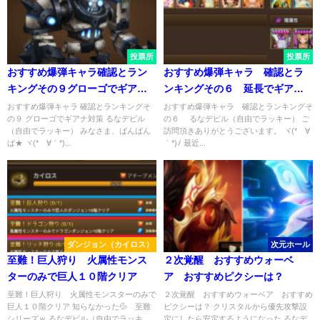
投票所
投票所
おすすめ爆弾キャラ確認とラン
おすすめ爆弾キャラ 確認とラ
キングその９グローゴでギアナ
ンキングその６ 延長でギアナ
対策
対策
おすすめ爆弾キャラ 確認とランキングそ
おすすめ爆弾キャラ 確認とランキングそ
の９ グローゴでギアナ対策 るなデビル
の６ るなデビル（自由でラッキー） ご
（自由でラッキー） みなさま、ばんばん
訪問頂きありがとうございます。 ヾ(*´∀
ば★ ヾ(*´∀｀*)...
｀*)ﾉ 最近...
ダンジョン（カイロス）
次元ホール
至難！巨人狩り 火属性モンス
２次覚醒 おすすめウォーベ
ターのみで巨人１０階クリア
ア おすすめピクシーは？
至難！巨人狩り 火属性モンスターのみで
２次覚醒 おすすめウォーベア おすすめ
巨人１０階クリア 知らなかった💦 至難
ピクシーは？ クリスタルから優先攻撃設
シリーズｗ るなデビル（自由でラッキ
定にしたら安定するようになった るなデ