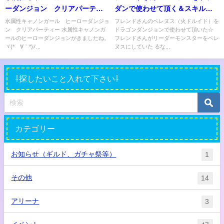
ーダンジョン クリアパーティ
ダンで使わせて頂く＆スキル確
ー
認
水属性キャノンガール ヒーローダンジョ
フレンドさんのベレヌス（火ドルイド）を
ン クリアパーティー 水属性キャノンガ
ドラゴンダンジョンで使わせて頂いた☆
ールのヒーローダンジョンがきましたね。
フレンドさんがリーダーモンスターをベレ
ヾ(*´∀｀*)ﾉ...
ヌスにしていた るな...
⇩探したいこと入れて下さい⇩
カテゴリー
お知らせ（ギルド、ガチャ祭等）
1
その他
14
アリーナ
3