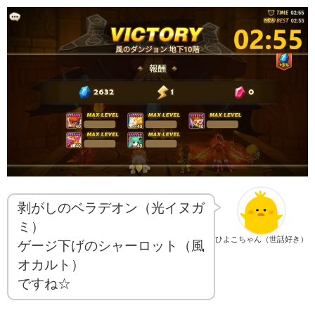
剥がしのベラデオン（光イヌガ
ミ）
ひよこちゃん（世話好き）
ゲージ下げのシャーロット（風
オカルト）
ですね☆