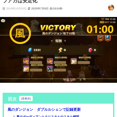
ブアカは安定化
2018年10月20日
2020年7月9日
2分24秒
目次
[
非表示
]
風のダンジョン ダブルルシェンで記録更新
風のガーディアンとクリスタルのスキル確認