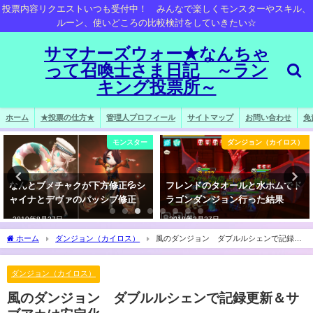
投票内容リクエストいつも受付中！ みんなで楽しくモンスターやスキル、
ルーン、使いどころの比較検討をしていきたい☆
サマナーズウォー★なんちゃ
って召喚士さま日記 ～ラン
キング投票所～
ホーム
★投票の仕方★
管理人プロフィール
サイトマップ
お問い合わせ
免
モンスター
ダンジョン（カイロス）
なんとブメチャクが下方修正💦シ
フレンドのタオールと水ホムでド
ャイナとデヴァのパッシブ修正
ラゴンダンジョン行った結果
2019年8月27日
2018年3月27日
ホーム
ダンジョン（カイロス）
風のダンジョン ダブルルシェンで記録更
新＆サブアカは安定化
ダンジョン（カイロス）
風のダンジョン ダブルルシェンで記録更新＆サ