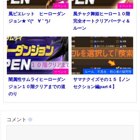
イベント
イベント
風ピエレット ヒーローダン
風チャク舞姫ヒーロー１０階
ジョン★ヾ(*´∀｀*)ﾉ
完全オートクリアパーティ＆
ルーン
イベント
ルール、不具合、初心者の疑問等
闇属性サムライヒーローダン
サマナクイズその１５【ノン
ジョン１０階クリアまでの道
セクション編part４】
のり
コメント
※