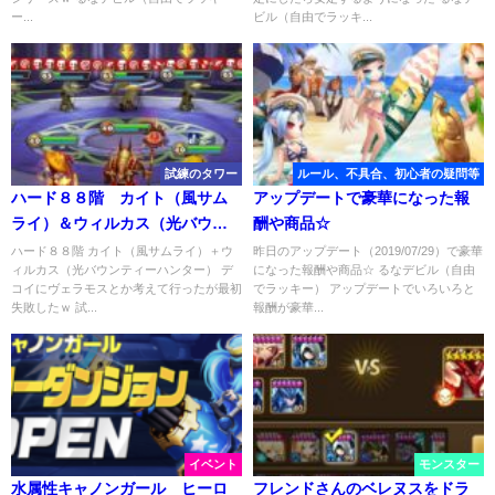
ー...
ビル（自由でラッキ...
試練のタワー
ルール、不具合、初心者の疑問等
ハード８８階 カイト（風サム
アップデートで豪華になった報
ライ）＆ウィルカス（光バウン
酬や商品☆
ティーハンター）
ハード８８階 カイト（風サムライ）＋ウ
昨日のアップデート（2019/07/29）で豪華
ィルカス（光バウンティーハンター） デ
になった報酬や商品☆ るなデビル（自由
コイにヴェラモスとか考えて行ったが最初
でラッキー） アップデートでいろいろと
失敗したｗ 試...
報酬が豪華...
イベント
モンスター
水属性キャノンガール ヒーロ
フレンドさんのベレヌスをドラ