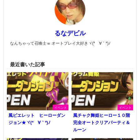
るなデビル
なんちゃって召喚士ｗ オートプレイ大好きヾ(*´∀｀*)ﾉ
最近書いた記事
イベント
イベント
風ピエレット ヒーローダン
風チャク舞姫ヒーロー１０階
ジョン★ヾ(*´∀｀*)ﾉ
完全オートクリアパーティ＆
ルーン