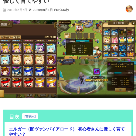
優しく育てやすい
2019年6月7日
2020年8月1日
8分34秒
目次
[
非表示
]
エルガー（闇ヴァンパイアロード） 初心者さんに優しく育て
やすい？