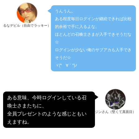
うんうん。
ある程度毎日ログインが継続できれば比較
るなデビル（自由でラッキー）
的余裕で手に入るよな。
ほとんどの召喚士さまが入手できそうだな
☆
ログインが少ない俺のサブアカも入手でき
そうだ☆
ヾ(*´∀｀*)ﾉ
ある意味、今時ログインしている召
喚士さまたちに、
ジンさん（堅くて真面目）
全員プレゼントのような感じともい
えますね。