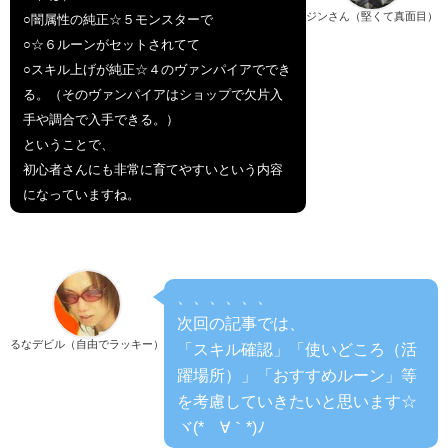
ジンさん（堅くて真面目）
○闇属性の純正☆５モンスターで
○☆６ルーンがセットされてて
○スキル上げが純正☆４のヴァンパイアででき
る。（そのヴァンパイアはショップで欠片入
手や調合で入手できる。）
ということで、
初心者さんにも非常に育てやすいという内容
になっていますね。
、、、、、、
次回の記事では、
るなデビル（自由でラッキー）
「スキル確認」「使いどころ（活
躍場所）」「おすすめルーン」等
を考慮していきたいと思います☆
ヾ(*´∀｀*)ﾉ