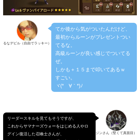
てか後から気がついたんだけど、
最初からルーンがプレゼントつい
るなデビル（自由でラッキー）
てるな。
高級ルーンが良い感じでついてる
ぜ。
しかも＋１５まで叩いてあるｗ
すごい。
ヾ(*´∀｀*)ﾉ
リーダースキルを見てもそうですが、
これからサマナーズウォーをはじめる人やロ
ジンさん（堅くて真面目）
グイン復活した召喚士さんが、