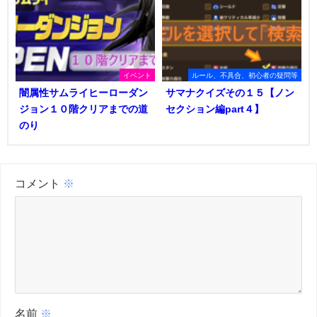
イベント
ルール、不具合、初心者の疑問等
闇属性サムライヒーローダン
サマナクイズその１５【ノン
ジョン１０階クリアまでの道
セクション編part４】
のり
コメント
※
名前
※