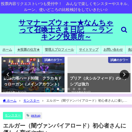
投票内容リクエストいつも受付中！ みんなで楽しくモンスターやスキル、
ルーン、使いどころの比較検討をしていきたい☆
サマナーズウォー★なんちゃ
って召喚士さま日記 ～ラン
キング投票所～
ホーム
★投票の仕方★
管理人プロフィール
サイトマップ
お問い合わせ
免
試練のタワー
試練のタワー
試練の塔ハード80階 クラカ＆ド
プリア（火シルフィード）のパッ
ゥローガン（メインアカウント）
シブは強力
2018年1月23日
2018年6月2日
ホーム
モンスター
エルガー（闇ヴァンパイアロード）初心者さんに優しく
育てやすい
モンスター
pickup
エルガー（闇ヴァンパイアロード）初心者さんに