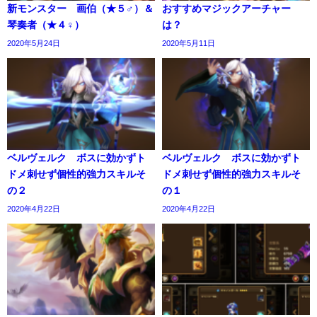
新モンスター 画伯（★５♂）＆
おすすめマジックアーチャー
琴奏者（★４♀）
は？
2020年5月24日
2020年5月11日
ベルヴェルク ボスに効かずト
ベルヴェルク ボスに効かずト
ドメ刺せず個性的強力スキルそ
ドメ刺せず個性的強力スキルそ
の２
の１
2020年4月22日
2020年4月22日