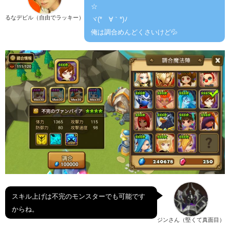
☆
るなデビル（自由でラッキー）
ヾ(*´∀｀*)ﾉ
俺は調合めんどくさいけど💦
スキル上げは不完のモンスターでも可能です
からね。
ジンさん（堅くて真面目）