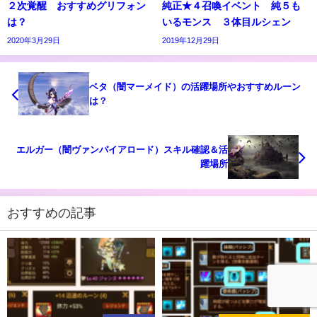
２次覚醒 おすすめグリフォン
純正★４召喚イベント 純５も
は？
いるモンス ３体目ルシェン
2020年3月29日
2019年12月29日
ベタ（闇マーメイド）の活躍場所やおすすめルーン
は？
エルガー（闇ヴァンパイアロード）スキル確認＆活
躍場所
おすすめの記事