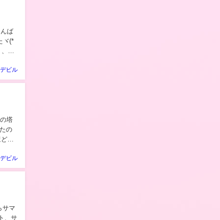
、、、
デビル
ほど遠
デビル