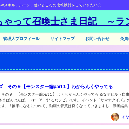
ーやスキル、ルーン、使いどころの比較検討をしていきたい☆
ちゃって召喚士さま日記 ～ラ
管理人プロフィール
サイトマップ
お問い合わせ
免責
ズ その９【モンスター編part１】わからんくやってる
９ 【モンスター編part１】 よくわからんくやってる るなデビル（自由でラ
さまばんばんば。 ヾ(*´∀｀*)ﾉ るなデビルです。 イベント「サマナクイズ」
いきますし、動画編集で解説
しているので...
るな