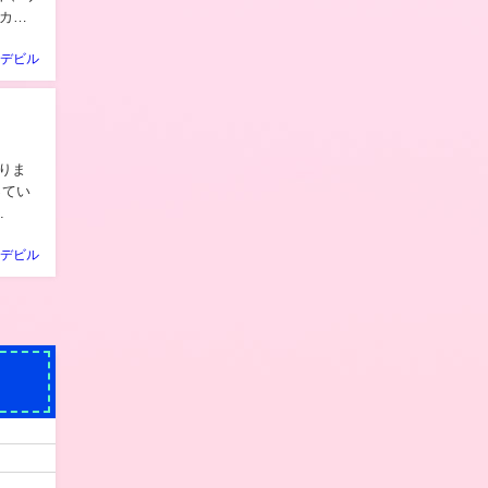
セカン
デビル
.
デビル