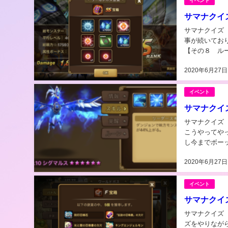
イベント
サマナクイ
サマナクイズ その
事が続いております。 ヾ(*´∀｀*)ﾉ
2020年6月27日
イベント
サマナクイ
サマナクイズ その７【ミックス編
こうやってやっ
し今までボー
のクイズで...
2020年6月27日
イベント
サマナクイ
サマナクイズ その６【ルーン編p
ズをやりながら１