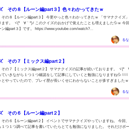
ズ その８【ルーン編part３】色々わかってきたｗ
８【ルーン編part３】 今更やっと色々わかってきたｗ 「サマナクイズ」の記
 このクイズのおかげで覚えたことも増えました💦ｗ 今回は
【その８ ルーン編part３】です。 https://www.youtube.com/watch?...
るな
ズ その７【ミックス編part２】
part２】 サマナクイズの記事が続いております。 ヾ(*´∀｀*)ﾉ
ていきながら１つ１つ確認をして記事にしていくと勉強になりますね💦 ⇩⇩⇩ し
ッとやっていたので、プレイ歴が長いくせにわからないことが多すぎましたｗ
るな
ズ その６【ルーン編part２】
art２】 イベントでサマナクイズやっていますね。 今回、クイ
つ１つ調べて記事を書いていたらとても勉強になりました。 それだけボーッと