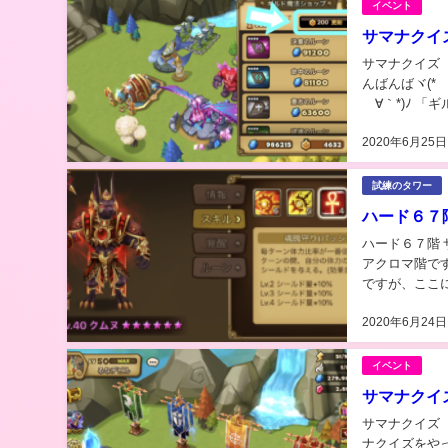
イベント
サマナクイ
サマナクイズ そ
んばんばヾ(*´∀｀*)ﾉ
´∀｀*)ﾉ 
ギルドのク...
2020年6月25日
試練のタワー
ハード６７
ハード６７階 ザ
アクロマ階です～。 ヾ(*´∀｀*)ﾉ そ
ですが、ここ
いんだな、、、
2020年6月24日
イベント
サマナクイ
サマナクイズ 
ナクイズをやっている記事に