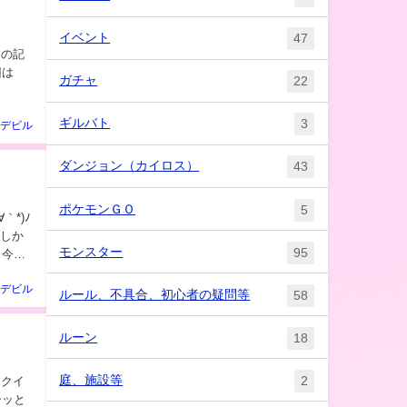
イベント
47
ガチャ
22
ギルバト
3
デビル
ダンジョン（カイロス）
43
ポケモンＧＯ
5
か
モンスター
95
 今回
デビル
ルール、不具合、初心者の疑問等
58
ルーン
18
庭、施設等
2