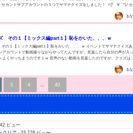
セカンドサブアカウントの３つでサマナクイズをしました！ ヾ(*´∀｀*)ﾉ 
ト（３つ目のア...
るな
ズ その１【ミックス編part１】恥をかいた、、、ｗ
【ミックス編part１】恥をかいた、、、ｗ イベントでサマナクイズありま
 よくやっちまうのです💧ｗ 音声のない動画を見返したのですが、クイズは..
るな
3
4
…
40
,742 ビュー
トクリア
- 23,778 ビュー