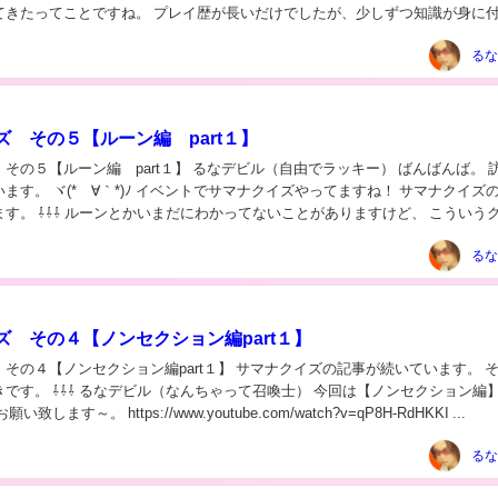
てきたってことですね。 プレイ歴が長いだけでしたが、少しずつ知識が身に
。 それでは今回もいくぅ～...
るな
ズ その５【ルーン編 part１】
 part１】 るなデビル（自由でラッキー） ばんばんば。 訪問あ
 イベントでサマナクイズやってますね！ サマナクイズの記事
いことがありますけど、 こういうクイズ
なり...
るな
ズ その４【ノンセクション編part１】
セクション編part１】 サマナクイズの記事が続いています。 その１
って召喚士） 今回は【ノンセクション編】で
す！ よろしくお願い致します～。 https://www.youtube.com/watch?v=qP8H-RdHKKI ...
るな