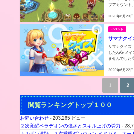
ブアカウント、
ドサブアカウン
2020年6月23日
イベント
サマナクイ
サマナクイズ その１
したね💦 メインアカウントで動画撮りながらやってたんですが、見返したら自分の声が入ってい
ませんでした
2020年6月22日
1
2
閲覧ランキングトップ１００
お問い合わせ
- 203,265 ビュー
２次覚醒ベラデオンの強さとスキル上げの労力
- 28
カルザン遺跡 ２次覚醒ダンジョン-イヌガミ オー