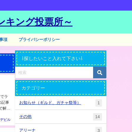
ンキング投票所～
事項
プライバシーポリシー
⇩探したいこと入れて下さい⇩
カテゴリー
の記事
お知らせ（ギルド、ガチャ祭等）
1
その他
14
デビル
アリーナ
3