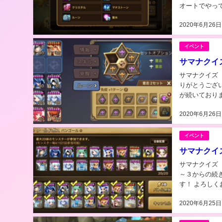
オートでやっ
きたと思います
2020年6月26日
イベント
サマナクイ
サマナクイズ その５【ルーン編
りがとうございます。 ヾ(*´∀｀*)ﾉ
が続いております。 ⇩⇩⇩ ルーンとかいまだにわかってな
をやると勉強に
2020年6月26日
イベント
サマナクイ
サマナクイズ その４【ノン
～３からの続きです。 ⇩⇩⇩ るなデビル（なんちゃ
2020年6月25日