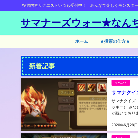
投票内容リクエストいつも受付中！ みんなで楽しくモンスタ
サマナーズウォー★なん
ホーム
★投票の仕方★
新着記事
イベント
サマナクイ
サマナクイズ その
ッキー） みな
が続いております。 ⇩後半になるにつれて、動画の音質は良くなって
を加えるように
2020年6月28日