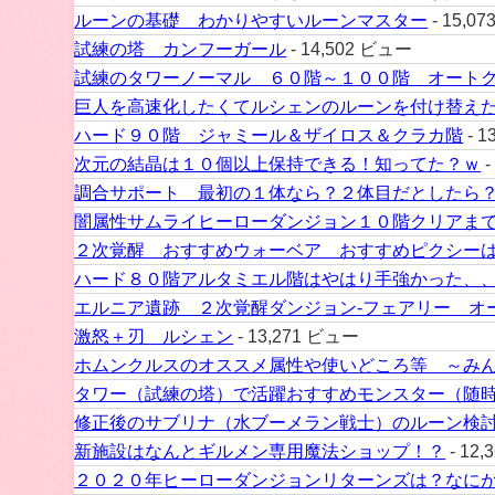
ルーンの基礎 わかりやすいルーンマスター
- 15,0
試練の塔 カンフーガール
- 14,502 ビュー
試練のタワーノーマル ６０階～１００階 オート
巨人を高速化したくてルシェンのルーンを付け替え
ハード９０階 ジャミール＆ザイロス＆クラカ階
- 1
次元の結晶は１０個以上保持できる！知ってた？ｗ
-
調合サポート 最初の１体なら？２体目だとしたら
闇属性サムライヒーローダンジョン１０階クリアま
２次覚醒 おすすめウォーベア おすすめピクシー
ハード８０階アルタミエル階はやはり手強かった、
エルニア遺跡 ２次覚醒ダンジョン-フェアリー オ
激怒＋刃 ルシェン
- 13,271 ビュー
ホムンクルスのオススメ属性や使いどころ等 ～み
タワー（試練の塔）で活躍おすすめモンスター（随
修正後のサブリナ（水ブーメラン戦士）のルーン検
新施設はなんとギルメン専用魔法ショップ！？
- 12
２０２０年ヒーローダンジョンリターンズは？なに