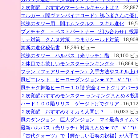
２次覚醒 おすすめマーシャルキャットは？
- 22,8
エルガー（闇ヴァンパイアロード）初心者さんに優
試練のタワー用 闇ホムンクルス スキル進化
- 19
ブメチャク ～ベストパートナー（組み合わせ）投
リナ対策 クムヌ対策 つまりシールド対策
- 18,9
禁断の進化秘伝書
- 18,396 ビュー
試練のタワー ハルパス（光リッチ）階
- 18,100 
２体目でも欲しいモンスターランキング☆
- 16,864
フラン（フェアリークイーン）入手方法やスキル上
風ピエレット ヒーローダンジョン★ヾ(*´∀｀*)ﾉ
- 
風チャク舞姫ヒーロー１０階 完全オートクリアパー
２次覚醒おすすめモンスター ランキングまとめ＆投
ハード１００階リリス ゲージ下げでクリア
- 16,1
２次覚醒 おすすめオオカミ人間は？
- 16,033 
風のダンジョン 巨人ダンジョン マイ最高タイムヾ(*
最新ハルパス（光リッチ）対策まとめ★ヾ(*´∀｀*)ﾉ
『古代クォーツ』で【輝かしい召喚の祝福】が入手