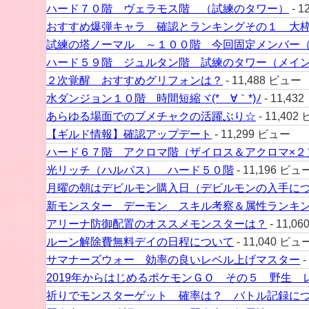
ハード７０階 ヴェラモス階 （試練のタワー）
- 1
おすすめ爆弾キャラ 確認とランキングその１ 大
試練の塔ノーマル ～１００階 今回固定メンバー
ハード５９階 ジュルタン階 試練のタワー（メイ
２次覚醒 おすすめグリフォンは？
- 11,488 ビュー
水ダンジョン１０階 時間短縮ヾ(*´∀｀*)ﾉ
- 11,43
あらゆる場面でのブメチャクの活躍ぶり☆
- 11,402
【ギルド情報】確認アップデート
- 11,299 ビュー
ハード６７階 アクロマ階（ザイロス＆アクロマ×２
光リッチ（ハルパス） ハード５０階
- 11,196 ビュ
月曜の朝はデビルモン購入日（デビルモンの入手に
新モンスター デーモン スキル考察＆属性ランキ
アリーナ防御配置のオススメモンスターは？
- 11,0
ルーン解除費無料デイの日程について
- 11,040 ビュ
サマナーズウォー 効率の良いレベル上げマスター
-
2019年からはじめるポケモンＧＯ その５ 野生 
祈りでモンスターゲット 確率は？ バトル記録に