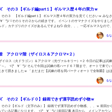
ズ その３【ギルド編part１】ギルマス歴４年の実力ｗ
の３ 【ギルド編part１】 ギルマス歴４年の実力を見てくださいｗ みなさんば
 ⇩その１その２からの続きです。 イベントのサマナクイズをやりましたヾ(*
「ギルド」カテゴリのクイズがあるんですよね💦 自分、、、一応ギルマスなので
るな
階 アクロマ階（ザイロス＆アクロマ×２）
イロス（火ドラゴン）＆アクロマ（光ヴァルキリー）×２ 今日の記事は試練の塔
んで今回は試練の塔ハード６７階まで、オートで来ていたの
にきて躓きましたｗ 「まだまだ【試練の塔を同パーティオートで全制覇】は
、、（そんなこと現実的...
るな
ズ その２【ギルド０】録画できず漢字読めず小物ｗ
その２【ギルド（文字のみ）】 録画でず漢字読めず小物感、、、ｗ 前回からサマ
なります。 ヾ(*´∀｀*)ﾉ ⇩前回記事 本日から、メインアカウント、サ