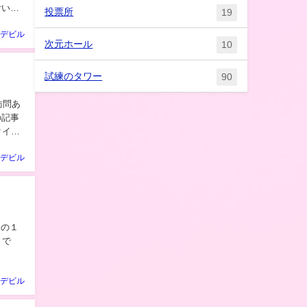
付いて
投票所
19
デビル
次元ホール
10
試練のタワー
90
デビル
デビル