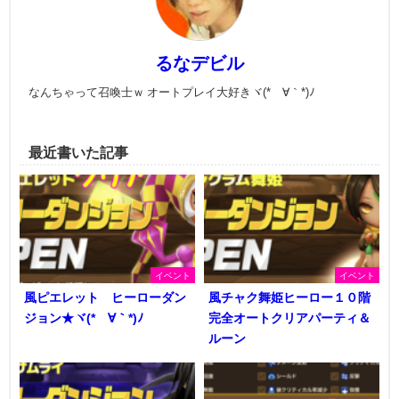
るなデビル
なんちゃって召喚士ｗ オートプレイ大好きヾ(*´∀｀*)ﾉ
最近書いた記事
イベント
イベント
風ピエレット ヒーローダン
風チャク舞姫ヒーロー１０階
ジョン★ヾ(*´∀｀*)ﾉ
完全オートクリアパーティ＆
ルーン