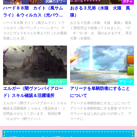
試練のタワー
ガチャ
ハード８８階 カイト（風サム
おさる３兄弟（水猿 火猿 風
ライ）＆ウィルカス（光バウン
猿）
ティーハンター）
ハード８８階 カイト（風サムライ）＋ウ
おさる３兄弟（水猿 火猿 風猿） 運良
ィルカス（光バウンティーハンター） デ
く孫悟空は３色揃ってくれました。 ヾ(*
コイにヴェラモスとか考えて行ったが最初
´∀｀*)ﾉ 水、火、風のおさるです。 斉天
失敗したｗ 試...
大聖（水孫悟...
モンスター
アリーナ
エルガー（闇ヴァンパイアロー
アリーナを単騎防衛にすること
ド）スキル確認＆活躍場所
について
エルガー（闇ヴァンパイアロード）スキル
アリーナを単騎防衛にすることについて
確認＆活躍場所 しゃみえ（世話好き） ご
アリーナを単騎防衛にする意味 サマナー
訪問ありがとうございます。 前回記事
ズウォーをはじめたばかりの頃って、 ア
『エルガー（闇ヴァンパ...
リーナに...