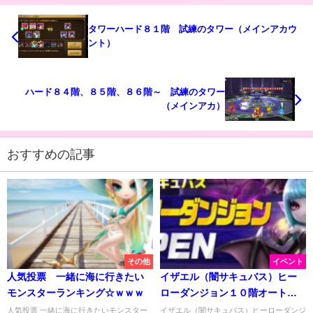
タワーハード８１階 試練のタワー（メインアカウ
ント）
ハード８４階、８５階、８６階～ 試練のタワー
（メインアカ）
おすすめの記事
その他
イベント
人気投票 一緒に海に行きたい
イザエル（闇サキュバス）ヒー
モンスターランキング☆ｗｗｗ
ローダンジョン１０階オートク
リア
人気投票 一緒に海に行きたいモンスター
イザエル（闇サキュバス）ヒーローダンジ