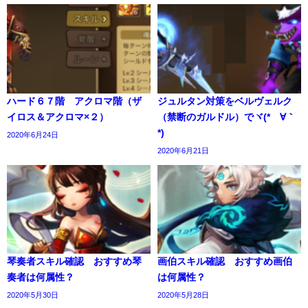
ハード６７階 アクロマ階（ザ
ジュルタン対策をベルヴェルク
イロス＆アクロマ×２）
（禁断のガルドル）でヾ(*´∀｀
*)
2020年6月24日
2020年6月21日
琴奏者スキル確認 おすすめ琴
画伯スキル確認 おすすめ画伯
奏者は何属性？
は何属性？
2020年5月30日
2020年5月28日