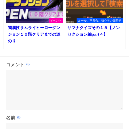
イベント
ルール、不具合、初心者の疑問等
闇属性サムライヒーローダン
サマナクイズその１５【ノン
ジョン１０階クリアまでの道
セクション編part４】
のり
コメント
※
名前
※