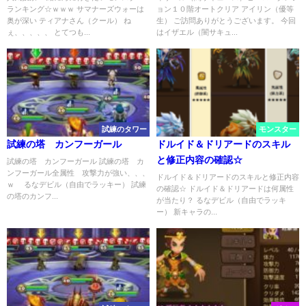
ランキング☆ｗｗｗ サマナーズウォーは
ョン１０階オートクリア アイリン（優等
奥が深い ティアナさん（クール） ね
生） ご訪問ありがとうございます。 今回
ぇ、、、、、 とてつも...
はイザエル（闇サキュ...
試練のタワー
モンスター
試練の塔 カンフーガール
ドルイド＆ドリアードのスキル
と修正内容の確認☆
試練の塔 カンフーガール 試練の塔 カ
ンフーガール全属性 攻撃力が強い、、、
ドルイド＆ドリアードのスキルと修正内容
ｗ るなデビル（自由でラッキー） 試練
の確認☆ ドルイド＆ドリアードは何属性
の塔のカンフ...
が当たり？ るなデビル（自由でラッキ
ー） 新キャラの...