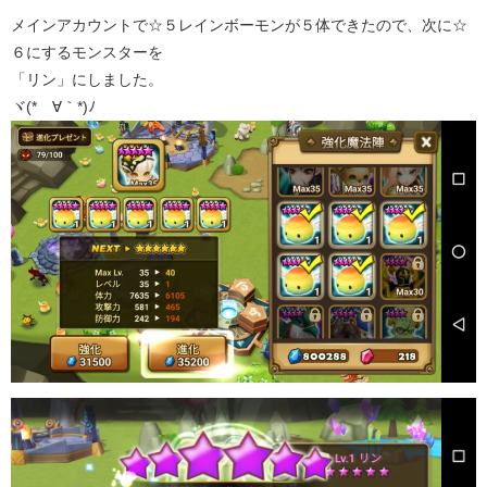
メインアカウントで☆５レインボーモンが５体できたので、次に☆
６にするモンスターを
「リン」にしました。
ヾ(*´∀｀*)ﾉ