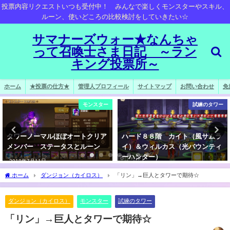
投票内容リクエストいつも受付中！ みんなで楽しくモンスターやスキル、
ルーン、使いどころの比較検討をしていきたい☆
サマナーズウォー★なんちゃ
って召喚士さま日記 ～ラン
キング投票所～
ホーム
★投票の仕方★
管理人プロフィール
サイトマップ
お問い合わせ
免
モンスター
試練のタワー
タワーノーマルほぼオートクリア
ハード８８階 カイト（風サムラ
メンバー ステータスとルーン
イ）＆ウィルカス（光バウンティ
ーハンター）
2018年7月11日
2018年2月27日
ホーム
ダンジョン（カイロス）
「リン」→巨人とタワーで期待☆
ダンジョン（カイロス）
モンスター
試練のタワー
「リン」→巨人とタワーで期待☆