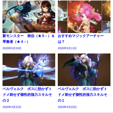
新モンスター 画伯（★５♂）＆
おすすめマジックアーチャー
琴奏者（★４♀）
は？
2020年5月24日
2020年5月11日
ベルヴェルク ボスに効かずト
ベルヴェルク ボスに効かずト
ドメ刺せず個性的強力スキルそ
ドメ刺せず個性的強力スキルそ
の２
の１
2020年4月22日
2020年4月22日