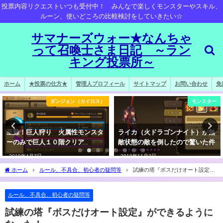
投票内容リクエストいつも受付中！ みんなで楽しくモンスターやスキル、
ルーン、使いどころの比較検討をしていきたい☆
サマナーズウォー★なんちゃ
って召喚士さま日記 ～ラン
キング投票所～
ホーム
★投票の仕方★
管理人プロフィール
サイトマップ
お問い合わせ
免
ダンジョン（カイロス）
モンスター
至難！巨人狩り 火属性モンスタ
ライカ（火ドラゴンナイト）が無
ーのみで巨人１０階クリア
敵状態の敵を倒したので驚いた件
2019年4月7日
2019年11月3日
ホーム
ルール、不具合、初心者の疑問等
試練の塔『ボスだけオート設定』
ができるようになった！
ルール、不具合、初心者の疑問等
試練の塔『ボスだけオート設定』ができるように