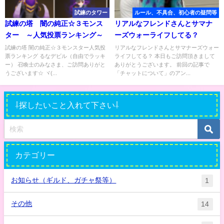
試練のタワー
ルール、不具合、初心者の疑問等
試練の塔 闇の純正☆３モンス
リアルなフレンドさんとサマナ
ター ～人気投票ランキング～
ーズウォーライフしてる？
試練の塔 闇の純正☆３モンスター人気投
リアルなフレンドさんとサマナーズウォー
票ランキング るなデビル（自由でラッキ
ライフしてる？ 本日もご訪問頂きまして
ー） 召喚士のみなさま、ご訪問ありがと
ありがとうございます。 前回の記事で
うございます☆ ヾ(...
「チャットについて」のアン...
⇩探したいこと入れて下さい⇩
カテゴリー
お知らせ（ギルド、ガチャ祭等）
1
その他
14