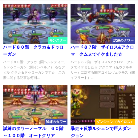
モンスター
試練のタワー
ハード８０階 クラカ＆ドゥロ
ハード８７階 ザイロス&アクロ
ーガン
マ クムヌでイケました☆
ハード８０階 クラカ（闇ヘルレディー）
ハード８７階 ザイロス&アクロマ クム
＆ドゥローガン（闇インペルノ） るなデ
ヌでイケました☆ アクロマ（光ヴァルキ
ビル クラカ＆ドゥローガンです☆ この
リー）に対する闇デコイはヴェラモス（闇
階に関する記事は何回...
イフリート）...
試練のタワー
ダンジョン（カイロス）
試練のタワーノーマル ６０階
暴走＋反撃ルシェンで巨人ダン
～１００階 オートクリア
ジョン