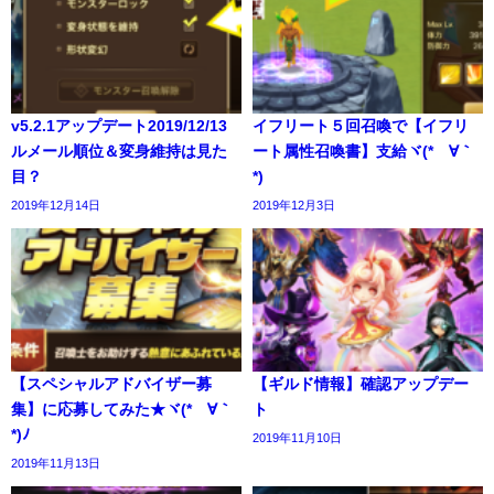
v5.2.1アップデート2019/12/13
イフリート５回召喚で【イフリ
ルメール順位＆変身維持は見た
ート属性召喚書】支給ヾ(*´∀｀
目？
*)
2019年12月14日
2019年12月3日
【スペシャルアドバイザー募
【ギルド情報】確認アップデー
集】に応募してみた★ヾ(*´∀｀
ト
*)ﾉ
2019年11月10日
2019年11月13日