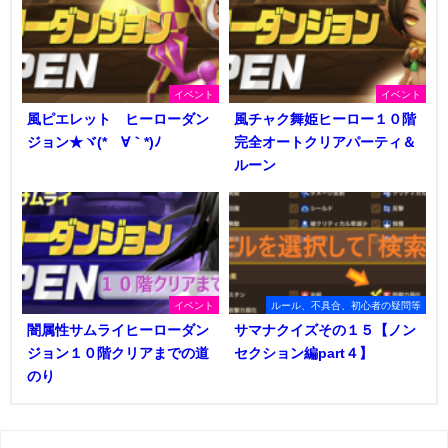
イベント
イベント
風ピエレット ヒーローダン
風チャク舞姫ヒーロー１０階
ジョン★ヾ(*´∀｀*)ﾉ
完全オートクリアパーティ＆
ルーン
イベント
ルール、不具合、初心者の疑問等
闇属性サムライヒーローダン
サマナクイズその１５【ノン
ジョン１０階クリアまでの道
セクション編part４】
のり