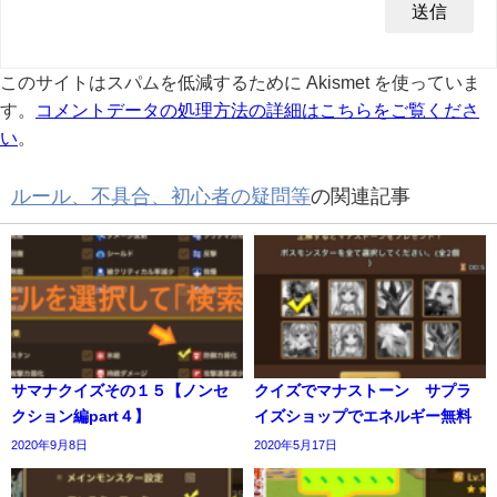
このサイトはスパムを低減するために Akismet を使っていま
す。
コメントデータの処理方法の詳細はこちらをご覧くださ
い
。
ルール、不具合、初心者の疑問等
の関連記事
サマナクイズその１５【ノンセ
クイズでマナストーン サプラ
クション編part４】
イズショップでエネルギー無料
2020年9月8日
2020年5月17日