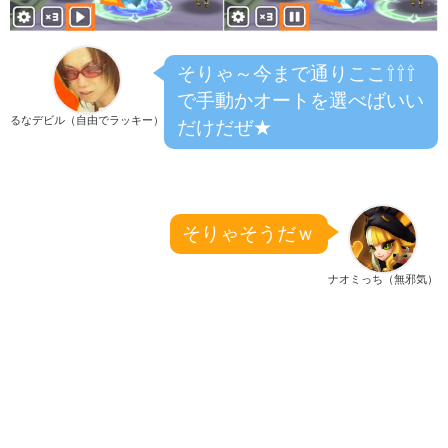
そりゃ～今まで通りここ⇧⇧⇧
で手動かオートを選べばいい
るなデビル（自由でラッキー）
だけだぜ★
そりゃそうだｗ
ナオミっち（無邪気）