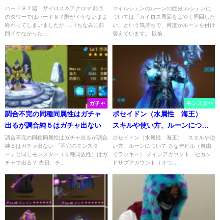
ハード８７階 ザイロス＆アクロマ 前回
マイルシェンのルーンの歴史 ルシェンに
のタワーではハード８７階がイケないまま
ついては「カイロス周回をはやく周回した
終わってしまいましたが…↓ ⇩ちなみに前
い」という気持ちで、何度かルーンを付け
回イケなかった...
替えています。 以前...
ガチャ
モンスター
調合不完の同種同属性はガチャ
ポセイドン（水属性 海王）
出るが調合純５はガチャ出ない
スキルや使い方、ルーンについ
て
調合不完の同種同属性はガチャ出るが調合
ポセイドン（水属性 海王） スキルや使
純５はガチャ出ない 「不完のモンスタ
い方、ルーンについて るなデビル（自由
ー」と同じモンスター（同種同族性）はガ
でラッキー） メインアカウント、セカン
チャで出る？ 先日、チ...
ドサブアカウント（３つ...