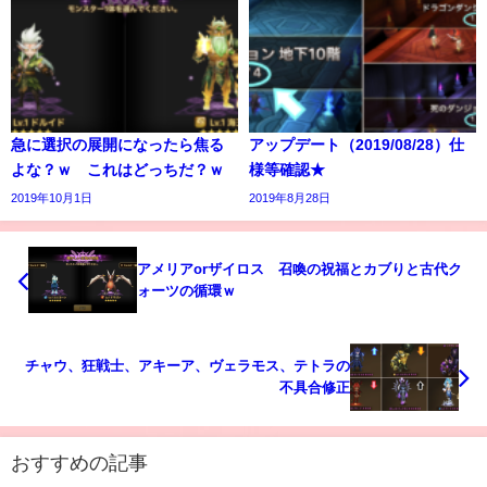
急に選択の展開になったら焦る
アップデート（2019/08/28）仕
よな？ｗ これはどっちだ？ｗ
様等確認★
2019年10月1日
2019年8月28日
アメリアorザイロス 召喚の祝福とカブりと古代ク
ォーツの循環ｗ
チャウ、狂戦士、アキーア、ヴェラモス、テトラの
不具合修正
おすすめの記事