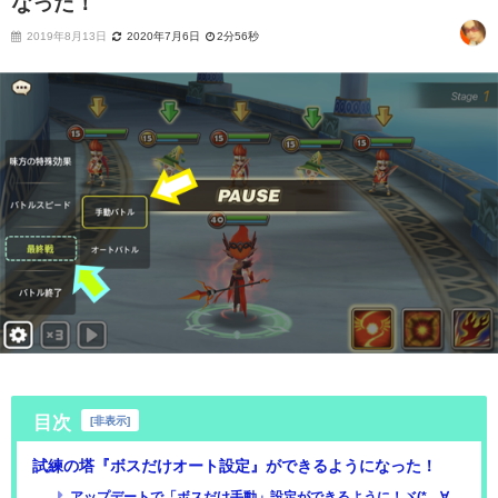
なった！
2019年8月13日
2020年7月6日
2分56秒
目次
[
非表示
]
試練の塔『ボスだけオート設定』ができるようになった！
アップデートで「ボスだけ手動」設定ができるように！ヾ(*´∀