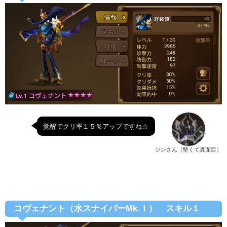
覚醒でクリ率１５％アップですね☆
ジンさん（堅くて真面目）
コヴェナント（水スナイパーMk.Ⅰ） スキル１