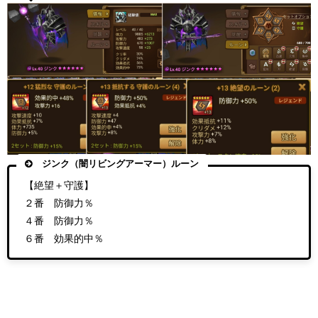
ジンク（闇リビングアーマー）ルーン
【絶望＋守護】
２番 防御力％
４番 防御力％
６番 効果的中％