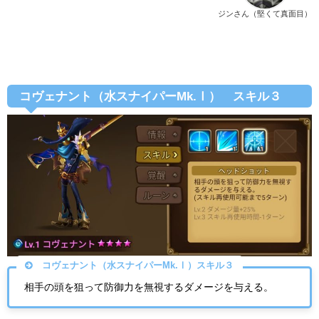
ジンさん（堅くて真面目）
コヴェナント（水スナイパーMk.Ⅰ） スキル３
コヴェナント（水スナイパーMk.Ⅰ）スキル３
相手の頭を狙って防御力を無視するダメージを与える。