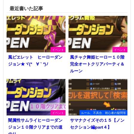
最近書いた記事
イベント
イベント
風ピエレット ヒーローダン
風チャク舞姫ヒーロー１０階
ジョン★ヾ(*´∀｀*)ﾉ
完全オートクリアパーティ＆
ルーン
イベント
ルール、不具合、初心者の疑問等
闇属性サムライヒーローダン
サマナクイズその１５【ノン
ジョン１０階クリアまでの道
セクション編part４】
のり