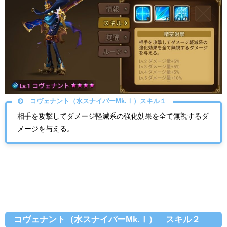
コヴェナント（水スナイパーMk.Ⅰ）スキル１
相手を攻撃してダメージ軽減系の強化効果を全て無視するダ
メージを与える。
コヴェナント（水スナイパーMk.Ⅰ） スキル２