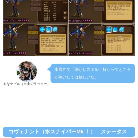
水属性で「剥がしスキル」持ちってところ
が俺としては嬉しいな。
るなデビル（自由でラッキー）
コヴェナント（水スナイパーMk.Ⅰ） ステータス