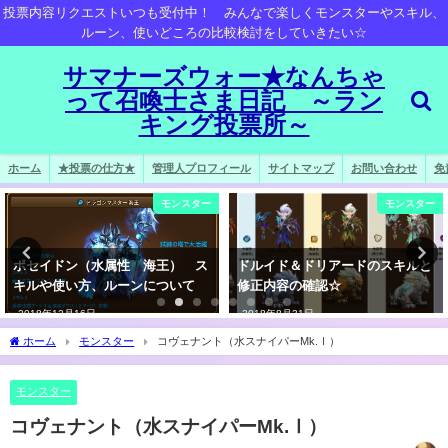
投票内容リクエストいつも受付中！ みんなで楽しくモンスターやスキル、
ルーン、使いどころの比較検討をしていきたい☆
サマナーズウォー★なんちゃ
って召喚士さま日記 ～ラン
キング投票所～
ホーム
★投票の仕方★
管理人プロフィール
サイトマップ
お問い合わせ
免
モンスター
モンスター
ドルイド＆ドリアードのスキルと
フェアリークイーンはいつでも誰
修正内容の確認☆
でも手に入る？
2018年8月31日
2019年3月16日
ホーム
モンスター
コヴェナント（水スナイパーMk.Ⅰ）
モンスター
コヴェナント（水スナイパーMk.Ⅰ）