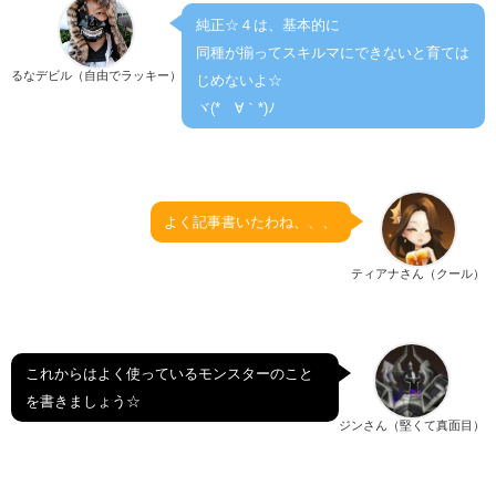
純正☆４は、基本的に
同種が揃ってスキルマにできないと育ては
るなデビル（自由でラッキー）
じめないよ☆
ヾ(*´∀｀*)ﾉ
よく記事書いたわね、、、
ティアナさん（クール）
これからはよく使っているモンスターのこと
を書きましょう☆
ジンさん（堅くて真面目）