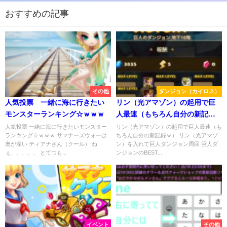
おすすめの記事
その他
ダンジョン（カイロス）
人気投票 一緒に海に行きたい
リン（光アマゾン）の起用で巨
モンスターランキング☆ｗｗｗ
人最速（もちろん自分の新記録
ｗ）
人気投票 一緒に海に行きたいモンスター
リン（光アマゾン）の起用で巨人最速（も
ランキング☆ｗｗｗ サマナーズウォーは
ちろん自分の新記録ｗ） リン（光アマゾ
奥が深い ティアナさん（クール） ね
ン）を入れて巨人ダンジョン周回 巨人ダ
ぇ、、、、、 とてつも...
ンジョンのBEST...
イベント
その他