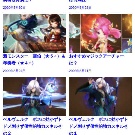
2020年5月30日
2020年5月28日
新モンスター 画伯（★５♂）＆
おすすめマジックアーチャー
琴奏者（★４♀）
は？
2020年5月24日
2020年5月11日
ベルヴェルク ボスに効かずト
ベルヴェルク ボスに効かずト
ドメ刺せず個性的強力スキルそ
ドメ刺せず個性的強力スキルそ
の２
の１