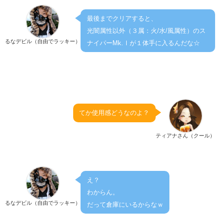
最後までクリアすると、
光闇属性以外（３属：火/水/風属性）のス
るなデビル（自由でラッキー）
ナイパーMk.Ⅰが１体手に入るんだな☆
てか使用感どうなのよ？
ティアナさん（クール）
え？
わからん。
るなデビル（自由でラッキー）
だって倉庫にいるからなｗ