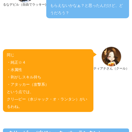
るなデビル（自由でラッキー)
もらえないかなぁ？と思ったんだけど、ど
うだろう？
同じ
・純正☆４
ティアナさん（クール）
・水属性
・剥がしスキル持ち
・アタッカー（攻撃系）
という点では、
クリ―ピー（水ジャック・オ・ランタン）がい
るわね。