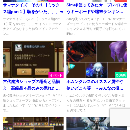
サマナクイズ その１【ミック
Simeji使ってみた★ プレイに使
ス編part１】恥をかいた、、、ｗ
うキーボードや端末ランキング
★
サマナクイズ その１【ミックス編part
Simeji使ってみた★ヾ(*´∀｀*)ﾉ サマナー
１】恥をかいた、、、ｗ イベントでサマ
ズウォープレイに使うキーボード＆端末ラ
ナクイズありましたね💦 メインアカウ
ンキングｗ 右寄りで両手では打ちにくい
ン...
iPho...
イベント
投票所
古代魔法ショップの場所と品揃
ホムンクルスのオススメ属性や
え 高級品４品のみの隠れた名
使いどころ等 ～みんなの投票
店ｗ
～
古代魔法ショップオープン☆ヾ(*´∀｀*)ﾉ
ホムンクルスの属性や使いどころ等 ～み
新ショップオープン 先日からオープンし
んなの投票～ るなデビル（自由でラッキ
ましたね☆ ヾ(*´∀｀*)ﾉ そしてイベント
ー） ばんばんばぁ～☆ ヾ(*´∀｀*)ﾉ 今日
で...
も訪問して頂...