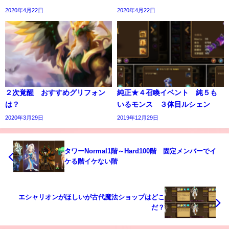
2020年4月22日
2020年4月22日
２次覚醒 おすすめグリフォン
純正★４召喚イベント 純５も
は？
いるモンス ３体目ルシェン
2020年3月29日
2019年12月29日
タワーNormal1階～Hard100階 固定メンバーでイ
ケる階イケない階
エシャリオンがほしいが古代魔法ショップはどこ
だ？