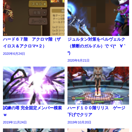
ハード６７階 アクロマ階（ザ
ジュルタン対策をベルヴェルク
イロス＆アクロマ×２）
（禁断のガルドル）でヾ(*´∀｀
*)
2020年6月24日
2020年6月21日
試練の塔 完全固定メンバー模索
ハード１００階リリス ゲージ
ｗ
下げでクリア
2019年11月24日
2019年10月20日