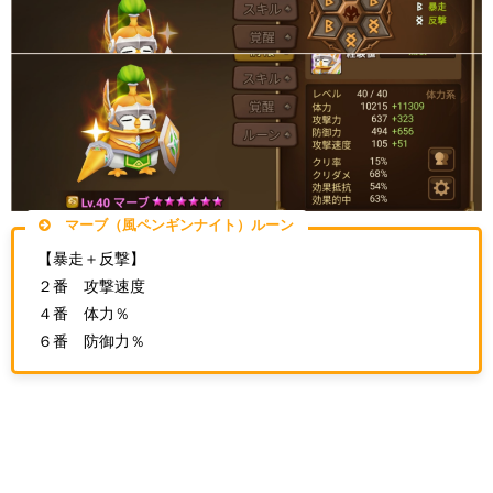
マーブ（風ペンギンナイト）ルーン
【暴走＋反撃】
２番 攻撃速度
４番 体力％
６番 防御力％