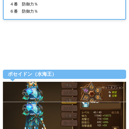
４番 防御力％
６番 防御力％
ポセイドン（水海王）