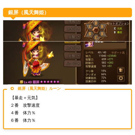
銀屏（風天舞姫）
銀屏（風天舞姫）ルーン
【暴走＋元気】
２番 攻撃速度
４番 体力％
６番 体力％