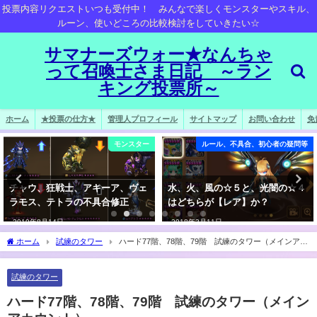
投票内容リクエストいつも受付中！ みんなで楽しくモンスターやスキル、
ルーン、使いどころの比較検討をしていきたい☆
サマナーズウォー★なんちゃ
って召喚士さま日記 ～ラン
キング投票所～
ホーム
★投票の仕方★
管理人プロフィール
サイトマップ
お問い合わせ
免
モンスター
ルール、不具合、初心者の疑問等
チャウ、狂戦士、アキーア、ヴェ
水、火、風の☆５と、光闇の☆４
ラモス、テトラの不具合修正
はどちらが【レア】か？
2019年8月14日
2018年3月11日
ホーム
試練のタワー
ハード77階、78階、79階 試練のタワー（メインアカ
ウント）
試練のタワー
ハード77階、78階、79階 試練のタワー（メイン