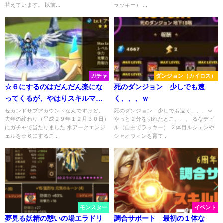
替えています。 以前...
ラッキー） ...
ガチャ
ダンジョン（カイロス）
☆６にするのはだんだん楽にな
死のダンジョン 少しでも速
ってくるが、やはりスキルマに
く、、、ｗ
時間がかかる。
セカンドサブアカウントなんですけど、
死のダンジョン 少しでも速く、、、ｗ
去年の終わり（平成２９年１２月３０日）
やっと２分を切れたとこ、、、 るなデビ
にガチャで当たりました 水アークエンジ
ル（自由でラッキー） ２体目ルシェンや
ェルを☆６にするこ...
シャオウィンを育て...
モンスター
イベント
夢見る妖精の憩いの場エラドリ
調合サポート 最初の１体な