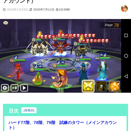
アカウント）
2018年1月23日
2020年7月11日
2分39秒
目次
[
非表示
]
ハード77階、78階、79階 試練のタワー（メインアカウン
ト）