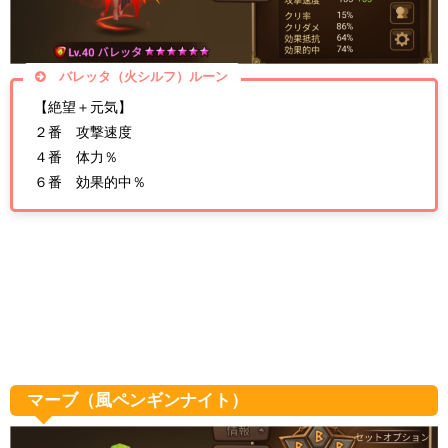
バレッタ（火シルフ）ルーン
【絶望＋元気】
２番 攻撃速度
４番 体力％
６番 効果的中％
マーブ（風ペンギンナイト）