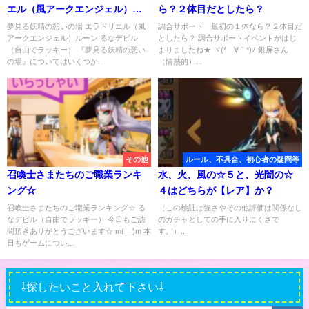
エル（風アークエンジェル）ル
ら？２体目だとしたら？
ーン
夢見る妖精の憩いの場 エラドリエル（風
調合サポート 最初の１体なら？２体目だ
アークエンジェル）ルーン るなデビル
としたら？ 調合サポートイベントがはじ
（自由でラッキー） 『夢見る妖精の憩い
まりましたね★ ヾ(*´∀｀*)ﾉ 銀屏さん
の場』についてはいくつか...
（情熱的）...
その他
ルール、不具合、初心者の疑問等
召喚士さまたちのご職業ランキ
水、火、風の☆５と、光闇の☆
ング☆
４はどちらが【レア】か？
召喚士さまたちのご職業ランキング☆ る
（この検証は強さやその他評価は関係なし
なデビル（自由でラッキー） 今日もご訪
のガチャとしての手に入りにくさで
問頂きありがとうございます☆ m(__)m 本
す。）...
日もゲームについ...
⇩探したいこと入れて下さい⇩