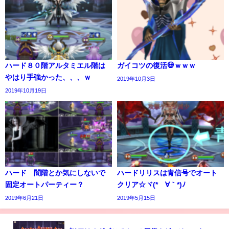
ハード８０階アルタミエル階は
ガイコツの復活💀ｗｗｗ
やはり手強かった、、、ｗ
2019年10月3日
2019年10月19日
ハード 闇階とか気にしないで
ハードリリスは青信号でオート
固定オートパーティー？
クリア☆ヾ(*´∀｀*)ﾉ
2019年6月21日
2019年5月15日