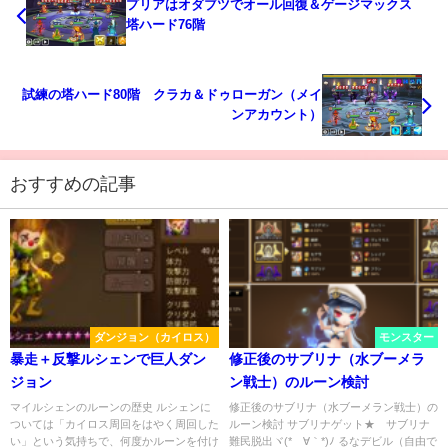
プリアはオダブツでオール回復＆ゲージマックス
塔ハード76階
試練の塔ハード80階 クラカ＆ドゥローガン（メイ
ンアカウント）
おすすめの記事
ダンジョン（カイロス）
モンスター
暴走＋反撃ルシェンで巨人ダン
修正後のサブリナ（水ブーメラ
ジョン
ン戦士）のルーン検討
マイルシェンのルーンの歴史 ルシェンに
修正後のサブリナ（水ブーメラン戦士）の
ついては「カイロス周回をはやく周回した
ルーン検討 サブリナゲット★ サブリナ
い」という気持ちで、何度かルーンを付け
難民脱出ヾ(*´∀｀*)ﾉ るなデビル（自由で