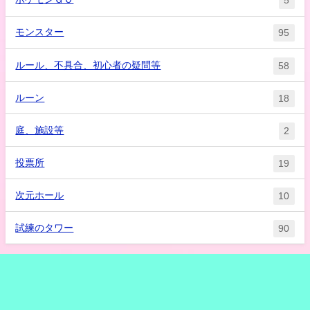
5
モンスター
95
ルール、不具合、初心者の疑問等
58
ルーン
18
庭、施設等
2
投票所
19
次元ホール
10
試練のタワー
90