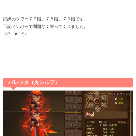
試練のタワー７７階、７８階、７９階です。
下記メンバーで問題なく登ってくれました。
ヾ(*´∀｀*)ﾉ
バレッタ（火シルフ）