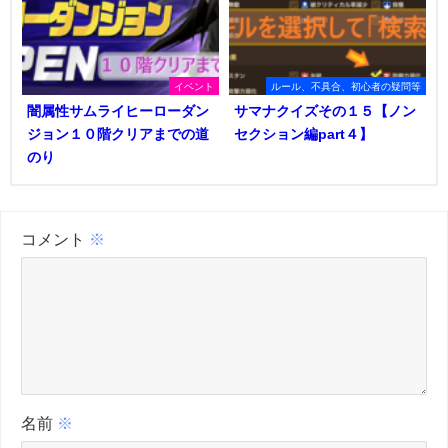
イベント
ルール、不具合、初心者の疑問等
闇属性サムライヒーローダン
サマナクイズその１５【ノン
ジョン１０階クリアまでの道
セクション編part４】
のり
コメント
※
名前
※