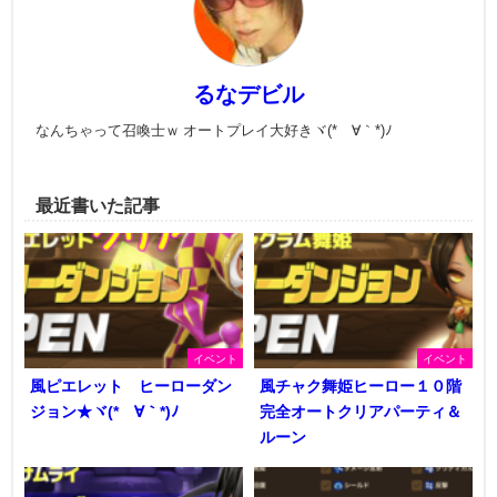
るなデビル
なんちゃって召喚士ｗ オートプレイ大好きヾ(*´∀｀*)ﾉ
最近書いた記事
イベント
イベント
風ピエレット ヒーローダン
風チャク舞姫ヒーロー１０階
ジョン★ヾ(*´∀｀*)ﾉ
完全オートクリアパーティ＆
ルーン